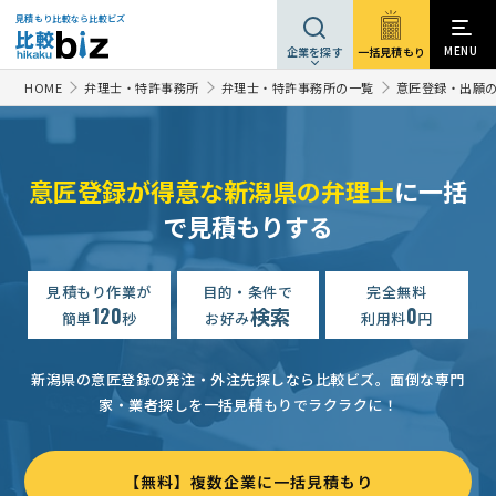
見積もり比較なら比較ビズ
MENU
一括見積もり
企業を探す
HOME
弁理士・特許事務所
弁理士・特許事務所の一覧
意匠登録・出願
意匠登録が得意な新潟県の弁理士
に一括
で見積もりする
見積もり作業が
目的・条件で
完全無料
120
検索
0
簡単
秒
お好み
利用料
円
新潟県の意匠登録の発注・外注先探しなら比較ビズ。
面倒な専門
家・業者探しを一括見積もりでラクラクに！
【無料】複数企業に一括見積もり