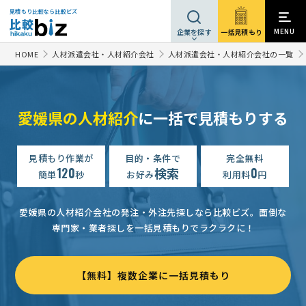
見積もり比較なら比較ビズ
MENU
一括見積もり
企業を探す
HOME
人材派遣会社・人材紹介会社
人材派遣会社・人材紹介会社の一覧
愛媛県の人材紹介
に一括で見積もりする
見積もり作業が
目的・条件で
完全無料
120
検索
0
簡単
秒
お好み
利用料
円
愛媛県の人材紹介会社の発注・外注先探しなら比較ビズ。
面倒な
専門家・業者探しを一括見積もりでラクラクに！
【無料】複数企業に一括見積もり