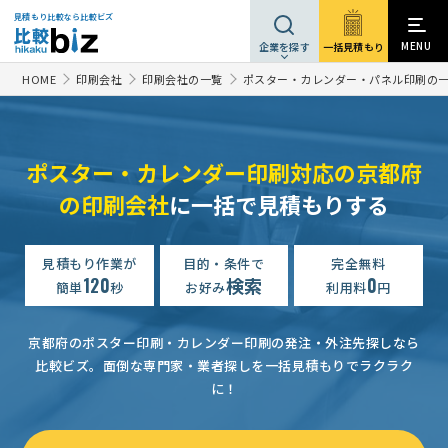
見積もり比較なら比較ビズ
MENU
一括見積もり
企業を探す
HOME
印刷会社
印刷会社の一覧
ポスター・カレンダー・パネル印刷の
ポスター・カレンダー印刷対応の京都府
の印刷会社
に一括で見積もりする
【のぼり旗印刷】ポスター・その他印刷物の見積もり依頼
相談
見積もり作業が
目的・条件で
完全無料
120
検索
0
【紙製横断幕】ポスター・その他印刷物の見積もり依頼
相談し
簡単
秒
お好み
利用料
円
ポスター・その他印刷物の見積もり依頼
相談して決めたい
京
京都府のポスター印刷・カレンダー印刷の発注・外注先探しなら
その他印刷（ポスター等）の見積もり依頼
相談して決めたい
比較ビズ。
面倒な専門家・業者探しを一括見積もりでラクラク
に！
【自社のオリジナルシール】ポスター・その他印刷物の見積もり依頼
ステッカーの見積もり依頼
1万円まで
京都府