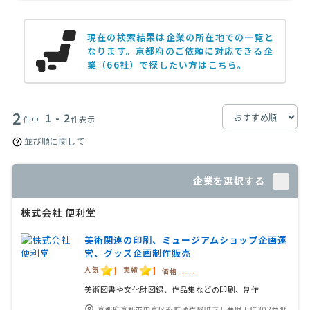
現在の検索結果は企業の所在地での一覧と
なります。
京都府のご依頼に対応できる企
業（66社）で探したい方はこちら。
2
1 - 2
件中
件表示
並び順に関して
企業を選択する
株式会社 便利堂
美術関連の印刷、ミュージアムショップ企画運
営、グッズ企画制作販売
1
1
人気
実績
価格
-----
美術図書や文化財図録、作品集などの印刷、制作
京都府京都市中京区新町通竹屋町下ル弁財天町302番地