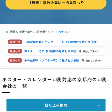
【無料】複数企業に一括見積もり
【飲食店のお土産用】紙袋制作の見積もり依頼
相談して決めたい
ポスター・その他印刷物の見積もり依頼
予算上限なし
京都府
【うちわ印刷】見積り依頼
7万円まで
京都府
見積もり発注案件、続々発生中！
●
（
一覧を見る
）
【のぼり旗印刷】ポスター・その他印刷物の見積もり依頼
相談
【紙製横断幕】ポスター・その他印刷物の見積もり依頼
相談し
ポスター・その他印刷物の見積もり依頼
相談して決めたい
京
その他印刷（ポスター等）の見積もり依頼
相談して決めたい
【自社のオリジナルシール】ポスター・その他印刷物の見積もり依頼
ポスター・カレンダー印刷対応の京都府の印刷
ステッカーの見積もり依頼
1万円まで
京都府
会社の一覧
絞り込み検索