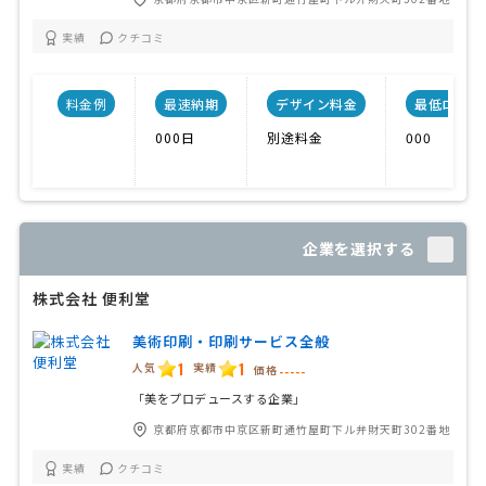
実績
クチコミ
料金例
最速納期
デザイン料金
最低ロット
000日
別途料金
000
企業を選択する
株式会社 便利堂
美術印刷・印刷サービス全般
1
1
人気
実績
価格
-----
「美をプロデュースする企業」
京都府京都市中京区新町通竹屋町下ル弁財天町302番地
実績
クチコミ