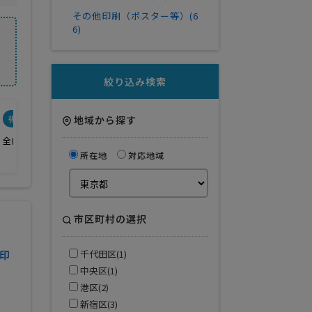
その他印刷（ポスター等）(6
6)
絞り込み検索
得意業界
地域から探す
全般
所在地
対応地域
市区町村の選択
印
千代田区(1)
中央区(1)
港区(2)
新宿区(3)