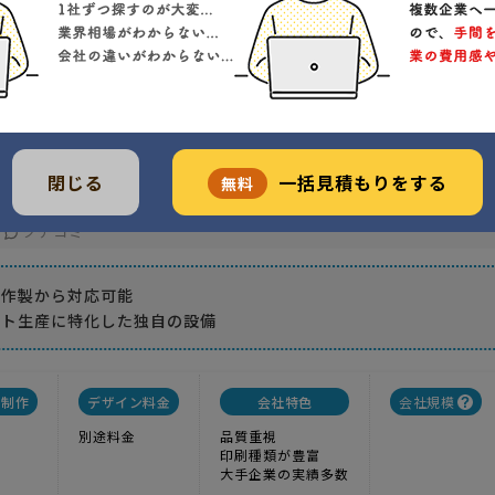
ジ・包装印刷 小ロットから対応
1
実績
-----
価格
ジの小ロット生産に特化した独自の設備
閉じる
一括見積もりをする
無料
島区池袋3-54-5
クチコミ
ル作製から対応可能
ット生産に特化した独自の設備
ル制作
デザイン料金
会社特色
会社規模
別途料金
品質重視
印刷種類が豊富
大手企業の実績多数