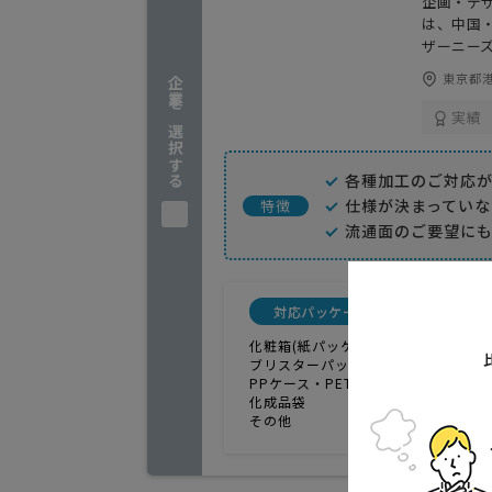
企画・デ
は、中国
ザーニー
東京都港
企業を選択する
実績
各種加工のご対応
仕様が決まってい
特徴
流通面のご要望に
対応パッケージ
サンプ
化粧箱(紙パッケージ)
無し
ブリスターパック
PPケース・PETケース
化成品袋
その他