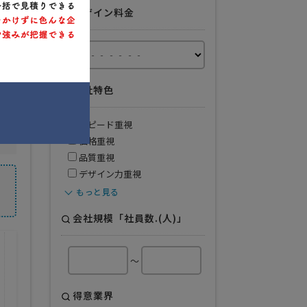
デザイン料金
会社特色
スピード重視
価格重視
品質重視
デザイン力重視
もっと見る
会社規模「社員数.(人)」
得意業界
～
飲食業
全般
得意業界