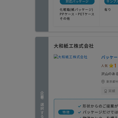
対応パッケージ
サンプ
化粧箱(紙パッケージ)
有り
PPケース・PETケース
その他
大和紙工株式会社
パッケー
1
人気
沢山のあ
東京都中
実績
企業を選択する
形状からのご提案
パッケージだけで
特徴