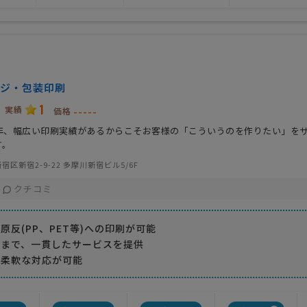
ジ・包装印刷
1
実績
-----
価格
1年、幅広い印刷実績があるからこそお客様の「こういうのを作りたい」を
す。
宿区新宿2-9-22 多摩川新宿ビル5/6F
クチコミ
原反(PP、PET等)への印刷が可能
品まで、一貫したサービスを提供
の柔軟な対応が可能