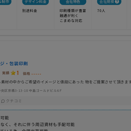
ル制作
デザイン料金
会社特色
会社規模
別途料金
印刷種類が豊富
70人
融通が利く
こまめな対応
ジ・包装印刷
1
実績
-----
価格
る素材の中からご希望のイメージと値段にあった 物をご提案させて頂きま
央区京橋3-13-10 中島ゴールドビル6Ｆ
クチコミ
が可能
はなく、それに伴う周辺資材も手配可能