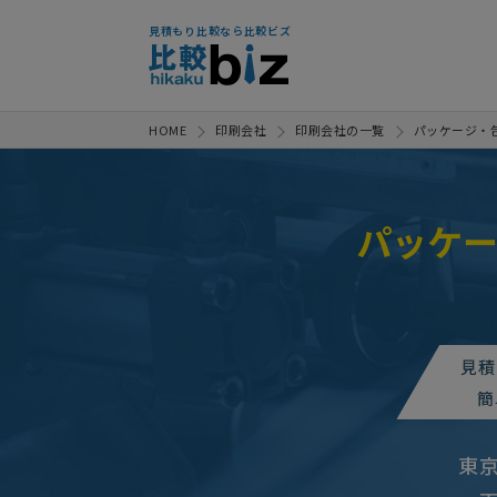
見積もり比較なら比較ビズ
HOME
印刷会社
印刷会社の一覧
パッケージ・
パッケ
包装・パッケージ印刷の見積もり
【ブック型化粧箱、仕切り、キャ
見積
包装・パッケージ印刷の見積もり
簡
【別注収納袋製作】包装・パッ
東
【エタニティリングのパッケージ