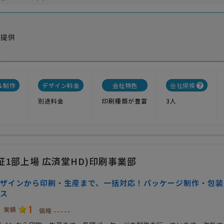
ご提供
全
ル制作
デザイン料金
会社特色
会社規模
別途料金
印刷種類が豊富
3人
1部上場 広済堂HD)印刷事業部
ザインから印刷・生産まで、一括対応！パッケージ制作・包装
ス
1
実績
-----
価格