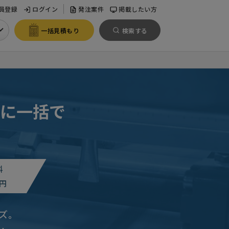
員登録
ログイン
発注案件
掲載したい方
一括見積もり
検索する
に一括で
料
円
ズ。
東京都