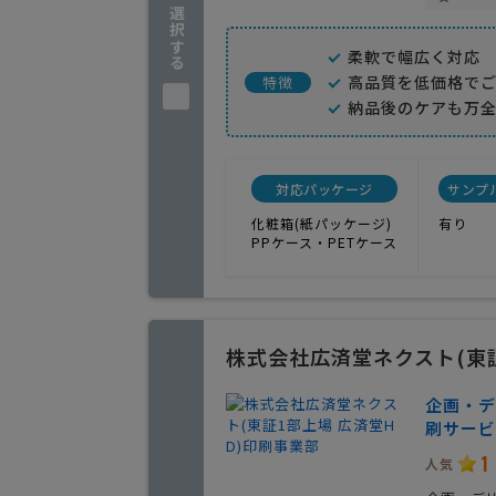
企業を選択する
柔軟で幅広く対応
高品質を低価格で
特徴
納品後のケアも万
対応パッケージ
サンプ
化粧箱(紙パッケージ)
有り
PPケース・PETケース
株式会社広済堂ネクスト(東証
企画・デ
刷サービ
1
人気