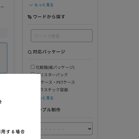
もっと見る
ユー
ワードから探す
対応パッケージ
化粧箱(紙パッケージ)
ブリスターパック
PPケース・PETケース
得意業界
プラスチック容器
商業
もっと見る
官公庁
全般
サンプル制作