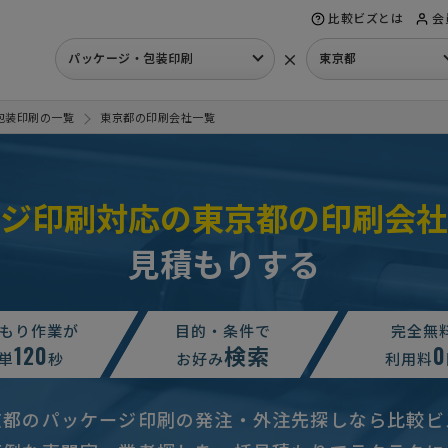
比較ビズとは
会
×
パッケージ・包装印刷
東京都
包装印刷の一覧
東京都の印刷会社一覧
ージ印刷対応の東京都の印刷会社
見積もりする
依頼
予算上限なし
東京都
ラメル箱一式の見積もり依頼】
予算上限なし
東京都
もり作業が
目的・条件で
完全無
120
検索
0
依頼
単
秒
予算上限なし
東京都
お好み
利用料
ケージ印刷の見積もり依頼
相談して決めたい
東京都
京都のパッケージ印刷の発注・外注先探しなら比較ビ
デザイン】包装・パッケージ印刷の見積もり依頼
予算上限なし