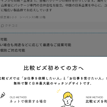
ザインから印刷・生産まで、各種パッケージの制作を行っています。海外で
・山東省にパッケージ専門の合弁会社を設立。中国の日系企業を中心に、
ズに幅広い製品群でお応えしています
区芝浦1-2-3 シーバンスS館 13階
クチコミ
が可能
ない場合も用途などに応じて最適なご提案可能
も個別ご対応可能
ル制作
デザイン料金
会社特色
会社規模
別途料金
スピード重視
500人
価格重視
品質重視