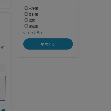
水産業
農林業
鉱業
建設業
もっと見る
検索する
サポ