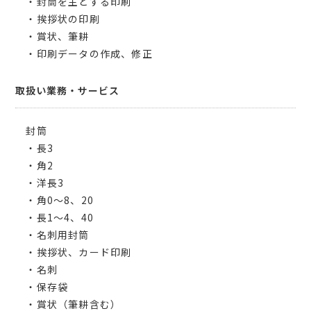
・封筒を主とする印刷
・挨拶状の印刷
・賞状、筆耕
・印刷データの作成、修正
取扱い業務・サービス
封筒
・長3
・角2
・洋長3
・角0〜8、20
・長1〜4、40
・名刺用封筒
・挨拶状、カード印刷
・名刺
・保存袋
・賞状（筆耕含む）