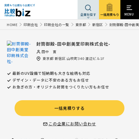
見積もり比較なら比較ビズ
MENU
一括見積もり
企業を探す
HOME
印刷会社
印刷会社の一覧
東京都
新宿区
封筒御殿-田中創美
封筒御殿-田中創美堂印刷株式会社-
田中 實
東京都
新宿区
山吹町340 渡辺ビル1F
最新のUV設備で短納期も大きな絵柄も対応
デザイン・データに不安のある方もお任せ
お急ぎの方・オリジナル封筒をつくりたい方もお任せ
一括見積りする
この企業にお問い合わせ