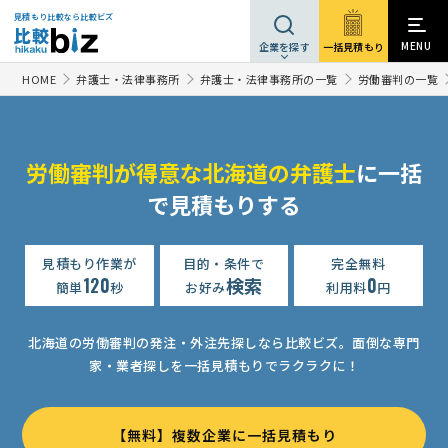
見積もり比較なら比較ビズ
MENU
一括見積もり
企業を探す
HOME
弁護士・法律事務所
弁護士・法律事務所の一覧
労働審判の一覧
労働審判が得意な北海道の弁護士
に一括
で見積もりする
見積もり作業が
目的・条件で
完全無料
120
検索
0
簡単
秒
お好み
利用料
円
北海道の労働審判の発注・外注先探しなら比較ビズ。
面倒な専門
家・業者探しを一括見積もりでラクラクに！
【無料】複数企業に一括見積もり