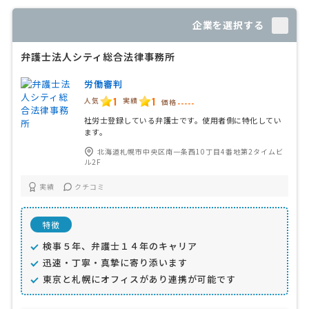
企業を選択する
弁護士法人シティ総合法律事務所
労働審判
1
1
人気
実績
価格
-----
社労士登録している弁護士です。使用者側に特化してい
ます。
北海道札幌市中央区南一条西10丁目4番地第2タイムビ
ル2F
実績
クチコミ
特徴
検事５年、弁護士１４年のキャリア
迅速・丁寧・真摯に寄り添います
東京と札幌にオフィスがあり連携が可能です