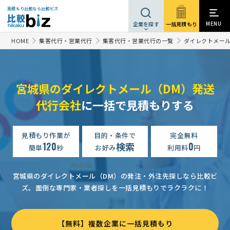
見積もり比較なら比較ビズ
MENU
一括見積もり
企業を探す
HOME
集客代行・営業代行
集客代行・営業代行の一覧
ダイレクトメール
宮城県のダイレクトメール（DM）発送
代行会社
に一括で見積もりする
見積もり作業が
目的・条件で
完全無料
120
検索
0
簡単
秒
お好み
利用料
円
宮城県のダイレクトメール（DM）の発注・外注先探しなら比較ビ
ズ。
面倒な専門家・業者探しを一括見積もりでラクラクに！
【無料】複数企業に一括見積もり