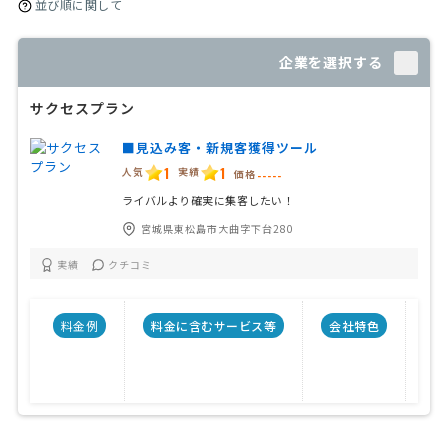
並び順に関して
企業を選択する
サクセスプラン
■見込み客・新規客獲得ツール
1
1
人気
実績
価格
-----
ライバルより確実に集客したい！
宮城県東松島市大曲字下台280
実績
クチコミ
料金例
料金に含むサービス等
会社特色
会