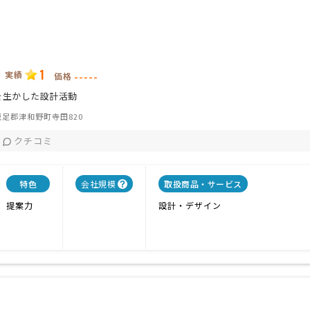
1
実績
-----
価格
を生かした設計活動
足郡津和野町寺田820
クチコミ
特色
会社規模
取扱商品・サービス
提案力
設計・デザイン