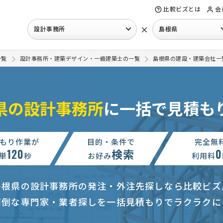
比較ビズとは
会
×
設計事務所
島根県
一覧
設計事務所・建築デザイン・一級建築士の一覧
島根県の建設・建築会社一
県の設計事務所
に一括で見積も
もり作業が
目的・条件で
完全無
120
検索
0
単
秒
お好み
利用料
島根県の設計事務所の発注・外注先探しなら比較ビズ
面倒な専門家・業者探しを一括見積もりでラクラクに