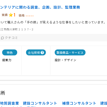
ンテリアに関わる調査、企画、設計、監理業務
1
実績
-----
価格
おいて職人さんの「手の跡」が見えるような仕事をしたいと思っています。
松江市西川津町２１３７−２
クチコミ
特色
会社規模
取扱商品・サービス
提案力
設計・デザイン
務所
 地質調査業 建設コンサルタント 補償コンサルタント 建