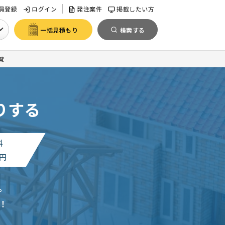
員登録
ログイン
発注案件
掲載したい方
一括見積もり
検索する
覧
りする
料
円
。
！