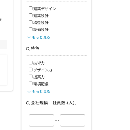
建築デザイン
建築設計
ま
構造設計
設備設計
もっと見る
特色
技術力
デザイン力
提案力
環境配慮
もっと見る
会社規模「社員数.(人)」
～