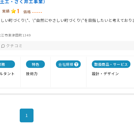
・土工・さく井工事業）
1
実績
-----
価格
さしい町づくり\”、\”自然にやさしい町づくり\”を目指したいと考えており
江市東津田町1349
クチコミ
業務
特色
会社規模
取扱商品・サービス
ルタント
技術力
設計・デザイン
1