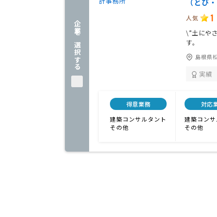
（とび
1
人気
企業を選択する
\”土にや
す。
島根県松
実績
得意業務
対応
建築コンサルタント
建築コンサ
その他
その他