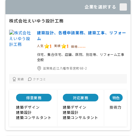
企業を選択する
株式会社えいゆう設計工務
建築設計、各種申請業務、建築工事、リフォー
ム
1
1
人気
実績
価格
-----
住宅、集合住宅、店舗、医院、別荘等、リフォーム工事
全般
滋賀県近江八幡市若宮町68-2
実績
クチコミ
得意業務
対応業務
特色
建築デザイン
建築デザイン
技術力
建築設計
建築設計
建築コンサルタント
建築コンサルタント