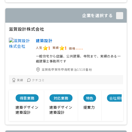
企業を選択する
滋賀設計株式会社
建築設計
1
1
人気
実績
価格
-----
一般住宅から店舗、公共建築、寺院まで、実績のある一
級建築士事務所です
滋賀県甲賀市甲南町新治1518番地
実績
クチコミ
得意業務
対応業務
特色
会社規模
建築デザイン
建築デザイン
提案力
建築設計
建築設計