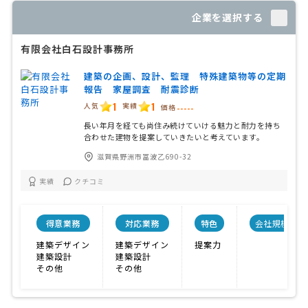
企業を選択する
有限会社白石設計事務所
建築の企画、設計、監理 特殊建築物等の定期
報告 家屋調査 耐震診断
1
1
人気
実績
価格
-----
長い年月を経ても尚住み続けていける魅力と耐力を持ち
合わせた建物を提案していきたいと考えています。
滋賀県野洲市冨波乙690-32
実績
クチコミ
得意業務
対応業務
特色
会社規模
建築デザイン
建築デザイン
提案力
建築設計
建築設計
その他
その他