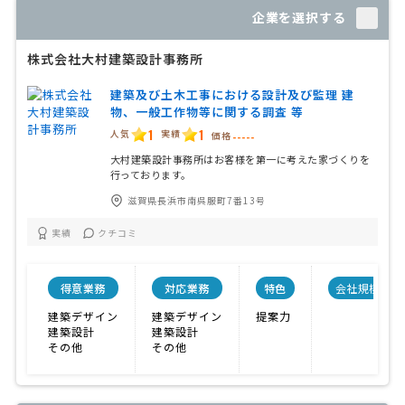
企業を選択する
株式会社大村建築設計事務所
建築及び土木工事における設計及び監理 建
物、一般工作物等に関する調査 等
1
1
人気
実績
価格
-----
大村建築設計事務所はお客様を第一に考えた家づくりを
行っております。
滋賀県長浜市南呉服町7番13号
実績
クチコミ
得意業務
対応業務
特色
会社規模
建築デザイン
建築デザイン
提案力
建築設計
建築設計
その他
その他