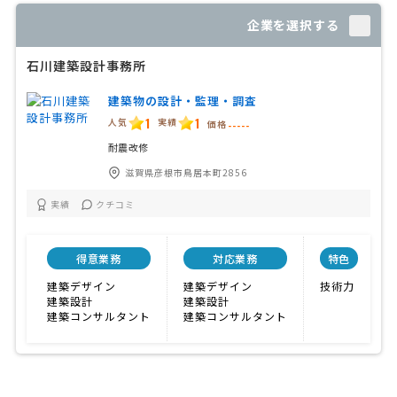
企業を選択する
石川建築設計事務所
建築物の設計・監理・調査
1
1
人気
実績
価格
-----
耐震改修
滋賀県彦根市鳥居本町2856
実績
クチコミ
得意業務
対応業務
特色
建築デザイン
建築デザイン
技術力
建築設計
建築設計
建築コンサルタント
建築コンサルタント