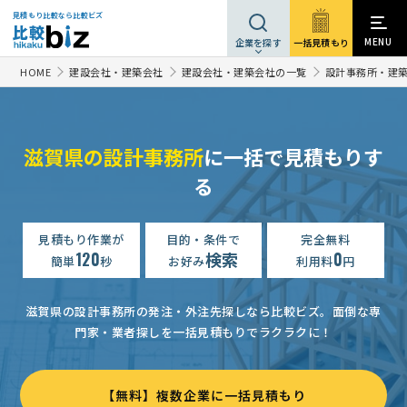
見積もり比較なら比較ビズ
MENU
一括見積もり
企業を探す
HOME
建設会社・建築会社
建設会社・建築会社の一覧
設計事務所・建
滋賀県の設計事務所
に一括で見積もりす
る
見積もり作業が
目的・条件で
完全無料
120
検索
0
簡単
秒
お好み
利用料
円
滋賀県の設計事務所の発注・外注先探しなら比較ビズ。
面倒な専
門家・業者探しを一括見積もりでラクラクに！
【無料】複数企業に一括見積もり