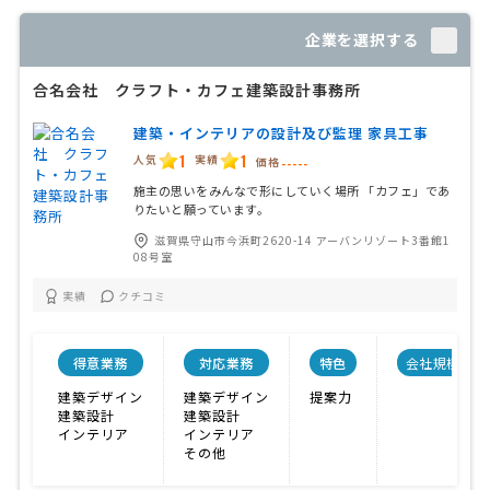
企業を選択する
合名会社 クラフト・カフェ建築設計事務所
建築・インテリアの設計及び監理 家具工事
1
1
人気
実績
価格
-----
施主の思いをみんなで形にしていく場所 「カフェ」であ
りたいと願っています。
滋賀県守山市今浜町2620-14 アーバンリゾート3番館1
08号室
実績
クチコミ
得意業務
対応業務
特色
会社規模
建築デザイン
建築デザイン
提案力
建築設計
建築設計
インテリア
インテリア
その他