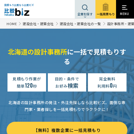
見積もり比較なら比較ビズ
MENU
一括見積もり
企業を探す
HOME
建設会社・建築会社
建設会社・建築会社の一覧
設計事務所・建
北海道の設計事務所
に一括で見積もりす
る
【着工迄のお見積もり】建設デザイン・設計の見積り
予算上限な
建設デザイン・設計の見積り
予算上限なし
北海道
見積もり作業が
目的・条件で
完全無料
120
検索
0
簡単
秒
お好み
利用料
円
建設デザイン・設計の見積り
予算上限なし
北海道
建設デザイン・設計の見積り
相談して決めたい
北海道
北海道の設計事務所の発注・外注先探しなら比較ビズ。
面倒な専
門家・業者探しを一括見積もりでラクラクに！
【確認申請の業務の依頼】
相談して決めたい
北海道
【テナント内壁作成の際の設計、製図】建設デザイン・設計の見積り
【無料】複数企業に一括見積もり
建設デザイン・設計の見積り
予算上限なし
北海道