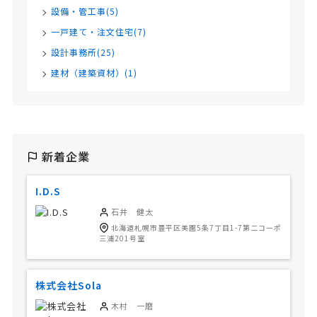
設備・管工事(5)
一戸建て・注文住宅(7)
設計事務所(25)
建材（建築資材）(1)
新着企業
I.D.S
石井 健太
北海道札幌市豊平区美園5条7丁目1-7第二コーポ
三浦201号室
株式会社Sola
木村 一磨