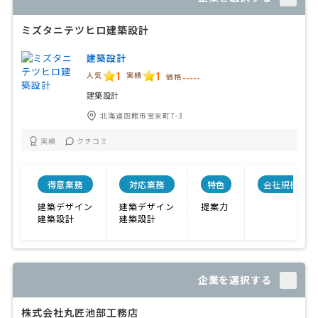
ミズタニテツヒロ建築設計
建築設計
1
1
人気
実績
価格
-----
建築設計
北海道函館市宝来町7-3
実績
クチコミ
得意業務
対応業務
特色
会社規模
建築デザイン
建築デザイン
提案力
建築設計
建築設計
企業を選択する
株式会社丸匠池部工務店