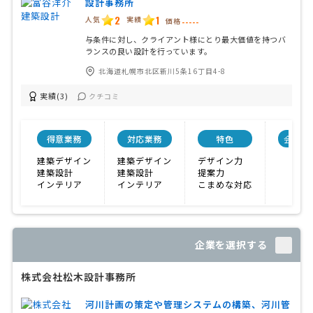
設計事務所
2
1
人気
実績
価格
-----
与条件に対し、クライアント様にとり最大価値を持つバ
ランスの良い設計を行っています。
北海道札幌市北区新川5条16丁目4-8
実績(3)
クチコミ
得意業務
対応業務
特色
会社規
建築デザイン
建築デザイン
デザイン力
建築設計
建築設計
提案力
インテリア
インテリア
こまめな対応
企業を選択する
株式会社松木設計事務所
河川計画の策定や管理システムの構築、河川管