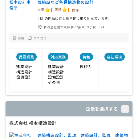
理施設など各種構造物の設計
1
1
人気
実績
価格
-----
河川の問題に対し総合的に取り組んでいます。
北海道札幌市東区北22条東19丁目 1-24
実績
クチコミ
得意業務
対応業務
特色
会社規模
建築設計
建築設計
技術力
構造設計
構造設計
設備設計
設備設計
その他
企業を選択する
株式会社 福本構造設計
建築構造設計、監理 建築設計、監理 建築物