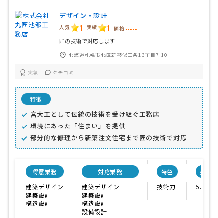
デザイン・設計
1
1
人気
実績
価格
-----
匠の技術で対応します
北海道札幌市北区新琴似三条13丁目7-10
実績
クチコミ
特徴
宮大工として伝統の技術を受け継ぐ工務店
環境にあった「住まい」を提供
部分的な修理から新築注文住宅まで匠の技術で対応
得意業務
対応業務
特色
会社規
建築デザイン
建築デザイン
技術力
5人
建築設計
建築設計
構造設計
構造設計
設備設計