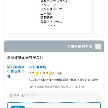
建築コンサルタント
インテリア
ランドスケープ
土木設計
建築積算
製図・トレース
・・・・・
企業を選択する
白崎建築企画有限会社
設計事務所
1
1
人気
実績
価格
-----
注文住宅と既存住宅の耐震診断・構造計算を含めた設計
北海道札幌市豊平区西岡三条10丁目13-28
実績
クチコミ