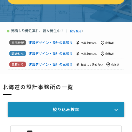
建設デザイン・設計の見積り
予算上限なし
北海道
【戸建リフォーム】建設デザイン・設計の見積り
1000万円まで
【問題・確認申請・ 着工迄のお見積もり】建設デザイン・設計の見積り
見積もり発注案件、続々発生中！
●
（
一覧を見る
）
【着工迄のお見積もり】建設デザイン・設計の見積り
予算上限な
建設デザイン・設計の見積り
予算上限なし
北海道
建設デザイン・設計の見積り
予算上限なし
北海道
建設デザイン・設計の見積り
相談して決めたい
北海道
【確認申請の業務の依頼】
北海道の設計事務所の一覧
相談して決めたい
北海道
【テナント内壁作成の際の設計、製図】建設デザイン・設計の見積り
絞り込み検索