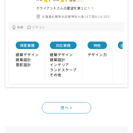
価格
-----
クライアントさんの要望を第１に！！
北海道札幌市北区新琴似七条14丁目6-16-202
実績
クチコミ
得意業務
対応業務
特色
会社規
建築デザイン
建築デザイン
デザイン力
建築設計
建築設計
意匠設計
インテリア
ランドスケープ
その他
>