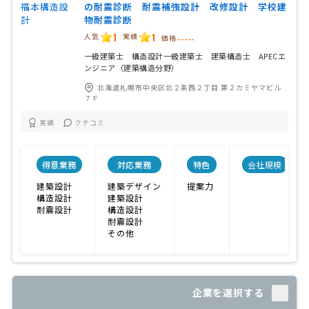
の耐震診断 耐震補強設計 改修設計 学校建
物耐震診断
1
1
人気
実績
価格
-----
一級建築士 構造設計一級建築士 建築構造士 APECエ
ンジニア（建築構造分野）
北海道札幌市中央区北２条西２丁目 第２カミヤマビル
７Ｆ
実績
クチコミ
得意業務
対応業務
特色
会社規模
建築設計
建築デザイン
提案力
構造設計
建築設計
耐震設計
構造設計
耐震設計
その他
企業を選択する