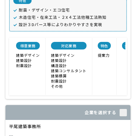
特徴
耐震・デザイン・エコ住宅
木造住宅・在来工法・２X４工法他種工法熟知
設計３Dパース等によりわかりやすさを実現
得意業務
対応業務
特色
会社規
建築デザイン
建築デザイン
提案力
建築設計
建築設計
耐震設計
構造設計
建築コンサルタント
建築積算
耐震設計
その他
企業を選択する
平尾建築事務所