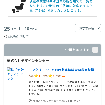
現在の検索結果は企業の所在地での一覧と
なります。
北海道のご依頼に対応できる企
業（79社）で探したい方はこちら。
25
1 - 10
件中
件表示
並び順に関して
企業を選択する
株式会社デザインセンター
コンクリート住宅の設計実績は全国最大規模
4
2
人気
実績
価格
-----
設立22年、全国のコンクリート住宅設計を提供してきま
した。8年前より自社設計ブランドを 立上げ施工し、内製
した意匠設計及び構造設計による新たな商品をデザイン
している。
北海道札幌市豊平区豊平3条2丁目4番8号