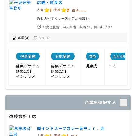
店舗・飲食店
1
2
人気
実績
価格
-----
親しみやすくリーズナブルな設計
北海道札幌市中央区南一条西27丁目1-40-502
実績(4)
クチコミ
得意業務
対応業務
特色
会社規模
建築デザイン
建築デザイン
提案力
1人
建築設計
建築設計
インテリア
インテリア
企業を選択する
遠藤設計工房
南インドスープカレー天竺Ｊｒ．店
1
1
人気
実績