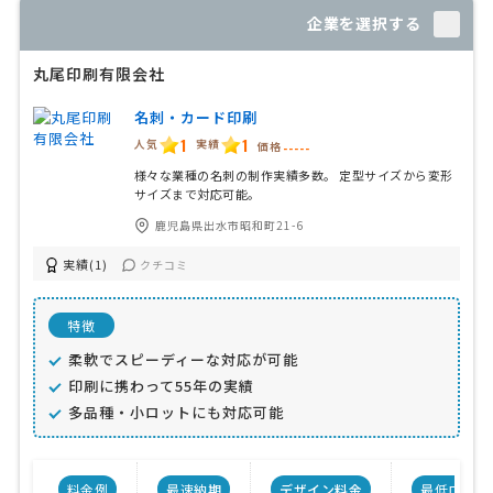
企業を選択する
丸尾印刷有限会社
名刺・カード印刷
1
1
人気
実績
価格
-----
様々な業種の名刺の制作実績多数。 定型サイズから変形
サイズまで対応可能。
鹿児島県出水市昭和町21-6
実績(1)
クチコミ
特徴
柔軟でスピーディーな対応が可能
印刷に携わって55年の実績
多品種・小ロットにも対応可能
料金例
最速納期
デザイン料金
最低ロット