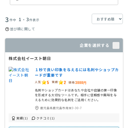
3
1 - 3
件中
件表示
並び順に関して
企業を選択する
株式会社イースト朝日
１秒で良い印象を与えるには名刺やショップカ
ードが重要です
5
2
人気
実績
価格
3000円
名刺やショップカードはあなたや会社や店舗の第一印象
を形成する大切なツールです。相手に信頼感や興味を与
えるために効果的な名刺をご活用ください。
鹿児島県鹿児島市南栄3-30-7
実績(1)
クチコミ(1)