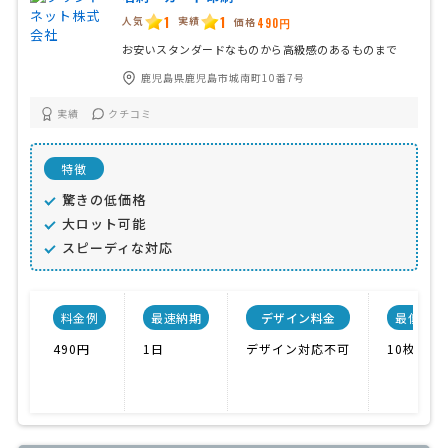
1
1
人気
実績
価格
490円
お安いスタンダードなものから高級感のあるものまで
鹿児島県鹿児島市城南町10番7号
実績
クチコミ
特徴
驚きの低価格
大ロット可能
スピーディな対応
料金例
最速納期
デザイン料金
最低ロッ
490円
1日
デザイン対応不可
10枚