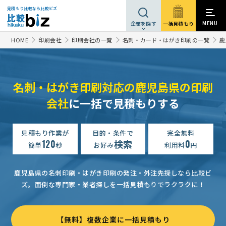
見積もり比較なら比較ビズ
MENU
一括見積もり
企業を探す
HOME
印刷会社
印刷会社の一覧
名刺・カード・はがき印刷の一覧
鹿
名刺・はがき印刷対応の鹿児島県の印刷
会社
に一括で見積もりする
見積もり作業が
目的・条件で
完全無料
120
検索
0
簡単
秒
お好み
利用料
円
鹿児島県の名刺印刷・はがき印刷の発注・外注先探しなら比較ビ
ズ。
面倒な専門家・業者探しを一括見積もりでラクラクに！
【無料】複数企業に一括見積もり