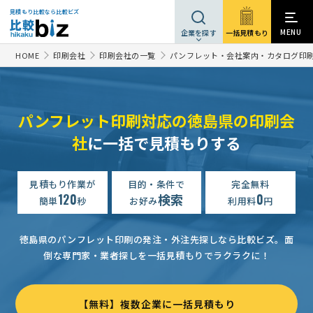
見積もり比較なら比較ビズ
MENU
一括見積もり
企業を探す
HOME
印刷会社
印刷会社の一覧
パンフレット・会社案内・カタログ印
パンフレット印刷対応の徳島県の印刷会
社
に一括で見積もりする
見積もり作業が
目的・条件で
完全無料
120
検索
0
簡単
秒
お好み
利用料
円
徳島県のパンフレット印刷の発注・外注先探しなら比較ビズ。
面
倒な専門家・業者探しを一括見積もりでラクラクに！
【無料】複数企業に一括見積もり