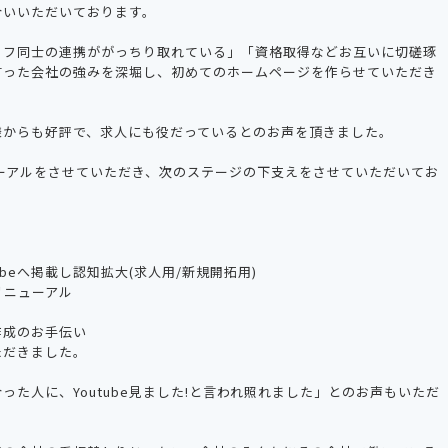
合いいただいております。
ッフ同士の連携ががっちり取れている」「資格取得などお互いに切磋琢
言った会社の強みを深堀し、初めてのホームページを作らせていただき
様からも好評で、求人にも役だっているとのお声を頂きました。
ューアルをさせていただき、次のステージの下支えをさせていただいてお
ubeへ掲載し認知拡大(求人用/新規開拓用)
リニューアル
作成のお手伝い
ただきました。
った人に、Youtube見ました!と言われ照れました」とのお声もいただ