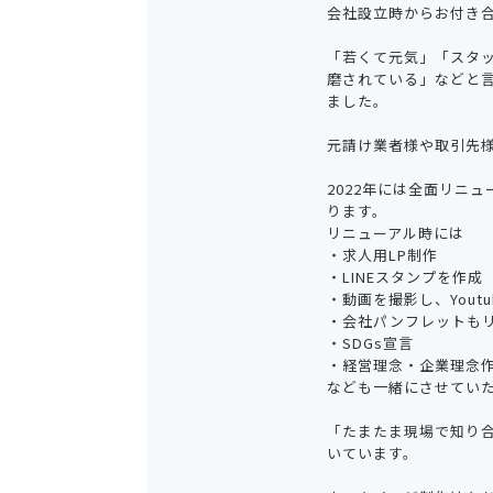
会社設立時からお付き
「若くて元気」「スタ
磨されている」などと
ました。
元請け業者様や取引先
2022年には全面リニ
ります。
リニューアル時には
・求人用LP制作
・LINEスタンプを作成
・動画を撮影し、Yout
・会社パンフレットも
・SDGs宣言
・経営理念・企業理念
なども一緒にさせてい
「たまたま現場で知り合
いています。