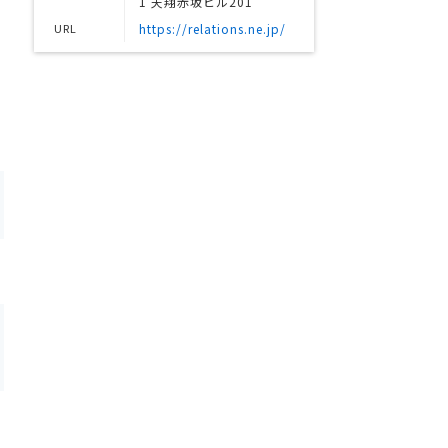
1 天翔赤坂ビル201
URL
https://relations.ne.jp/