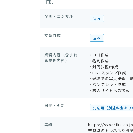
(円)」
企画・コンサル
込み
文章作成
込み
業務内容（含まれ
・ロゴ作成
る業務内容）
・名刺作成
・封筒(2種)作成
・LINEスタンプ作成
・現場での写真撮影、動画
・パンフレット作成
・求人サイトへの掲載
保守・更新
対応可（別途料金あり
実績
https://syochiku.co.j
奈良県のトンネルや橋