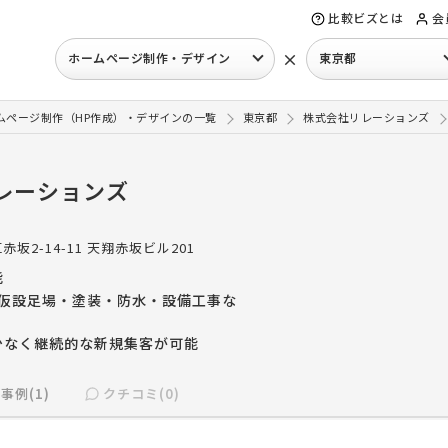
比較ビズとは
会
×
ホームページ制作・デザイン
東京都
ムページ制作（HP作成）・デザインの一覧
東京都
株式会社リレーションズ
レーションズ
赤坂2-14-11 天翔赤坂ビル201
能
（仮設足場・塗装・防水・設備工事な
少なく継続的な新規集客が可能
事例(1)
クチコミ(0)