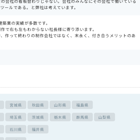
だの会社の看板替わりじゃない。会社のみんなにその会社で働いている
うツールである。と弊社は考えています。
・建築業の実績が多数です。
制作で右も左もわからない社長様に寄り添います。
で、作って終わりの制作会社ではなく、末永く、付き合うメリットのあ
宮城県
秋田県
山形県
福島県
埼玉県
茨城県
栃木県
群馬県
山梨県
石川県
福井県