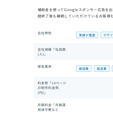
補助金を使ってGoogleスポンサー広告
間終了後も継続していただけているお客様
会社特色
実績が豊富
デザ
会社規模「社員数.
(人)」
得意業界
建設業
製造業
料金例「10ページ
の制作料金例.
(円)」
月額料金「月額運
用保守費など.