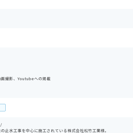
撮影、Youtubeへの掲載
）
p/
梁の止水工事を中心に施工されている株式会社松竹工業様。