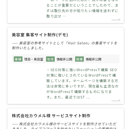
ることが重要だということでしたので、ま
ずは取引先の方が知りたい情報を迷わずに
取り出せ …
美容室 集客サイト制作(デモ)
—— 美容室の参考サイトとして「Hair Salon」の集客サイトを
制作いたしました。
業種
理容・美容室
地域
情報非公開
規模
情報非公開
・SEO対策に強いWordPressで構築 SEO
対策に強いとされているWordPressで構
築しています。ホームページを構築する方
法は非常に多いですが、現在最も主流なの
がWordPressで構築するものになりま
す。また、最近ではST …
株式会社カウメル様 サービスサイト制作
—— 株式会社カウメル様のサービスサイトを制作させていただ
きました。ライブコマースを始めたいファッション企業様向け