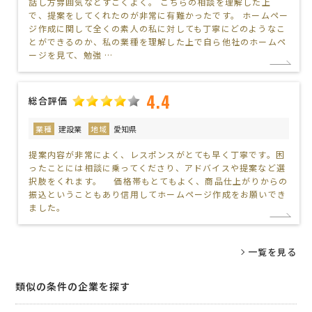
話し方雰囲気などすごくよく。 こちらの相談を理解した上
で、提案をしてくれたのが非常に有難かったです。 ホームペー
ジ作成に関して全くの素人の私に対しても丁寧にどのようなこ
とができるのか、私の業種を理解した上で自ら他社のホームペ
ージを見て、勉強 …
4.4
総合評価
業種
建設業
地域
愛知県
提案内容が非常によく、レスポンスがとても早く丁寧です。困
ったことには相談に乗ってくださり、アドバイスや提案など選
択肢をくれます。 価格帯もとてもよく、商品仕上がりからの
振込ということもあり信用してホームページ作成をお願いでき
ました。
一覧を見る
類似の条件の企業を探す