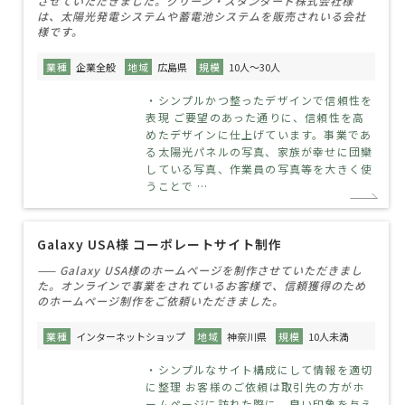
させていただきました。グリーン・スタンダード株式会社様
は、太陽光発電システムや蓄電池システムを販売されいる会社
様です。
業種
企業全般
地域
広島県
規模
10人～30人
・シンプルかつ整ったデザインで信頼性を
表現 ご要望のあった通りに、信頼性を高
めたデザインに仕上げています。事業であ
る太陽光パネルの写真、家族が幸せに団欒
している写真、作業員の写真等を大きく使
うことで …
Galaxy USA様 コーポレートサイト制作
—— Galaxy USA様のホームページを制作させていただきまし
た。オンラインで事業をされているお客様で、信頼獲得のため
のホームページ制作をご依頼いただきました。
業種
インターネットショップ
地域
神奈川県
規模
10人未満
・シンプルなサイト構成にして情報を適切
に整理 お客様のご依頼は取引先の方がホ
ームページに訪れた際に、良い印象を与え