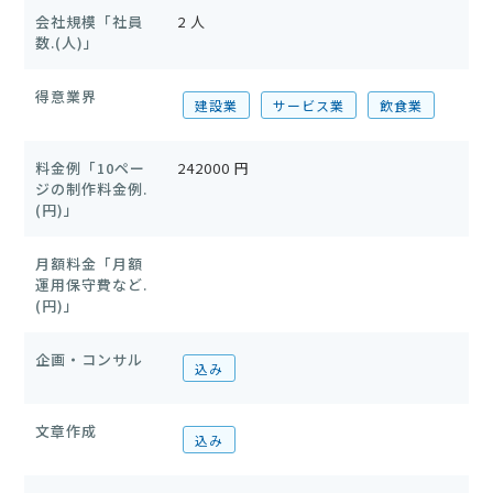
会社規模「社員
2 人
数.(人)」
得意業界
建設業
サービス業
飲食業
料金例「10ペー
242000 円
ジの制作料金例.
(円)」
月額料金「月額
運用保守費など.
(円)」
企画・コンサル
込み
文章作成
込み