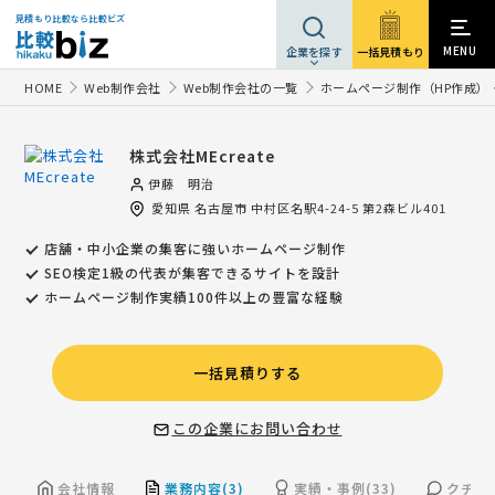
見積もり比較なら比較ビズ
MENU
一括見積もり
企業を探す
HOME
Web制作会社
Web制作会社の一覧
ホームページ制作（HP作成）
株式会社MEcreate
伊藤 明治
愛知県
名古屋市
中村区名駅4-24-5 第2森ビル401
店舗・中小企業の集客に強いホームページ制作
SEO検定1級の代表が集客できるサイトを設計
ホームページ制作実績100件以上の豊富な経験
一括見積りする
この企業にお問い合わせ
会社情報
業務内容(3)
実績・事例(33)
クチコミ