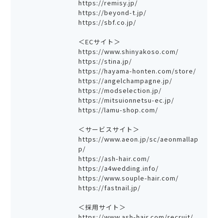
https://remisy.jp/
https://beyond-t.jp/
https://sbf.co.jp/
＜ECサイト＞
https://www.shinyakoso.com/
https://stina.jp/
https://hayama-honten.com/store/
https://angelchampagne.jp/
https://modselection.jp/
https://mitsuionnetsu-ec.jp/
https://lamu-shop.com/
＜サービスサイト＞
https://www.aeon.jp/sc/aeonmallap
p/
https://ash-hair.com/
https://a4wedding.info/
https://www.souple-hair.com/
https://fastnail.jp/
＜採用サイト＞
https://www.ash-hair.com/recruit/