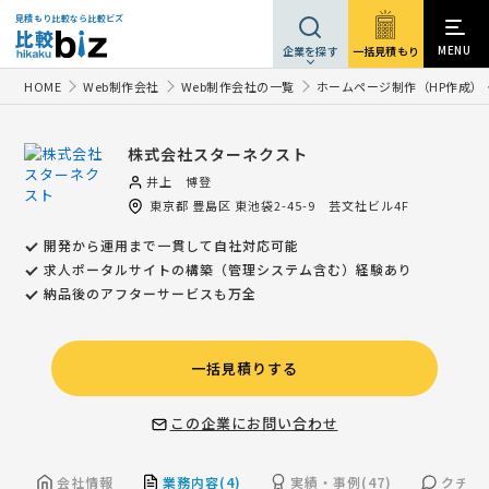
見積もり比較なら比較ビズ
MENU
一括見積もり
企業を探す
HOME
Web制作会社
Web制作会社の一覧
ホームページ制作（HP作成）
株式会社スターネクスト
井上 博登
東京都
豊島区
東池袋2-45-9 芸文社ビル4F
開発から運用まで一貫して自社対応可能
求人ポータルサイトの構築（管理システム含む）経験あり
納品後のアフターサービスも万全
一括見積りする
この企業にお問い合わせ
会社情報
業務内容(4)
実績・事例(47)
クチコミ