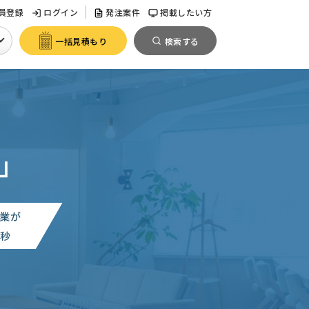
員登録
ログイン
発注案件
掲載したい方
一括見積もり
検索する
」
業が
0
秒