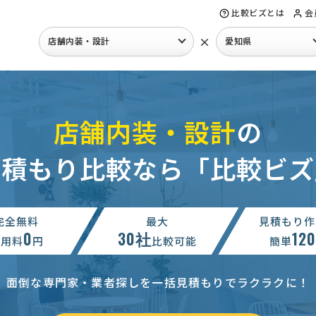
比較ビズとは
会
×
店舗内装・設計
愛知県
店舗内装・設計
の
見積もり比較なら「比較ビズ
完全無料
最大
見積もり作
0
30社
12
利用料
円
比較可能
簡単
面倒な専門家・業者探しを一括見積もりでラクラクに！