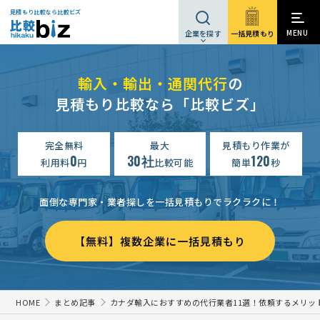
見積もり比較なら比較ビズ
MENU
一括見積もり
企業を探す
輸入・輸出・通関代行
の
見積もり比較なら「比較ビズ」
完全無料
最大
見積もり作業が
0
30社
120
利用料
円
比較可能
簡単
秒
面倒な専門家・業者探しを一括見積もりでラクラクに！
【無料】複数企業に一括見積もり
HOME
まとめ記事
カナダ輸入におすすめの代行業者11選！依頼するメリッ