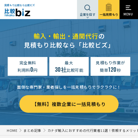
見積もり比較なら比較ビズ
MENU
一括見積もり
企業を探す
輸入・輸出・通関代行
の
見積もり比較なら「比較ビズ」
完全無料
最大
見積もり作業が
0
30社
120
利用料
円
比較可能
簡単
秒
面倒な専門家・業者探しを一括見積もりでラクラクに！
【無料】複数企業に一括見積もり
HOME
まとめ記事
カナダ輸入におすすめの代行業者11選！依頼するメリッ