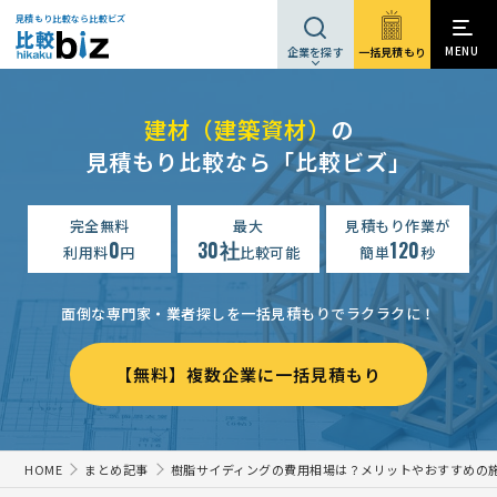
見積もり比較なら比較ビズ
MENU
一括見積もり
企業を探す
建材（建築資材）
の
見積もり比較なら「比較ビズ」
完全無料
最大
見積もり作業が
0
30社
120
利用料
円
比較可能
簡単
秒
面倒な専門家・業者探しを一括見積もりでラクラクに！
【無料】複数企業に一括見積もり
HOME
まとめ記事
樹脂サイディングの費用相場は？メリットやおすすめの