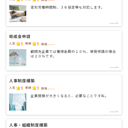
-----
変形労働時間制、３６協定等も対応します。
助成金申請
1
1
人気
実績
価格
-----
顧問先企業では獲得金額の１０％、単発申請の場合
は２０％です。
人事制度構築
1
1
人気
実績
価格
-----
企業規模が大きくなると、必要なことですね。
人事・組織制度構築