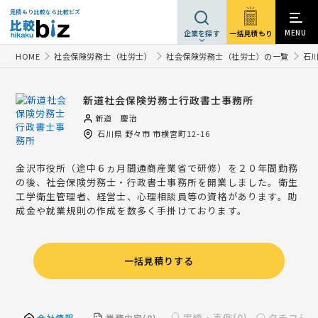
見積もり比較なら比較ビズ
MENU
一括見積もり
企業を探す
HOME
社会保険労務士（社労士）
社会保険労務士（社労士）の一覧
石
新道社会保険労務士行政書士事務所
新道 慶治
石川県
野々市
市横宮町12-16
金沢市役所（途中６ヵ月間通商産業省で研修）を２０年間勤務
の後、社会保険労務士・行政書士事務所を開業しました。衛生
工学衛生管理者、経営士、心理相談員等の資格があります。助
成金や就業規則の作成を数多く手掛けております。
一括見積りする
実績・事例(0)
クチコミ(0
会社情報
業務内容(9)