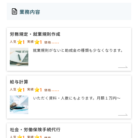
業務内容
労務規定・就業規則作成
1
1
人気
実績
価格
-----
就業規則がないと助成金の種類も少なくなります。
給与計算
1
1
人気
実績
価格
-----
いただく資料・人数にもよります。月額１万円〜
社会・労働保険手続代行
1
1
人気
実績
価格