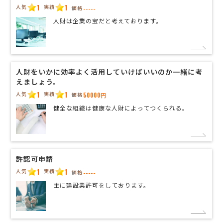
1
1
人気
実績
価格
-----
人財は企業の宝だと考えております。
人財をいかに効率よく活用していけばいいのか一緒に考
えましょう。
1
1
人気
実績
価格
50000円
健全な組織は健康な人財によってつくられる。
許認可申請
1
1
人気
実績
価格
-----
主に建設業許可をしております。