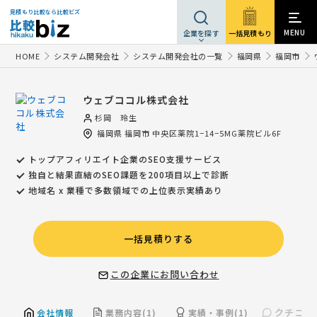
見積もり比較なら比較ビズ
MENU
一括見積もり
企業を探す
HOME
システム開発会社
システム開発会社の一覧
福岡県
福岡市
ウェブココル株式会社
杉岡 玲生
福岡県
福岡市
中央区薬院1−14−5MG薬院ビル6F
トップアフィリエイト企業のSEO支援サービス
独自と結果直結のSEO課題を200項目以上で診断
地域名 x 業種で多数領域での上位表示実績あり
一括見積りする
この企業にお問い合わせ
クチコミ(
会社情報
業務内容(1)
実績・事例(1)