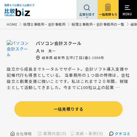
見積もり比較なら比較ビズ
MENU
一括見積もり
企業を探す
HOME
税理士事務所・会計事務所
税理士事務所・会計事務所の一覧
岐
パソコン会計スクール
林 真一
岐阜県
岐阜市
五坪2丁目2番2-1004号
設立から成長までトータルでサポート。会計ソフト導入支援や
記帳代行も得意としている。 当事務所の１つ目の特徴は、会社
設立と創業支援に強いことです。私はこれまで２０年間、税理
士として活動してきました。今までに100社以上の起業 …
一括見積りする
業務内容(0)
実績・事例(0)
会社情報
クチコミ(4)