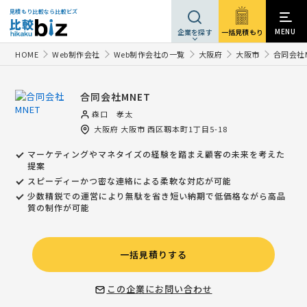
見積もり比較なら比較ビズ
MENU
一括見積もり
企業を探す
HOME
Web制作会社
Web制作会社の一覧
大阪府
大阪市
合同会社M
合同会社MNET
森口 孝太
大阪府
大阪市
西区靱本町1丁目5-18
マーケティングやマネタイズの経験を踏まえ顧客の未来を考えた
提案
スピーディーかつ密な連絡による柔軟な対応が可能
少数精鋭での運営により無駄を省き短い納期で低価格ながら高品
質の制作が可能
一括見積りする
この企業にお問い合わせ