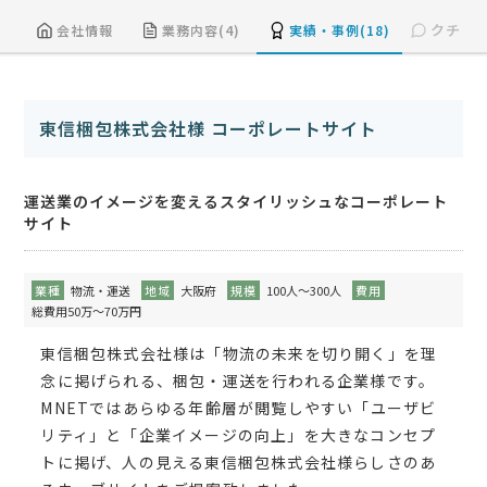
クチコミ
会社情報
業務内容(4)
実績・事例(18)
東信梱包株式会社様 コーポレートサイト
運送業のイメージを変えるスタイリッシュなコーポレート
サイト
業種
物流・運送
地域
大阪府
規模
100人～300人
費用
総費用50万～70万円
東信梱包株式会社様は「物流の未来を切り開く」を理
念に掲げられる、梱包・運送を行われる企業様です。
MNETではあらゆる年齢層が閲覧しやすい「ユーザビ
リティ」と「企業イメージの向上」を大きなコンセプ
トに掲げ、人の見える東信梱包株式会社様らしさのあ