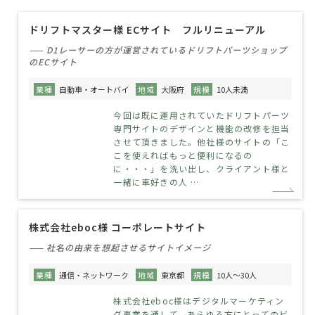
ドリフトマスター様 ECサイト フルリニューアル
—— D1レーサーの方が運営されているドリフトパーツショップ
のECサイト
業種
自動車・オートバイ
地域
大阪府
規模
10人未満
今回は既に運用されていたドリフトパーツ
専門サイトのデザインと機能の改修を担当
させて頂きました。他社様のサイトの「こ
こを使えればもっと便利になるの
に・・・」を洗い出し、クライアント様と
一緒に車好きの人 …
株式会社eboc様 コーポレートサイト
—— 社名の由来を想起させるサイトイメージ
業種
通信・ネットワーク
地域
東京都
規模
10人～30人
株式会社eboc様はデジタルマーケティン
グ事業を通して、あらゆる方にとってのビ