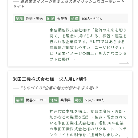
—— 運送業のイメージを変えるスタイリッシュなコーポレート
サイト
業種
物流・運送
地域
大阪府
規模
100人～300人
東信梱包株式会社様は「物流の未来を切り
開く」を理念に掲げられる、梱包・運送を
行われる企業様です。MNETではあらゆる
年齢層が閲覧しやすい「ユーザビリティ」
と「企業イメージの向上」を大きなコンセ
プトに掲げ …
米田工機株式会社様 求人用LP制作
—— ”ものづくり”企業の魅力が伝わる求人用LP
業種
機器メーカー
地域
兵庫県
規模
50人～100人
神戸市に本社を構え、食品の冷凍・冷却・
加熱などの機器を設計・製造・販売されて
いる米田工機株式会社様。昭和36年創業
の米田工機株式会社様のリクルートコンテ
ンツサイトの制作をご担当致しました。