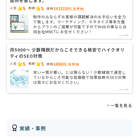
提供を致します。
5
5
人気
実績
価格
343333円/月平均
制作のみならずお客様の課題解決のお手伝いを全力
で致します。マーケティング、マネタイズ等多方面
からプランのご提案が可能ですのでWebの事なら合
同会社MNETにお任せください！
月5000〜 少数精鋭だからこそできる格安でハイクオリ
ティのSEO対策
5
5
人気
実績
価格
5000円/月平均
安い＝質が悪い。とは限らない！少数精鋭で運営し
ているからこそ可能な低価格で効果抜群のSEO対策
は我々にお任せください。
一覧を見る
実績・事例