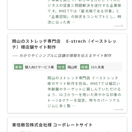
ジネスの促進と問題解決を遂行する企業様
です。MNETでは「最先端である印象」と
「企業認知」の訴求をコンセプトとし、時
流に沿った表 …
岡山のストレッチ専門店 E-strech（イーストレッ
チ）様店舗サイト制作
—— わかりやくシンプルに店舗の情報を伝えるサイト制作
業種
個人向けサービス業
地域
岡山県
規模
10人未満
岡山のストレッチ専門店 イーストレッチ
様のサイト制作を担当。MNETでは幅広い
年齢層のターゲットに親しんでいただける
よう、ロゴカラーを用いた爽やかな印象の
トーン&マナーを設定。昨今のパーソナル
ジムに多く取 …
東信梱包株式会社様 コーポレートサイト