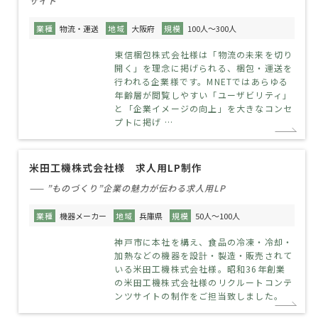
サイト
業種
物流・運送
地域
大阪府
規模
100人～300人
東信梱包株式会社様は「物流の未来を切り
開く」を理念に掲げられる、梱包・運送を
行われる企業様です。MNETではあらゆる
年齢層が閲覧しやすい「ユーザビリティ」
と「企業イメージの向上」を大きなコンセ
プトに掲げ …
米田工機株式会社様 求人用LP制作
—— ”ものづくり”企業の魅力が伝わる求人用LP
業種
機器メーカー
地域
兵庫県
規模
50人～100人
神戸市に本社を構え、食品の冷凍・冷却・
加熱などの機器を設計・製造・販売されて
いる米田工機株式会社様。昭和36年創業
の米田工機株式会社様のリクルートコンテ
ンツサイトの制作をご担当致しました。