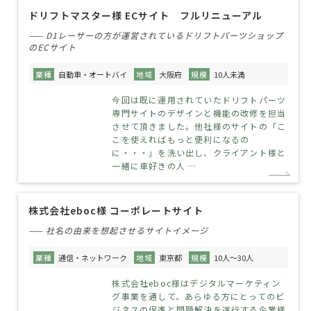
ドリフトマスター様 ECサイト フルリニューアル
—— D1レーサーの方が運営されているドリフトパーツショップ
のECサイト
業種
自動車・オートバイ
地域
大阪府
規模
10人未満
今回は既に運用されていたドリフトパーツ
専門サイトのデザインと機能の改修を担当
させて頂きました。他社様のサイトの「こ
こを使えればもっと便利になるの
に・・・」を洗い出し、クライアント様と
一緒に車好きの人 …
株式会社eboc様 コーポレートサイト
—— 社名の由来を想起させるサイトイメージ
業種
通信・ネットワーク
地域
東京都
規模
10人～30人
株式会社eboc様はデジタルマーケティン
グ事業を通して、あらゆる方にとってのビ
ジネスの促進と問題解決を遂行する企業様