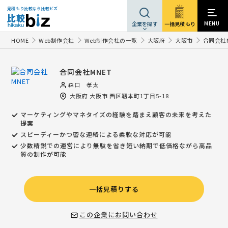
見積もり比較なら比較ビズ
MENU
一括見積もり
企業を探す
HOME
Web制作会社
Web制作会社の一覧
大阪府
大阪市
合同会社M
合同会社MNET
森口 孝太
大阪府
大阪市
西区靱本町1丁目5-18
マーケティングやマネタイズの経験を踏まえ顧客の未来を考えた
提案
スピーディーかつ密な連絡による柔軟な対応が可能
少数精鋭での運営により無駄を省き短い納期で低価格ながら高品
質の制作が可能
一括見積りする
この企業にお問い合わせ