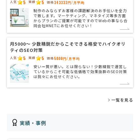
5
5
人気
実績
価格
343333円/月平均
制作のみならずお客様の課題解決のお手伝いを全力
で致します。マーケティング、マネタイズ等多方面
からプランのご提案が可能ですのでWebの事なら合
同会社MNETにお任せください！
月5000〜 少数精鋭だからこそできる格安でハイクオリ
ティのSEO対策
5
5
人気
実績
価格
5000円/月平均
安い＝質が悪い。とは限らない！少数精鋭で運営し
ているからこそ可能な低価格で効果抜群のSEO対策
は我々にお任せください。
一覧を見る
実績・事例