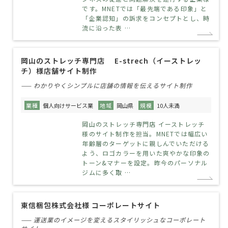
です。MNETでは「最先端である印象」と
「企業認知」の訴求をコンセプトとし、時
流に沿った表 …
岡山のストレッチ専門店 E-strech（イーストレッ
チ）様店舗サイト制作
—— わかりやくシンプルに店舗の情報を伝えるサイト制作
業種
個人向けサービス業
地域
岡山県
規模
10人未満
岡山のストレッチ専門店 イーストレッチ
様のサイト制作を担当。MNETでは幅広い
年齢層のターゲットに親しんでいただける
よう、ロゴカラーを用いた爽やかな印象の
トーン&マナーを設定。昨今のパーソナル
ジムに多く取 …
東信梱包株式会社様 コーポレートサイト
—— 運送業のイメージを変えるスタイリッシュなコーポレート