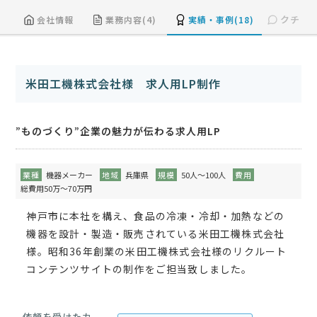
クチコミ
会社情報
業務内容(4)
実績・事例(18)
米田工機株式会社様 求人用LP制作
”ものづくり”企業の魅力が伝わる求人用LP
業種
機器メーカー
地域
兵庫県
規模
50人～100人
費用
総費用50万～70万円
神戸市に本社を構え、食品の冷凍・冷却・加熱などの
機器を設計・製造・販売されている米田工機株式会社
様。昭和36年創業の米田工機株式会社様のリクルート
コンテンツサイトの制作をご担当致しました。
依頼を受けたカ