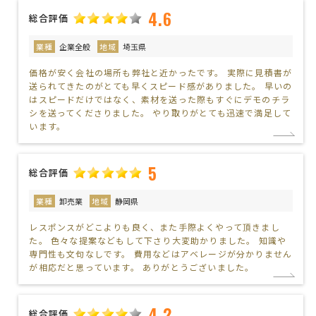
4.6
総合評価
業種
企業全般
地域
埼玉県
価格が安く会社の場所も弊社と近かったです。 実際に見積書が
送られてきたのがとても早くスピード感がありました。 早いの
はスピードだけではなく、素材を送った際もすぐにデモのチラ
シを送ってくださりました。 やり取りがとても迅速で満足して
います。
5
総合評価
業種
卸売業
地域
静岡県
レスポンスがどこよりも良く、また手際よくやって頂きまし
た。 色々な提案などもして下さり大変助かりました。 知識や
専門性も文句なしです。 費用などはアベレージが分かりません
が相応だと思っています。 ありがとうございました。
4.2
総合評価