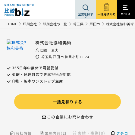
見積もり比較なら比較ビズ
MENU
一括見積もり
企業を探す
HOME
印刷会社
印刷会社の一覧
埼玉県
戸田市
株式会社協和美術
株式会社協和美術
田邊 夏夫
埼玉県
戸田市
笹目北町10-24
365日年中無休で電話受付
柔軟・迅速対応で専属担当が対応
印刷・製本ワンストップ生産
一括見積りする
この企業にお問い合わせ
実績・事例(0)
会社情報
業務内容(2)
クチコミ(1