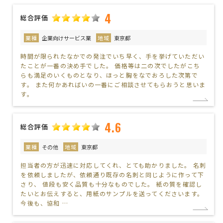
4
総合評価
業種
企業向けサービス業
地域
東京都
時間が限られたなかでの発注でいち早く、手を挙げていただい
たことが一番の決め手でした。 価格等は二の次でしたがこち
らも満足のいくものとなり、ほっと胸をなでおろした次第で
す。 また何かあればいの一番にご相談させてもらおうと思いま
す。
4.6
総合評価
業種
その他
地域
東京都
担当者の方が迅速に対応してくれ、とても助かりました。 名刺
を依頼しましたが、依頼通り既存の名刺と同じように作って下
さり、 値段も安く品質も十分なものでした。 紙の質を確認し
たいとお伝えすると、用紙のサンプルを送ってくださいます。
今後も、協和 …