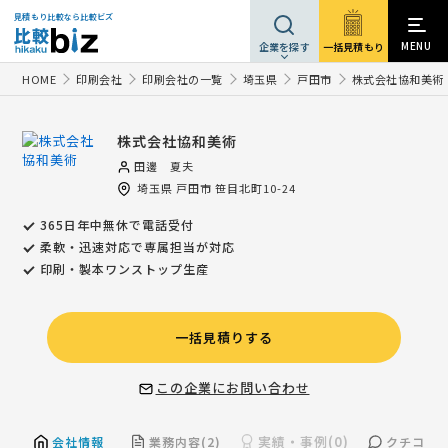
見積もり比較なら比較ビズ
MENU
一括見積もり
企業を探す
HOME
印刷会社
印刷会社の一覧
埼玉県
戸田市
株式会社協和美術
株式会社協和美術
田邊 夏夫
埼玉県
戸田市
笹目北町10-24
365日年中無休で電話受付
柔軟・迅速対応で専属担当が対応
印刷・製本ワンストップ生産
一括見積りする
この企業にお問い合わせ
実績・事例(0)
会社情報
業務内容(2)
クチコミ(1