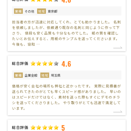
業種
その他
地域
東京都
担当者の方が迅速に対応してくれ、とても助かりました。 名刺
を依頼しましたが、依頼通り既存の名刺と同じように作って下
さり、 値段も安く品質も十分なものでした。 紙の質を確認し
たいとお伝えすると、用紙のサンプルを送ってくださいます。
今後も、協和 …
4.6
総合評価
業種
企業全般
地域
埼玉県
価格が安く会社の場所も弊社と近かったです。 実際に見積書が
送られてきたのがとても早くスピード感がありました。 早いの
はスピードだけではなく、素材を送った際もすぐにデモのチラ
シを送ってくださりました。 やり取りがとても迅速で満足して
います。
5
総合評価