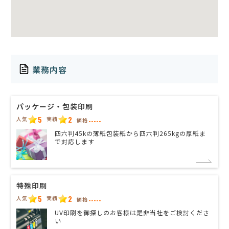
業務内容
パッケージ・包装印刷
5
2
人気
実績
価格
-----
四六判45kの薄紙包装紙から四六判265kgの厚紙ま
で対応します
特殊印刷
5
2
人気
実績
価格
-----
UV印刷を御探しのお客様は是非当社をご検討くださ
い