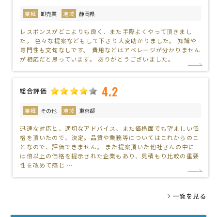
業種
卸売業
地域
静岡県
レスポンスがどこよりも良く、また手際よくやって頂きまし
た。 色々な提案などもして下さり大変助かりました。 知識や
専門性も文句なしです。 費用などはアベレージが分かりません
が相応だと思っています。 ありがとうございました。
4.2
総合評価
業種
その他
地域
東京都
迅速な対応と、適切なアドバイス、また価格面でも望ましい価
格を頂いたので、決定。品質や業務等についてはこれからのこ
となので、評価できません。 また提案頂いた他社さんの中に
は倍以上の価格を提示された企業もあり、見積もり比較の重要
性を改めて感じ …
一覧を見る