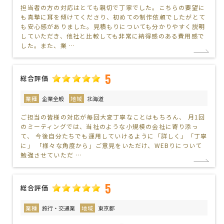
担当者の方の対応はとても親切で丁寧でした。こちらの要望に
も真摯に耳を傾けてくださり、初めての制作依頼でしたがとて
も安心感がありました。見積もりについても分かりやすく説明
していただき、他社と比較しても非常に納得感のある費用感で
した。また、業 …
5
総合評価
業種
企業全般
地域
北海道
ご担当の皆様の対応が毎回大変丁寧なことはもちろん、 月1回
のミーティングでは、当社のような小規模の会社に寄り添っ
て、 今後自分たちでも運用していけるように「詳しく」「丁寧
に」 「様々な角度から」ご意見をいただけ、WEBりについて
勉強させていただ …
5
総合評価
業種
旅行・交通業
地域
東京都