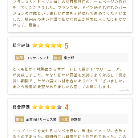
フランス人とドイツ人向けの訪日旅行用のホームページの作成
をしていただきました。フランス語、ドイツ語それぞれのバー
ジョンの作成という難しい作業を同時並行で進めてくださいま
した。馴染みの薄い言語で細かな修正が頻繁に入ったにもかか
わらず、最後ま …
5
総合評価
業種
コンサルタント
地域
東京都
とても細かく戦略面からサポートして頂きHPのリニューアル
が完成しました。かなり細かい要望も気持ちよく対応して頂き
長い期間でしたがの度はお付き合いありがとうございました。
また今後追加要望がありましたら宜しくお願いします。
4
総合評価
業種
企業向けサービス業
地域
東京都
トップページを見せるコンペを行い、当社のイメージに合致す
るものであった。時間的にも費用的にも想定内であった。この