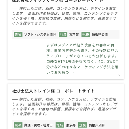
株式会社クイックサーブ様 コーポレートサイト
—— 検討した目標、戦略、コンテンツを元に、デザインを策定
します。 企画制作の特徴は、目標、戦略、コンテンツからデザ
インを導く為、お客様の業種、規模などを問わず、最適なデザ
インを提示できます。
業種
ソフト・システム開発
地域
東京都
規模
情報非公開
まずはメディアが担う役割をお客様の目
標、事業内容等から導き、その役割に見合
うアプローチができているか分析します。
単純なHTML等の分析でなく、4C、SWOT
分析などの様々なマーケティング手法を用
いてお客様の …
社労士法人トレイン様 コーポレートサイト
—— 検討した目標、戦略、コンテンツを元に、デザインを策定
します。 企画制作の特徴は、目標、戦略、コンテンツからデザ
インを導く為、お客様の業種、規模などを問わず、最適なデザ
インを提示できます。
業種
弁護・税理・社労士
地域
東京都
規模
情報非公開