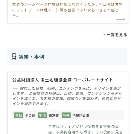
業界のホームページ作成は経験はなさそうだが、担当者は非常
にフットワークは軽く、知識も豊富であり安心できると感じ
た。
一覧を見る
実績・事例
公益財団法人 国土地理協会様 コーポレートサイト
—— 検討した目標、戦略、コンテンツを元に、デザインを策定
します。 企画制作の特徴は、目標、戦略、コンテンツからデザ
インを導く為、お客様の業種、規模などを問わず、最適なデザ
インを提示できます。
業種
その他
地域
東京都
規模
情報非公開
まずはメディアが担う役割をお客様の目
標、事業内容等から導き、その役割に見合