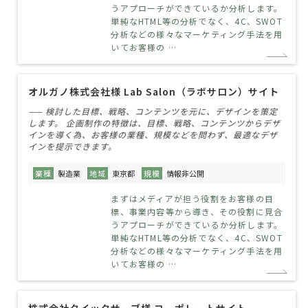
うアプローチができているか分析します。
単純なHTML等の分析でなく、4C、SWOT
分析などの様々なマーケティング手法を用
いてお客様の …
オルガノ株式会社様 Lab Salon（ラボサロン）サイト
—— 検討した目標、戦略、コンテンツを元に、デザインを策定
します。 企画制作の特徴は、目標、戦略、コンテンツからデザ
インを導く為、お客様の業種、規模などを問わず、最適なデザ
インを提示できます。
業種
製造業
地域
東京都
規模
情報非公開
まずはメディアが担う役割をお客様の目
標、事業内容等から導き、その役割に見合
うアプローチができているか分析します。
単純なHTML等の分析でなく、4C、SWOT
分析などの様々なマーケティング手法を用
いてお客様の …