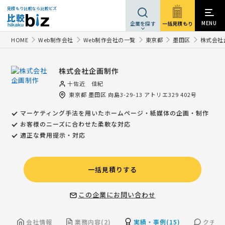
見積もり比較なら比較ビズ
MENU
一括見積もり
企業を探す
HOME
Web制作会社
Web制作会社の一覧
東京都
墨田区
株式会社
株式会社企画制作
十佐近 佳紀
東京都
墨田区
向島3-29-13 アトリエ329 402号
マーケティング手法を用いたホームページ・紙媒体の企画・制作
お客様のニーズに合わせた柔軟な対応
適正な費用提示・対応
一括見積りする
この企業にお問い合わせ
会社情報
業務内容(2)
実績・事例(15)
クチコミ