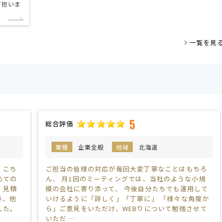
て担いま
一覧を見
5
総合評価
県
業種
企業全般
地域
北海道
。こち
ご担当の皆様の対応が毎回大変丁寧なことはもちろ
めての
ん、 月1回のミーティングでは、当社のような小規
。見積
模の会社に寄り添って、 今後自分たちでも運用して
き、他
いけるように「詳しく」「丁寧に」 「様々な角度か
した。
ら」ご意見をいただけ、WEBりについて勉強させて
いただ …