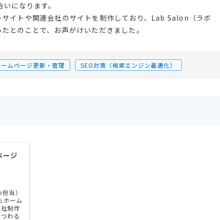
合いになります。
イトや関連会社のサイトを制作しており、Lab Salon（ラボ
ったとのことで、お声がけいただきました。
ホームページ更新・管理
SEO対策（検索エンジン最適化）
ページ
b担当）
たホーム
他社制作
まつわる