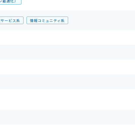
ン最適化）
報サービス系
情報コミュニティ系