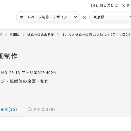
比較ビズとは
会
×
ホームページ制作・デザイン
東京都
都
墨田区
株式会社企画制作
オルガノ株式会社様 Lab Salon（ラボサロ
画制作
島3-29-13 アトリエ329 402号
ージ・紙媒体の企画・制作
事例(15)
クチコミ(8)