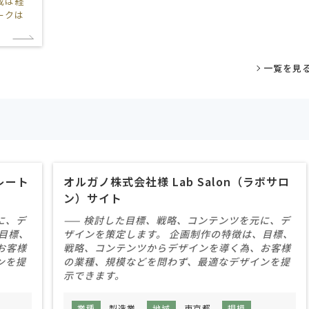
成は経
ークは
。
一覧を見
レート
オルガノ株式会社様 Lab Salon（ラボサロ
ン）サイト
に、デ
—— 検討した目標、戦略、コンテンツを元に、デ
目標、
ザインを策定します。 企画制作の特徴は、目標、
お客様
戦略、コンテンツからデザインを導く為、お客様
ンを提
の業種、規模などを問わず、最適なデザインを提
示できます。
情報非公開
業種
製造業
地域
東京都
規模
情報非公開