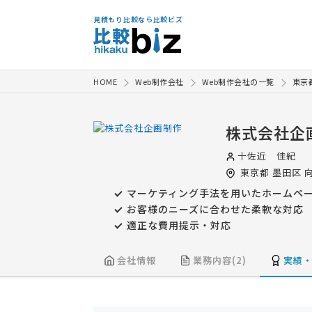
見積もり比較なら比較ビズ
HOME
Web制作会社
Web制作会社の一覧
東京
株式会社企
十佐近 佳紀
東京都
墨田区
向
マーケティング手法を用いたホームペ
お客様のニーズに合わせた柔軟な対応
適正な費用提示・対応
会社情報
業務内容(2)
実績・