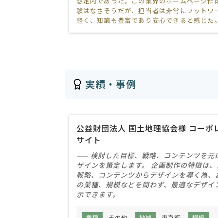
想定内であった。この業界のホームページ作
験はなさそうだが、担当者は非常にフットワ
軽く、知識も豊富であり安心できると感じた
実績・事例
公益財団法人 国土地理協会様 コーポ
サイト
—— 検討した目標、戦略、コンテンツを元
ザインを策定します。 企画制作の特徴は、
戦略、コンテンツからデザインを導く為、
の業種、規模などを問わず、最適なデザイ
示できます。
業種
その他
地域
東京都
規模