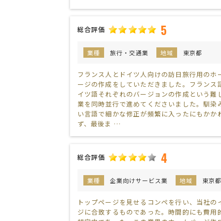
5
総合評価
業種
旅行・交通業
地域
東京都
フランス人とドイツ人向けの訪日旅行用のホ
ージの作成をしていただきました。フランス
イツ語それぞれのバージョンの作成という難
業を同時並行で進めてくださいました。馴染
い言語で細かな修正が頻繁に入ったにもかか
ず、最後ま …
4
総合評価
業種
企業向けサービス業
地域
東京
トップページを見せるコンペを行い、当社の
ジに合致するものであった。時間的にも費用