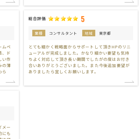
5
総合評価
業種
コンサルタント
地域
東京都
ームペ
とても細かく戦略面からサポートして頂きHPのリニ
語、ド
ューアルが完成しました。かなり細かい要望も気持
しい作
ちよく対応して頂き長い期間でしたがの度はお付き
みの薄
合いありがとうございました。また今後追加要望が
わら
ありましたら宜しくお願いします。
都
イメー
的にも