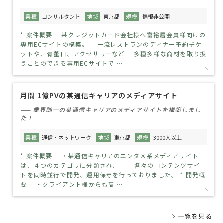
業種
コンサルタント
地域
東京都
規模
情報非公開
* 案件概要 某クレジットカード会社様へ富裕層会員様向けの
専用ECサイトの構築。 一流レストランのディナー予約チケ
ットや、骨董日、アクセサリーなど 多種多様な商材を取り扱
うことのできる専用ECサイトで …
月間 1億PVの某通信キャリアのメディアサイト
—— 業界随一の某通信キャリアのメディアサイトを構築しまし
た！
業種
通信・ネットワーク
地域
東京都
規模
3000人以上
* 案件概要 ・某通信キャリアのエンタメ系メディアサイト
は、４つのカテゴリに分類され、 各々のコンテンツサイ
トを同時並行で開発、運用保守を行っておりました。 * 開発概
要 ・クライアント様からも高 …
一覧を見る