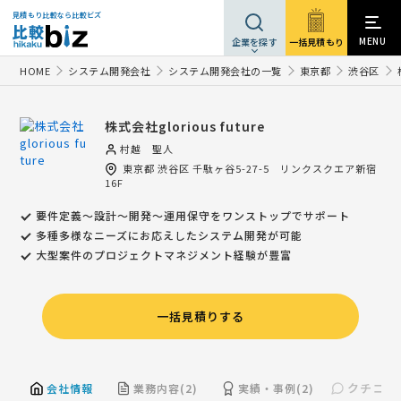
見積もり比較なら比較ビズ
MENU
一括見積もり
企業を探す
HOME
システム開発会社
システム開発会社の一覧
東京都
渋谷区
株式会社glorious future
村越 聖人
東京都
渋谷区
千駄ヶ谷5-27-5 リンクスクエア新宿
16F
要件定義〜設計〜開発〜運用保守をワンストップでサポート
多種多様なニーズにお応えしたシステム開発が可能
大型案件のプロジェクトマネジメント経験が豊富
一括見積りする
クチコミ(
会社情報
業務内容(2)
実績・事例(2)