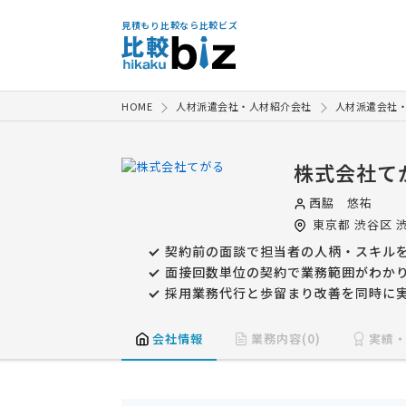
見積もり比較なら比較ビズ
HOME
人材派遣会社・人材紹介会社
人材派遣会社
株式会社て
西脇 悠祐
東京都
渋谷区
渋
契約前の面談で担当者の人柄・スキル
面接回数単位の契約で業務範囲がわか
採用業務代行と歩留まり改善を同時に
会社情報
業務内容(0)
実績・