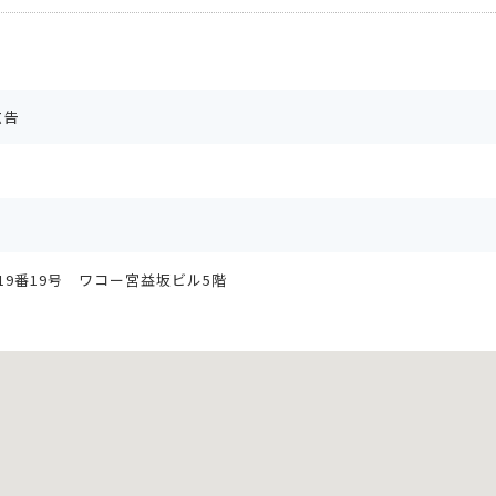
広告
19番19号 ワコー宮益坂ビル5階