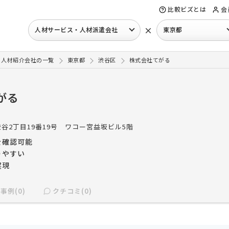
比較ビズとは
会
×
人材サービス・人材派遣会社
東京都
・人材紹介会社の一覧
東京都
渋谷区
株式会社てがる
がる
谷2丁目19番19号 ワコー宮益坂ビル5階
を確認可能
りやすい
実現
事例(0)
クチコミ(0)