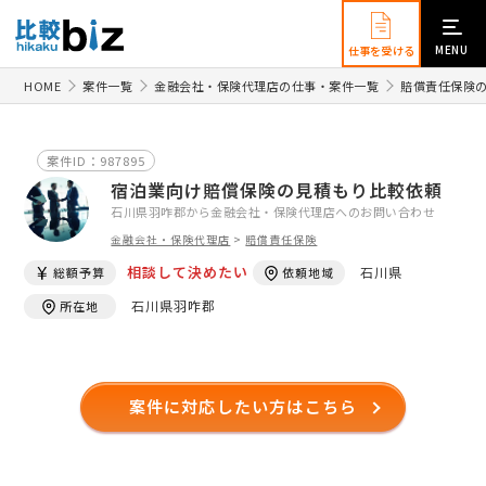
MENU
仕事を受ける
HOME
案件一覧
金融会社・保険代理店の仕事・案件一覧
賠償責任保険
案件ID：987895
宿泊業向け賠償保険の見積もり比較依頼
石川県羽咋郡から金融会社・保険代理店へのお問い合わせ
金融会社・保険代理店
>
賠償責任保険
相談して決めたい
石川県
総額予算
依頼地域
石川県羽咋郡
所在地
案件に対応したい方はこちら