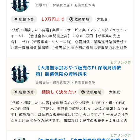
金融会社・保険代理店 > 賠償責任保険
10万円まで
大阪府
総額予算
依頼地域
[依頼・相談したい内容] 業種：ITサービス業（マッチングプラットフ
ォーム） 【会社全体の年間売上高】：約300万円 【新事業の売上
高】：ゼロ（新規事業・リリース前） 必要補償：業務遂行賠償責任＋
弁護士費用補償 補償額：1億円以上 ※今回の保険は新事業のみを対象
にしたいが、 会社全体で申込む場合は担当者にご判断いただきたい
[希望するニーズ・保障 ] ・業務遂行賠償責任補償（ユーザー同士が対
ヒアリング済
面で活動中の対人・対 …
【犬用無添加おやつ販売のPL保険見積依
頼】賠償保険の資料請求
金融会社・保険代理店 > 賠償責任保険
相談して決めたい
大阪府
総額予算
依頼地域
[依頼・相談したい内容] 犬の無添加おやつ販売（小売り・卸・OEM）
へのPL保険 【下記は、運営側で確認とれました追加情報となりま
す】 確認項目：具体的な販売規模はどのくらいですか？ →まだ会社を
立ち上げたばかりの現状です。 確認項目：現在の販売チャネルはどの
ようなものですか？ →ネット販売と、店舗はございませんがイベント
等での直接販売をしております。 確認項目：具体的な保険金額や補償
ヒアリング済
範囲の希望はあり …