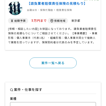
た補償内容や、複数 …
【請負業者賠償責任保険の見積もり】
金融会社・保険代理店 > 賠償責任保険
5万円まで
東京都
総額予算
依頼地域
[依頼・相談したい内容] お世話になっております。 請負業者賠償責任
保険の見積もりについてご相談させてください。 【事業概要】 ・事業
形態：個人事業主（代表1名） ・組織形態：個人事業主同士で複数人
で業務を担っていますが、保険契約者は代表のみを予定しています。
・主な業務内容： - 清掃（ハウスクリーニング等を含む一般的な清
掃業務） - 引越し時の荷物運搬 - 不用品回収および搬出・積込作
業 ・1案件あたり …
案件一覧へ戻る
案件・仕事を探す
業種