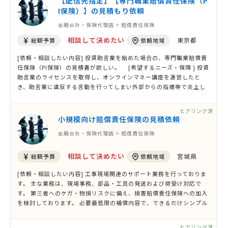
【配信先指定】【専門職業賠償責任保険（P
I保険）】の見積もり依頼
金融会社・保険代理店 > 賠償責任保険
相談して決めたい
東京都
総額予算
依頼地域
[依頼・相談したい内容] 投資助言業を始めた場合の、専門職業賠償責
任保険（PI保険）の見積書が欲しい。 [希望するニーズ・保障 ] 投資
助言業のライセンスを取得し、オンラインマネー講座を運営したと
き、助言業に違反する言動を行ってしまい外部からの指摘等で炎上し
たさいの損害＆対応コストが経験なく分からない。 適切と思える保
険を法人で加入したい。 [業務内容、お取扱製品] （予定、現在はな
ヒアリング済
し）将来的に、高額な …
小規模向け賠償責任保険の見積依頼
金融会社・保険代理店 > 賠償責任保険
相談して決めたい
宮城県
総額予算
依頼地域
[依頼・相談したい内容] 工事現場関連のサポート業務を行っておりま
す。 主な業務は、現場事務、部品・工具の発送および荷受け対応で
す。 第三者へのケガ・物損リスクに備え、損害賠償責任保険への加入
を検討しております。 必要最低限の補償内容で、できるだけシンプル
な保険を希望しております。 小規模事業向けで、保険料を抑えたプラ
ンをご提案いただきたいです。 従業員数は2名です。 業務内容に適し
ヒアリング済