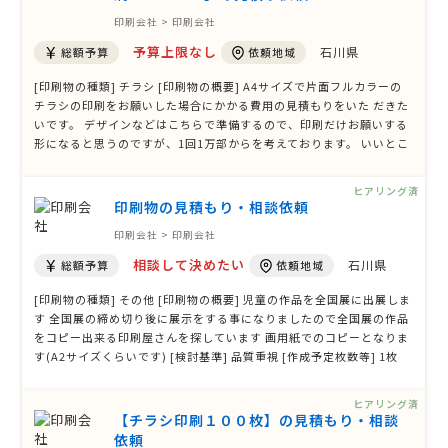
印刷会社 > 印刷会社
予算上限なし
石川県
総額予算
依頼地域
[印刷物の種類] チラシ [印刷物の概要] A4サイズで片面フルカラーの
チラシの印刷をお願いした場合にかかる費用の見積もりをいた だきた
いです。 デザインなどはこちらで準備するので、印刷だけお願いする
形になると思うのですが、1回1万部からを考えております。 いいとこ
ろがあれば何回かお願いするつもりですので、何社か比較して見積も
りをいただけるとありがたいです。 [検討基準] [作成予定枚数等] 100
ヒアリング済
00〜 [デザ …
印刷物の見積もり・相談依頼
印刷会社 > 印刷会社
相談して決めたい
石川県
総額予算
依頼地域
[印刷物の種類] その他 [印刷物の概要] 児童の作品を全国展に出展しま
す 全国展の締め切り後に展示をする事になりましたので全国展の作品
をコピー出来る印刷屋さんを探しています 画用紙でのコピーとなりま
す(A2サイズくらいです) [検討基準] 品質重視 [作成予定枚数等] 1枚
[デザイン（版下）の有無、データ形式] [その他ご要望、ご質問等]
ヒアリング済
【チラシ印刷１００枚】の見積もり・相談
依頼