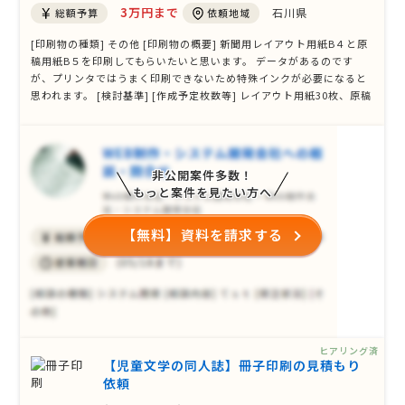
3万円まで
石川県
総額予算
依頼地域
[印刷物の種類] その他 [印刷物の概要] 新聞用レイアウト用紙B４と原
稿用紙B５を印刷してもらいたいと思います。 データがあるのです
が、プリンタではうまく印刷できないため特殊インクが必要になると
思われます。 [検討基準] [作成予定枚数等] レイアウト用紙30枚、原稿
用紙100枚 [デザイン（版下）の有無、データ形式] 有り（PDF） [そ
の他ご要望、ご質問等] 何枚単位から印刷が可能かも教えて頂ければと
思います。
非公開案件多数！
もっと案件を見たい方へ
【無料】資料を請求する
ヒアリング済
【児童文学の同人誌】冊子印刷の見積もり
依頼