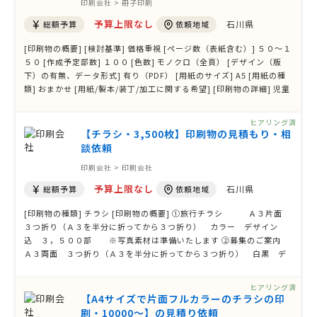
印刷会社 > 冊子印刷
予算上限なし
石川県
総額予算
依頼地域
[印刷物の概要] [検討基準] 価格重視 [ページ数（表紙含む）] ５０～１
５０ [作成予定部数] １００ [色数] モノクロ（全頁） [デザイン（版
下）の有無、データ形式] 有り（PDF） [用紙のサイズ] A5 [用紙の種
類] おまかせ [用紙/製本/装丁/加工に関する希望] [印刷物の詳細] 児童
文学の同人誌 [その他ご要望、ご質問等]
ヒアリング済
【チラシ・3,500枚】印刷物の見積もり・相
談依頼
印刷会社 > 印刷会社
予算上限なし
石川県
総額予算
依頼地域
[印刷物の種類] チラシ [印刷物の概要] ①旅行チラシ Ａ３片面
３つ折り（Ａ３を半分に折ってから３つ折り） カラー デザイン
込 ３，５００部 ※写真素材は準備いたします ②募集のご案内
Ａ３両面 ３つ折り（Ａ３を半分に折ってから３つ折り） 白黒 デ
ザイン込み ３，５００部 ③旅行申込書 Ａ４片面 ３つ折り
白黒 印刷のみ ３，５００部 ④返信用封筒印刷 長３ ３，５００
ヒアリング済
部 [検討基準] 価格重視 …
【A4サイズで片面フルカラーのチラシの印
刷・10000〜】の見積り依頼