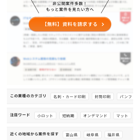
非公開案件多数！
もっと案件を見たい方へ
【無料】資料を請求する
この業種のカテゴリ
名刺・カード印刷
封筒印刷
パンフレ
注目ワード
小ロット
短納期
オンデマンド
マット
近くの地域から案件を探す
富山県
岐阜県
福井県