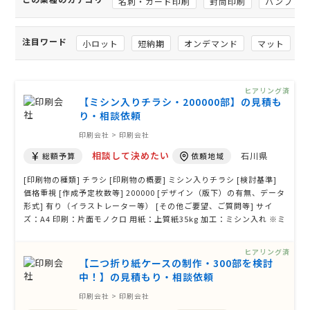
名刺・カード印刷
封筒印刷
パンフレ
注目ワード
小ロット
短納期
オンデマンド
マット
ヒアリング済
【ミシン入りチラシ・200000部】の見積も
り・相談依頼
印刷会社 > 印刷会社
相談して決めたい
石川県
総額予算
依頼地域
[印刷物の種類] チラシ [印刷物の概要] ミシン入りチラシ [検討基準]
価格重視 [作成予定枚数等] 200000 [デザイン（版下）の有無、データ
形式] 有り（イラストレーター等） [その他ご要望、ご質問等] サイ
ズ：A4 印刷：片面モノクロ 用紙：上質紙35kg 加工：ミシン入れ ※ミ
シン３本
ヒアリング済
【二つ折り紙ケースの制作・300部を検討
中！】の見積もり・相談依頼
印刷会社 > 印刷会社