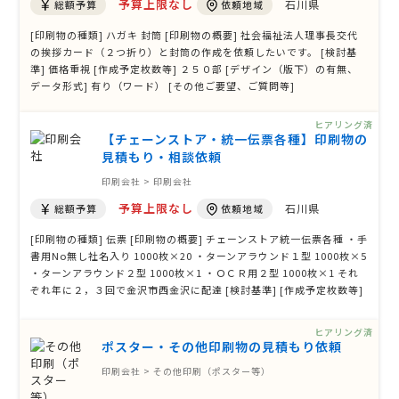
予算上限なし
石川県
総額予算
依頼地域
[印刷物の種類] ハガキ 封筒 [印刷物の概要] 社会福祉法人理事長交代
の挨拶カード（２つ折り）と封筒の作成を依頼したいです。 [検討基
準] 価格重視 [作成予定枚数等] ２５０部 [デザイン（版下）の有無、
データ形式] 有り（ワード） [その他ご要望、ご質問等]
ヒアリング済
【チェーンストア・統一伝票各種】印刷物の
見積もり・相談依頼
印刷会社 > 印刷会社
予算上限なし
石川県
総額予算
依頼地域
[印刷物の種類] 伝票 [印刷物の概要] チェーンストア統一伝票各種 ・手
書用No無し社名入り 1000枚×20 ・ターンアラウンド１型 1000枚×5
・ターンアラウンド２型 1000枚×1 ・ＯＣＲ用２型 1000枚×1 それ
ぞれ年に２，３回で金沢市西金沢に配達 [検討基準] [作成予定枚数等]
概要欄に記載 [デザイン（版下）の有無、データ形式] [その他ご要
望、ご質問等]
ヒアリング済
ポスター・その他印刷物の見積もり依頼
印刷会社 > その他印刷（ポスター等）