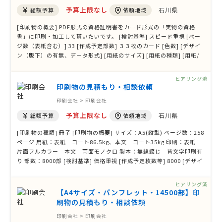
予算上限なし
石川県
総額予算
依頼地域
[印刷物の概要] PDF形式の資格証明書をカード形式の「実物の資格
書」に印刷・加工して貰いたいです。 [検討基準] スピード重視 [ペー
ジ数（表紙含む）] 33 [作成予定部数] ３３枚のカード [色数] [デザイ
ン（版下）の有無、データ形式] [用紙のサイズ] [用紙の種類] [用紙/
製本/装丁/加工に関する希望] 水などに濡れても大丈夫なように作成し
てください。 [その他ご要望、ご質問等]
ヒアリング済
印刷物の見積もり・相談依頼
印刷会社 > 印刷会社
予算上限なし
石川県
総額予算
依頼地域
[印刷物の種類] 冊子 [印刷物の概要] サイズ：A5(縦型) ページ数：258
ページ 用紙：表紙 コート86.5kg、本文 コート35kg 印刷：表紙
片面フルカラー 本文 両面モノクロ 製本：無線綴じ 背文字印刷有
り 部数：8000部 [検討基準] 価格重視 [作成予定枚数等] 8000 [デザイ
ン（版下）の有無、データ形式] [その他ご要望、ご質問等]
ヒアリング済
【A4サイズ・パンフレット・14500部】印
刷物の見積もり・相談依頼
印刷会社 > 印刷会社