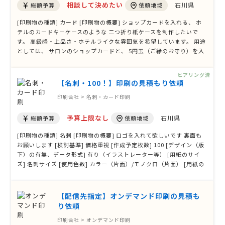
相談して決めたい
石川県
総額予算
依頼地域
[印刷物の種類] カード [印刷物の概要] ショップカードを入れる、 ホ
テルのカードキーケースのような 二つ折り紙ケースを制作したいで
す。 高級感・上品さ・ホテルライクな雰囲気を希望しています。 用途
としては、 サロンのショップカードと、 5円玉（ご縁のお守り）を入
れてお客様へお渡しする予定です。 5円玉を入れるため、 内側に半円
状の切り込み加工が可能かご相談したいです。 （難しい場合は加工な
ヒアリング済
しでも大丈夫で …
【名刺・100！】印刷の見積もり依頼
印刷会社 > 名刺・カード印刷
予算上限なし
石川県
総額予算
依頼地域
[印刷物の種類] 名刺 [印刷物の概要] ロゴを入れて欲しいです 裏面も
お願いします [検討基準] 価格重視 [作成予定枚数] 100 [デザイン（版
下）の有無、データ形式] 有り（イラストレーター等） [用紙のサイ
ズ] 名刺サイズ [使用色数] カラー（片面）/モノクロ（片面） [用紙の
種類] 標準 [その他ご要望、ご質問等] 現在使用している名刺とほぼ同
じ物を希望します 携帯メールアドレスのみ変更でお願いします
【配信先指定】オンデマンド印刷の見積も
り依頼
印刷会社 > オンデマンド印刷