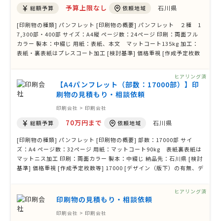
予算上限なし
石川県
総額予算
依頼地域
[印刷物の種類] パンフレット [印刷物の概要] パンフレット ２種 1
7,300部・400部 サイズ：A4縦 ページ数：24ページ 印刷：両面フル
カラー 製本：中綴じ 用紙：表紙、本文 マットコート135kg 加工：
表紙・裏表紙はプレスコート加工 [検討基準] 価格重視 [作成予定枚数
等] ２種 17,300部・400部 合計17,700部 [デザイン（版下）の有
無、データ形式] 有り（PDF） [その他ご要望、ご質問等]
ヒアリング済
【A4パンフレット（部数：17000部）】印
刷物の見積もり・相談依頼
印刷会社 > 印刷会社
70万円まで
石川県
総額予算
依頼地域
[印刷物の種類] パンフレット [印刷物の概要] 部数：17000部 サイ
ズ：A4 ページ数：32ページ 用紙：マットコート90kg 表紙裏表紙は
マットニス加工 印刷：両面カラー 製本：中綴じ 納品先：石川県 [検討
基準] 価格重視 [作成予定枚数等] 17000 [デザイン（版下）の有無、デ
ータ形式] 有り（イラストレーター等） [その他ご要望、ご質問等]
ヒアリング済
印刷物の見積もり・相談依頼
印刷会社 > 印刷会社