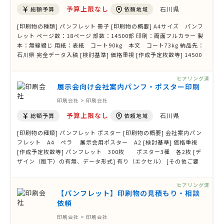
予算上限なし
石川県
総額予算
依頼地域
[印刷物の種類] パンフレット 冊子 [印刷物の概要] A4サイズ パンフ
レット ページ数：18ページ 部数：14500部 印刷：両面フルカラー 製
本：無線綴じ 用紙：表紙 コート90kg 本文 コート73kg 納品先：
石川県 完全データ入稿 [検討基準] 価格重視 [作成予定枚数等] 14500
部 [デザイン（版下）の有無、データ形式] 有り（PDF） [その他ご要
望、ご質問等]
ヒアリング済
展示会向け会社案内パンフ・ポスター印刷
印刷会社 > 印刷会社
予算上限なし
石川県
総額予算
依頼地域
[印刷物の種類] パンフレット ポスター [印刷物の概要] 会社案内パン
フレット A4 ペラ 展示会用ポスター A2 [検討基準] 価格重視
[作成予定枚数等] パンフレット 300枚 ポスター3種 各2枚 [デ
ザイン（版下）の有無、データ形式] 有り（エクセル） [その他ご要
望、ご質問等] 5月の展示会出展に向け、会社案内パンフレット（A4／
片面ペラ300枚）と、展示会用ポスター（A2サイズ・3種×各2枚）の
ヒアリング済
印刷を依頼したいと …
【パンフレット】印刷物の見積もり・相談
依頼
印刷会社 > 印刷会社