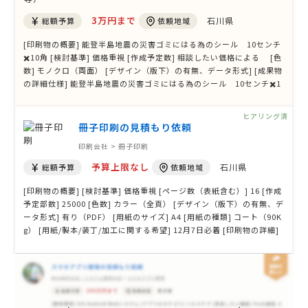
3万円まで
石川県
総額予算
依頼地域
[印刷物の概要] 能登半島地震の災害ゴミにはる為のシール 10センチ
✖️10角 [検討基準] 価格重視 [作成予定数] 相談したい価格による [色
数] モノクロ（両面） [デザイン（版下）の有無、データ形式] [成果物
の詳細仕様] 能登半島地震の災害ゴミにはる為のシール 10センチ✖️1
0角 災害ゴミの「災」と書かれたもの シールが剥がしやすい絆創膏の
ような仕様 雨に濡れても濡れて溶けない、接着 …
ヒアリング済
冊子印刷の見積もり依頼
印刷会社 > 冊子印刷
予算上限なし
石川県
総額予算
依頼地域
[印刷物の概要] [検討基準] 価格重視 [ページ数（表紙含む）] 16 [作成
予定部数] 25000 [色数] カラー（全頁） [デザイン（版下）の有無、デ
ータ形式] 有り（PDF） [用紙のサイズ] A4 [用紙の種類] コート（90K
g） [用紙/製本/装丁/加工に関する希望] 12月7日必着 [印刷物の詳細]
印刷見本を1、２部送ってほしい [その他ご要望、ご質問等]