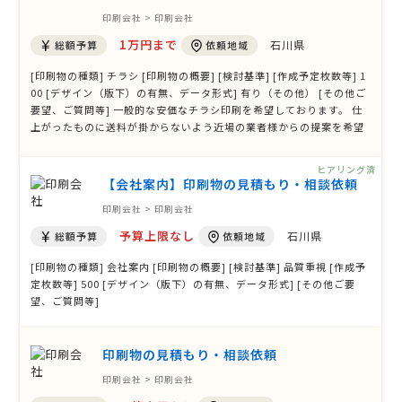
印刷会社 > 印刷会社
1万円まで
石川県
総額予算
依頼地域
[印刷物の種類] チラシ [印刷物の概要] [検討基準] [作成予定枚数等] 1
00 [デザイン（版下）の有無、データ形式] 有り（その他） [その他ご
要望、ご質問等] 一般的な安価なチラシ印刷を希望しております。 仕
上がったものに送料が掛からないよう近場の業者様からの提案を希望
しております。
ヒアリング済
【会社案内】印刷物の見積もり・相談依頼
印刷会社 > 印刷会社
予算上限なし
石川県
総額予算
依頼地域
[印刷物の種類] 会社案内 [印刷物の概要] [検討基準] 品質重視 [作成予
定枚数等] 500 [デザイン（版下）の有無、データ形式] [その他ご要
望、ご質問等]
印刷物の見積もり・相談依頼
印刷会社 > 印刷会社