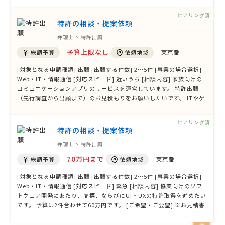
す。お知恵拝借したく存じます。 [ご希望・ご要望] 拒絶理由通知書ま
で全て込みで対応してくださる方で募集しています。返金保証ついて
ヒアリング済
ると尚良いで …
特許の相談・提案依頼
弁理士 > 特許出願
予算上限なし
東京都
総額予算
依頼地域
[対象となる申請種類] 出願 [出願する件数] 2〜5件 [事業の場合選択]
Web・IT・情報通信 [対応スピード] 近いうち [相談内容] 家族向けの
コミュニケーションアプリのサービスを運営しています。 特許出願
（先行調査から出願まで）のお見積もりをお願いしたいです。 ITやゲ
ーミフィケーションに詳しい方だと助かります。 [ご希望・ご要望]
ヒアリング済
特許の相談・提案依頼
弁理士 > 特許出願
70万円まで
東京都
総額予算
依頼地域
[対象となる申請種類] 出願 [出願する件数] 2〜5件 [事業の場合選択]
Web・IT・情報通信 [対応スピード] 緊急 [相談内容] 協業向けのソフ
トウェア開発にあたり、商標、ならびにUI・UXの特許取得を進めたい
です。 予算は2件合わせて60万円です。 [ご希望・ご要望] ※お見積書
の発行のみ至急でお願いしたいです。 特許の出願時期は１１月頃を予
定しています。 要件については詳細を詰めていく必要がありますが、