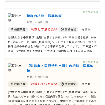
ヒアリング済
特許の相談・提案依頼
弁理士 > 特許出願
相談して決めたい
福岡県
総額予算
依頼地域
[対象となる申請種類] 出願 [出願する件数] 1件 [事業の場合選択] その
他 [対応スピード] 緊急 [相談内容] ソフトウェア技術について、急ぎで
特許出願の手続きをお願いできる事務所を探しています。 [ご希望・ご
要望] 【今回の目的と希望】 ・今回は「国内優先権（または国際出
願）」の確保を前提とした、最初のタイムスタンプ（日付）のロック
のみを目的としています。 ・そのため、現時点での弁理士の先生によ
ヒアリング済
る綿密な書 …
【製造業・国際特許出願】の相談・提案依
頼
弁理士 > 特許出願
相談して決めたい
東京都
総額予算
依頼地域
[対象となる申請種類] 出願 [出願する件数] 1件 [事業の場合選択] 製造
業 [対応スピード] 近いうち [相談内容] 現在、AI（GNN/GAT）×製造
DX×鋼構造BIM に関する技術について、 中国での先行出願をすすめて