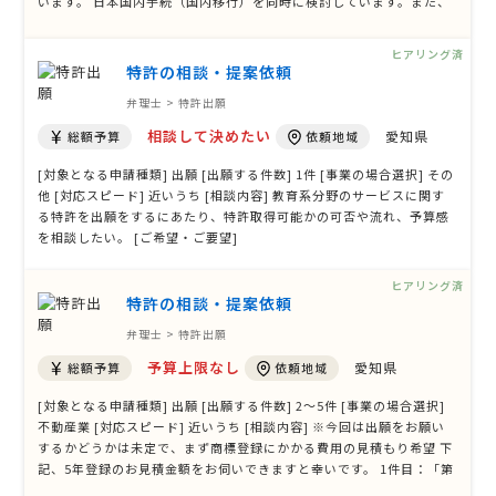
います。 日本国内手続（国内移行）を同時に検討しています。また、
韓国、ドイツ、 米国への出願も予定しており、日本国内でお願いでき
る国際特許事務所を 探しています。 [ご希望・ご要望] 初回のやり取り
ヒアリング済
はメール、 …
特許の相談・提案依頼
弁理士 > 特許出願
相談して決めたい
愛知県
総額予算
依頼地域
[対象となる申請種類] 出願 [出願する件数] 1件 [事業の場合選択] その
他 [対応スピード] 近いうち [相談内容] 教育系分野のサービスに関す
る特許を出願をするにあたり、特許取得可能かの可否や流れ、予算感
を相談したい。 [ご希望・ご要望]
ヒアリング済
特許の相談・提案依頼
弁理士 > 特許出願
予算上限なし
愛知県
総額予算
依頼地域
[対象となる申請種類] 出願 [出願する件数] 2〜5件 [事業の場合選択]
不動産業 [対応スピード] 近いうち [相談内容] ※今回は出願をお願い
するかどうかは未定で、まず商標登録にかかる費用の見積もり希望 下
記、5年登録のお見積金額をお伺いできますと幸いです。 1件目：「第
36類」の 1区分 2件目：「第35類・第36類・第37類」の 3区分 [ご希