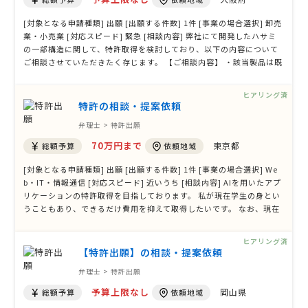
[対象となる申請種類] 出願 [出願する件数] 1件 [事業の場合選択] 卸売
業・小売業 [対応スピード] 緊急 [相談内容] 弊社にて開発したハサミ
の一部構造に関して、特許取得を検討しており、以下の内容について
ご相談させていただきたく存じます。 【ご相談内容】 ・該当製品は既
に一部の方にご紹介(今年3月)しており、情報が外部に知られている状
況です。SNSでの露出は無し。 ・しかしながら、「新規性喪失の例
ヒアリング済
外」制度を利 …
特許の相談・提案依頼
弁理士 > 特許出願
70万円まで
東京都
総額予算
依頼地域
[対象となる申請種類] 出願 [出願する件数] 1件 [事業の場合選択] We
b・IT・情報通信 [対応スピード] 近いうち [相談内容] AIを用いたアプ
リケーションの特許取得を目指しております。 私が現在学生の身とい
うこともあり、できるだけ費用を抑えて取得したいです。 なお、現在
法人化はしておりません。 何卒、よろしくお願い申し上げます。 [ご
希望・ご要望] 基本的にご連絡はメールでいただけますと幸いです。
ヒアリング済
急ぎでご連 …
【特許出願】の相談・提案依頼
弁理士 > 特許出願
予算上限なし
岡山県
総額予算
依頼地域