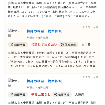
[対象となる申請種類] 出願 [出願する件数] 1件 [事業の場合選択] 製造
業 [対応スピード] 近いうち [相談内容] 旅行用のキャリーケースの特許
権を出願したいです。 スケジュール間や構造を共有し、スムーズに申
請したいと考えています。 [ご希望・ご要望] やりとりは電話やメー
ル、ビデオミーティングで考えています。
ヒアリング済
特許の相談・提案依頼
弁理士 > 特許出願
相談して決めたい
東京都
総額予算
依頼地域
[対象となる申請種類] その他 [出願する件数] 1件 [事業の場合選択] W
eb・IT・情報通信 [対応スピード] 近いうち [相談内容] AIを使ったア
プリを作成しており、AIの分野で特許取得を検討してます。 ８割出来
上がっており、２ヶ月以内にはリリース予定 以下がご相談したい内容
になります。 ・特許取得可否調査 ・特許申請 ・特許取得 ・特許に関
する助成金申請 予算と実績などもお伺いしたいと考えております。
ヒアリング済
[ご希望・ …
特許の相談・提案依頼
弁理士 > 特許出願
予算上限なし
大阪府
総額予算
依頼地域
[対象となる申請種類] 出願 [出願する件数] 1件 [事業の場合選択] 製造