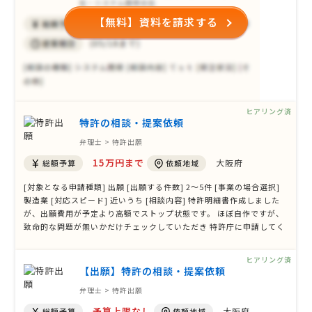
【無料】資料を請求する
ヒアリング済
特許の相談・提案依頼
弁理士 > 特許出願
15万円まで
大阪府
総額予算
依頼地域
[対象となる申請種類] 出願 [出願する件数] 2〜5件 [事業の場合選択]
製造業 [対応スピード] 近いうち [相談内容] 特許明細書作成しました
が、出願費用が予定より高額でストップ状態です。 ほぼ自作ですが、
致命的な問題が無いかだけチェックしていただき 特許庁に申請してく
れる事務所を探しています。 [ご希望・ご要望] 大阪府内希望
ヒアリング済
【出願】特許の相談・提案依頼
弁理士 > 特許出願
予算上限なし
大阪府
総額予算
依頼地域