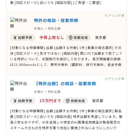
業 [対応スピード] 近いうち [相談内容] [ご希望・ご要望]
ヒアリング済
特許の相談・提案依頼
弁理士 > 特許出願
予算上限なし
東京都
総額予算
依頼地域
[対象となる申請種類] 出願 [出願する件数] 1件 [事業の場合選択] その
他 [対応スピード] 急ぎではない [相談内容] 既にPCT出願まで完了して
いる特許について、米国移行を検討しております。 英文明細書の語数
は13,800wordsとして、貴所手数料（翻訳料、移行手数料、送金手数
料）及び現地費用の見積もりをお願いします。 [ご希望・ご要望] 初回
のやり取りはメールでお願いします。
ヒアリング済
【特許出願】の相談・提案依頼
弁理士 > 特許出願
15万円まで
東京都
総額予算
依頼地域
[対象となる申請種類] 出願 [出願する件数] 1件 [事業の場合選択] 製造
業 [対応スピード] 近いうち [相談内容] 特許出願を希望しています。製
造小売なのですが、AIを活用した特定のAI画像活用商品の製造販売の
スキームそのものを特許を取り他社に模倣されないようにしたいで