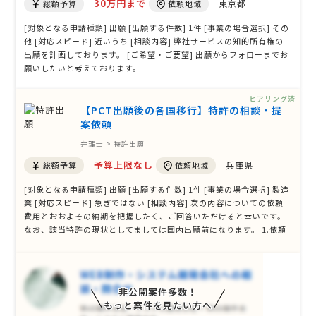
30万円まで
東京都
総額予算
依頼地域
[対象となる申請種類] 出願 [出願する件数] 1件 [事業の場合選択] その
他 [対応スピード] 近いうち [相談内容] 弊社サービスの知的所有権の
出願を計画しております。 [ご希望・ご要望] 出願からフォローまでお
願いしたいと考えております。
ヒアリング済
【PCT出願後の各国移行】特許の相談・提
案依頼
弁理士 > 特許出願
予算上限なし
兵庫県
総額予算
依頼地域
[対象となる申請種類] 出願 [出願する件数] 1件 [事業の場合選択] 製造
業 [対応スピード] 急ぎではない [相談内容] 次の内容についての依頼
費用とおおよその納期を把握したく、ご回答いただけると幸いです。
なお、該当特許の現状としてましては国内出願前になります。 1.依頼
の概要 ①依頼範囲：PCT出願後の各国移行（各国語への翻訳から権
利取得まで） ②出願予定国：インド、中国、アメリカ ③開示資
料：該当特許書類 …
非公開案件多数！
もっと案件を見たい方へ