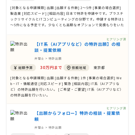
[対象となる申請種類] 出願 [出願する件数] 2〜5件 [事業の場合選択]
製造業 [対応スピード] [相談内容] 日本で特許を申請中です。プラスチ
ックリサイクルとITコンピューティングの分野です。申請する特許は1
～5件になる予定です。少なくとも高額なオプションで見積もりをいた
だけないでしょうか。 よろしくお願いいたします。 [ご希望・ご要望]
ヒアリング済
【IT系（AIアプリなど）の特許出願】の相
談・提案依頼
弁理士 > 特許出願
30万円まで
東京都
総額予算
依頼地域
[対象となる申請種類] 出願 [出願する件数] 1件 [事業の場合選択] We
b・IT・情報通信 [対応スピード] 緊急 [相談内容] IT系（AIアプリな
ど）の特許出願を行いたい。 [ご希望・ご要望] IT系（AIアプリなど）
の特許出願を行いたい。
ヒアリング済
【出願からフォロー】特許の相談・提案依
頼
弁理士 > 特許出願