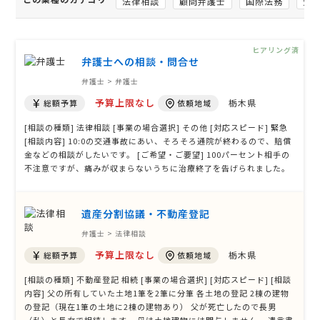
法律相談
顧問弁護士
国際法務
労
ヒアリング済
弁護士への相談・問合せ
弁護士 > 弁護士
予算上限なし
栃木県
総額予算
依頼地域
[相談の種類] 法律相談 [事業の場合選択] その他 [対応スピード] 緊急
[相談内容] 10:0の交通事故にあい、そろそろ通院が終わるので、賠償
金などの相談がしたいです。 [ご希望・ご要望] 100パーセント相手の
不注意ですが、痛みが収まらないうちに治療終了を告げられました。
賠償金等はどうなるか教えて頂きたいです。 メールでの返信を希望致
します。 宜しくお願い致します。
遺産分割協議・不動産登記
弁護士 > 法律相談
予算上限なし
栃木県
総額予算
依頼地域
[相談の種類] 不動産登記 相続 [事業の場合選択] [対応スピード] [相談
内容] 父の所有していた土地1筆を2筆に分筆 各土地の登記 2棟の建物
の登記（現在1筆の土地に2棟の建物あり） 父が死亡したので長男