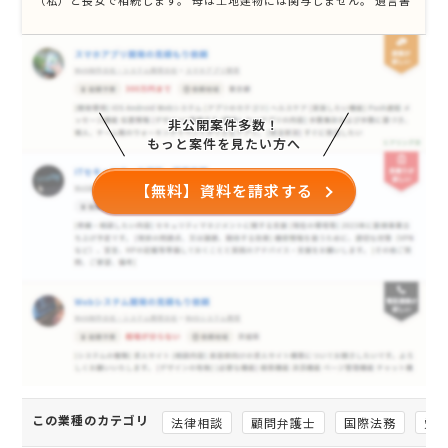
（私）と長女で相続します。 母は土地建物には関与しません。 遺言書
有りますが父の内容分はワープロ打ちで、 自筆部分は記名のみです。
遺産分割協議書の作成も依頼させて頂きたいです。 [ご希望・ご要望]
非公開案件多数！
もっと案件を見たい方へ
【無料】資料を請求する
この業種のカテゴリ
法律相談
顧問弁護士
国際法務
労