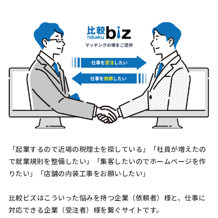
法務顧問の相談・提案依頼
弁護士 > 顧問弁護士
予算上限なし
東京都
総額予算
依頼地域
[対象となる業務] 会社法務に関する相談 訴訟・裁判対応 [事業の場合
選択] Web・IT・情報通信 [会社規模] 0名（代表・事業主のみ） [対応
「起業するので近場の税理士を探している」「社員が増えたの
スピード] 緊急 [相談内容] システム開発案件について、ご相談がござ
で就業規則を整備したい」「集客したいのでホームページを作
います。 [ご希望・ご要望]
りたい」「店舗の内装工事をお願いしたい」
【緊急】弁護士への相談・問合せ
比較ビズはこういった悩みを持つ企業（依頼者）様と、仕事に
弁護士 > 弁護士
対応できる企業（受注者）様を繋ぐサイトです。