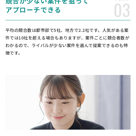
競合が少ない案件を狙って
03
アプローチできる
複数法人経営｜顧問弁護士募集
弁護士 > 弁護士
相談して決めたい
静岡県
総額予算
依頼地域
平均の競合数は都市部で5社、地方で2.2社です。人気がある案
件では10社を超える場合もありますが、案件ごとに競合者数が
[相談の種類] 訴訟 契約書・書類作成 その他 [事業の場合選択] サービ
ス業 [対応スピード] 近いうち [相談内容] 現在、サービス業を中心に複
わかるので、ライバルが少ない案件を選んで提案できるのも特
数法人を経営しています。 今後の事業拡大およびリスク管理体制の強
徴です。
化を目的として、継続的にご相談できる顧問 …
【プラットフォームビジネスに強い弁護士を
探している】法務顧問の相談・提案依頼
弁護士 > 顧問弁護士
予算上限なし
東京都
総額予算
依頼地域
[対象となる業務] 会社法務に関する相談 社内各種規定の作成及び変更
訴訟・裁判対応 その他 [事業の場合選択] サービス業 [会社規模] 101
名〜500名 [対応スピード] 近いうち [相談内容] プラットフォームビジ
ネスに強い弁護士先生を探しています。 IT …