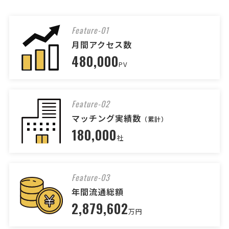
予算上限なし
東京都
総額予算
依頼地域
[相談の種類] 法務トラブル 訴訟 [事業の場合選択] サービス業 [対応ス
Feature-01
ピード] 緊急 [相談内容] ランサーズでM&A仲介を頼まれた先にBATO
月間アクセス数
NZのアカウントを貸してしまい、その後、連絡もなく、契約成立した
480,000
かどうかもわからないまま、ランサーズ(サイト側 …
PV
【顧問弁護士】への相談・問合せ
弁護士 > 弁護士
Feature-02
相談して決めたい
マッチング実績数
東京都
総額予算
依頼地域
（累計）
180,000
[相談の種類] 法律相談 契約書・書類作成 その他 [事業の場合選択] サ
社
ービス業 [対応スピード] 緊急 [相談内容] 起業して一年、新たな事業進
出における法律的な相談をしたく、顧問弁護士を探しております。既
に進行しているアプリ制作において、契約書 …
Feature-03
年間流通総額
弁護士への相談・問合せ
2,879,602
弁護士 > 弁護士
万円
予算上限なし
大阪府
総額予算
依頼地域