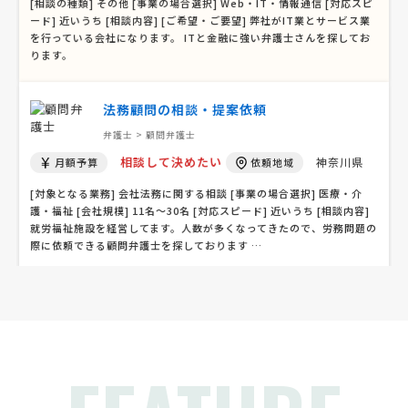
[相談の種類] その他 [事業の場合選択] Web・IT・情報通信 [対応スピ
ード] 近いうち [相談内容] [ご希望・ご要望] 弊社がIT業とサービス業
を行っている会社になります。 ITと金融に強い弁護士さんを探してお
ります。
法務顧問の相談・提案依頼
弁護士 > 顧問弁護士
相談して決めたい
神奈川県
月額予算
依頼地域
[対象となる業務] 会社法務に関する相談 [事業の場合選択] 医療・介
護・福祉 [会社規模] 11名〜30名 [対応スピード] 近いうち [相談内容]
就労福祉施設を経営してます。人数が多くなってきたので、労務問題の
際に依頼できる顧問弁護士を探しております …
弁護士への相談・問合せ
弁護士 > 弁護士
予算上限なし
東京都
総額予算
依頼地域