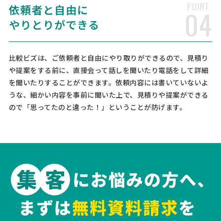
POINT
依頼者と自由に
04
顧問弁護士の見積もり依頼
やりとりができる
弁護士 > 顧問弁護士
相談して決めたい
群馬県
総額予算
依頼地域
[相談内容] 法人会社を設立したので、顧問契約希望。企業法務強化の
比較ビズは、ご依頼者と自由にやり取りができるので、見積り
ご実績のある方＆システム受発注に明るく、今後整える法務体制にご
や提案をする前に、直接会って話しを聞いたり電話をして詳細
指導を頂ける方を希望します。契約開始は5月から希望しており、弁護
を聞いたりすることができます。依頼内容には書いていないよ
士歴15年以上程の実績で、誠実な男性弁護士を希望し …
うな、細かい内容を事前に聞いた上で、見積りや提案ができる
ので「思ってたのと違った！」ということが防げます。
【1億円超】契約解除の損害賠償訴訟相談
弁護士 > 弁護士
予算上限なし
大阪府
総額予算
依頼地域
[相談の種類] 訴訟 企業再生・倒産 債権回収 [事業の場合選択] Web・I
T・情報通信 [対応スピード] 緊急 [相談内容] 現在、企業間契約の解除
に伴う損害賠償請求について、本人訴訟にて一定の対応を進めてきま
した。 契約書・入金実績・解除経緯・メール …
弁護士への相談・問合せ