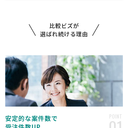
[相談の種類] その他 [事業の場合選択] Web・IT・情報通信 [対応スピ
ード] 近いうち [相談内容] [ご希望・ご要望] 弊社がIT業とサービス業
を行っている会社になります。 ITと金融に強い弁護士さんを探してお
ります。
比較ビズが
選ばれ続ける理由
法務顧問の相談・提案依頼
弁護士 > 顧問弁護士
相談して決めたい
神奈川県
月額予算
依頼地域
[対象となる業務] 会社法務に関する相談 [事業の場合選択] 医療・介
護・福祉 [会社規模] 11名〜30名 [対応スピード] 近いうち [相談内容]
就労福祉施設を経営してます。人数が多くなってきたので、労務問題の
際に依頼できる顧問弁護士を探しております …
弁護士への相談・問合せ
弁護士 > 弁護士
POINT
安定的な案件数で
予算上限なし
東京都
総額予算
依頼地域
01
受注件数UP
[相談の種類] 法務トラブル 訴訟 [事業の場合選択] Web・IT・情報通