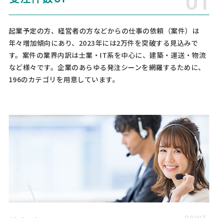
信 [対応スピード] 緊急 [相談内容] 現在顧問弁護士がいますがセカンド
オピニオン的な位置づけでアドバイス頂きたいです。 直近の相談内容
としては請負契約上のトラブルについてです。 …
起業予定の方、経営者の方などからの仕事の依頼（案件）は
年々増加傾向にあり、2023年には2万件を突破する見込みで
弁護士への相談・問合せ
す。案件の業界内訳は士業・IT系を中心に、建築・運送・物流
など様々です。企業のあらゆる発注シーンを網羅するために、
弁護士 > 弁護士
196のカテゴリを用意しています。
予算上限なし
愛知県
総額予算
依頼地域
[相談の種類] 法律相談 [事業の場合選択] 建設業 [対応スピード] 近いう
ち [相談内容] 顧問弁護士の変更 [ご希望・ご要望]
法務顧問の相談・提案依頼
弁護士 > 顧問弁護士
予算上限なし
東京都
総額予算
依頼地域
[対象となる業務] その他 [事業の場合選択] 金融業 [会社規模] 500名以
上 [対応スピード] [相談内容] ・人事労務に強い弁護士との顧問契約を
検討しています。 ・内容は「個別労務案件相談」「懲戒事案の相談」
「懲戒委員会への参加（構成員として）」 …