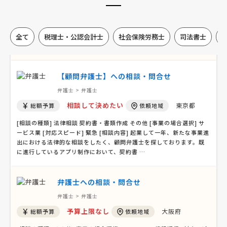
予算上限なし
東京都
総額予算
依頼地域
[相談の種類] 法務トラブル 訴訟 [事業の場合選択] サービス業 [対応ス
全て
税理士・公認会計士
社会保険労務士
司法書士
ピード] 緊急 [相談内容] ランサーズでM&A仲介を頼まれた先にBATO
NZのアカウントを貸してしまい、その後、連絡もなく、契約成立した
かどうかもわからないまま、ランサーズ(サイト側 …
【顧問弁護士】への相談・問合せ
弁護士 > 弁護士
相談して決めたい
東京都
総額予算
依頼地域
[相談の種類] 法律相談 契約書・書類作成 その他 [事業の場合選択] サ
ービス業 [対応スピード] 緊急 [相談内容] 起業して一年、新たな事業進
出における法律的な相談をしたく、顧問弁護士を探しております。既
に進行しているアプリ制作において、契約書 …
弁護士への相談・問合せ
弁護士 > 弁護士
予算上限なし
大阪府
総額予算
依頼地域