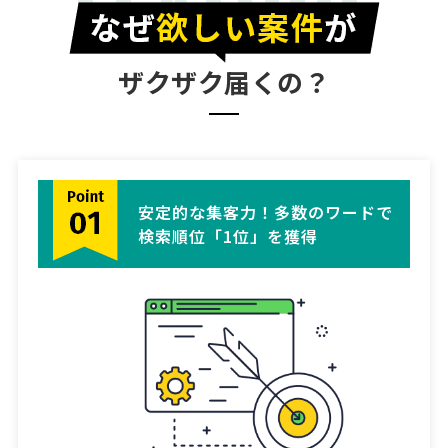
FEATURE
[相談の種類] 法務トラブル 訴訟 [事業の場合選択] Web・IT・情報通
信 [対応スピード] 緊急 [相談内容] 現在顧問弁護士がいますがセカンド
オピニオン的な位置づけでアドバイス頂きたいです。 直近の相談内容
としては請負契約上のトラブルについてです。 …
ザクザク届くの？
安定的な集客力！多数のワードで
検索順位「1位」を獲得