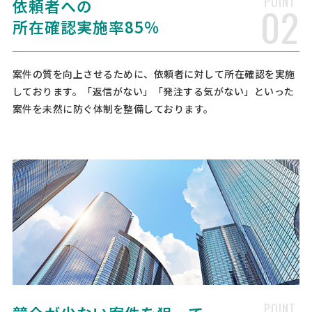
POINT
依頼者への
02
所在確認実施率85%
【ITに強い弁護士と顧問契約を結びたい】法
務顧問の相談・提案依頼
弁護士 > 顧問弁護士
案件の質を向上させるために、依頼者に対して所在確認を実施
予算上限なし
東京都
総額予算
依頼地域
しております。「返信がない」「発注する気がない」といった
案件を未然に防ぐ体制を整備しております。
[対象となる業務] 会社法務に関する相談 社内各種規定の作成及び変更
その他 [事業の場合選択] Web・IT・情報通信 [会社規模] 101名〜500
名 [対応スピード] 近いうち [相談内容] 現在２名の顧問弁護士がいる
が、加えてITに強い弁護士と顧問契約を結び …
【緊急】訴訟の相談・提案依頼
弁護士 > 訴訟
50万円まで
東京都
総額予算
依頼地域
[相談の種類] 民事訴訟 刑事訴訟 [対応スピード] 緊急 [事業の場合選択]
サービス業 [相談内容] 未払金1件最大200万円を含む、20-30万円程度
の小口 またこちらの件を通して、弊社の理解と業務、条件などが合い
そうであれば今後宜しければ、顧問にもなっ …
POINT