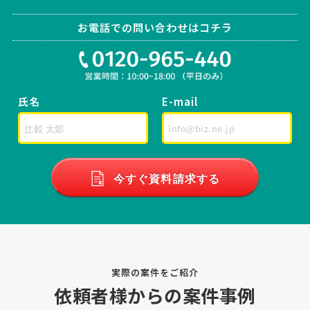
弁護士 > 弁護士
お電話での問い合わせはコチラ
相談して決めたい
東京都
総額予算
依頼地域
[相談の種類] 法律相談 契約書・書類作成 [事業の場合選択] Web・I
T・情報通信 [対応スピード] 緊急 [相談内容] システム開発において委
託先から提示された契約書のリーガルチェック及び対応方法の指導 [ご
希望・ご要望]
氏名
E-mail
法務顧問の相談・提案依頼
弁護士 > 顧問弁護士
予算上限なし
今すぐ資料請求する
東京都
総額予算
依頼地域
[対象となる業務] 会社法務に関する相談 訴訟・裁判対応 [事業の場合
選択] Web・IT・情報通信 [会社規模] 0名（代表・事業主のみ） [対応
スピード] 緊急 [相談内容] システム開発案件について、ご相談がござ
います。 [ご希望・ご要望]
実際の案件をご紹介
【緊急】弁護士への相談・問合せ
依頼者様からの案件事例
弁護士 > 弁護士