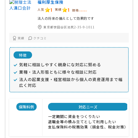
福利厚生保険
1
1
人気
実績
価格
-----
法人の将来の備えとして効果的です
東京都世田谷区池尻2-35-9-1011
実績
クチコミ
特徴
気軽に相談しやすく親身にな対応に努める
業種・法人形態ともに様々な相談に対応
法人の起業支援・経営相談から個人の資産運用まで幅
広く対応
保険料例
対応ニーズ
一定期間に資金をつくりたい
退職金等の積み立てとして利用したい
支払保険料の税務効果（損金性、税金対策）