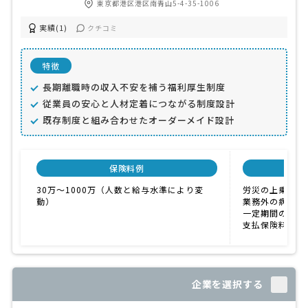
東京都港区港区南青山5-4-35-1006
実績(1)
クチコミ
特徴
長期離職時の収入不安を補う福利厚生制度
従業員の安心と人材定着につながる制度設計
既存制度と組み合わせたオーダーメイド設計
保険料例
30万〜1000万（人数と給与水準により変
労災の上乗せ
動）
業務外の病気・
一定期間の保障
支払保険料の税
企業を選択する