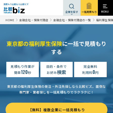
見積もり比較なら比較ビズ
MENU
一括見積もり
企業を探す
HOME
金融会社・保険代理店
金融会社・保険代理店の一覧
福利厚生保
東京都の福利厚生保険
に一括で見積もり
する
見積もり作業が
目的・条件で
完全無料
120
検索
0
簡単
秒
お好み
利用料
円
東京都の福利厚生保険の発注・外注先探しなら比較ビズ。
面倒な
専門家・業者探しを一括見積もりでラクラクに！
【無料】複数企業に一括見積もり