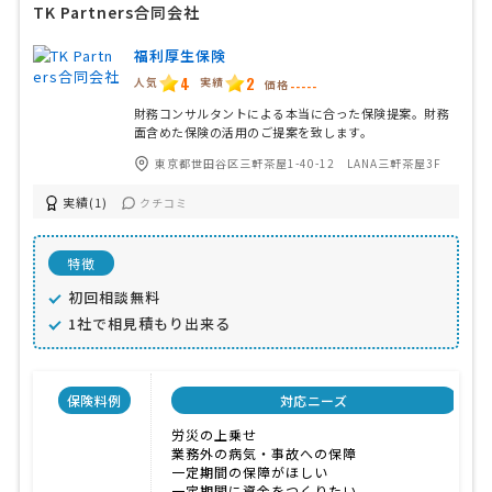
TK Partners合同会社
福利厚生保険
4
2
人気
実績
価格
-----
財務コンサルタントによる本当に合った保険提案。財務
面含めた保険の活用のご提案を致します。
東京都世田谷区三軒茶屋1-40-12 LANA三軒茶屋3F
実績(1)
クチコミ
特徴
初回相談無料
1社で相見積もり出来る
保険料例
対応ニーズ
労災の上乗せ
業務外の病気・事故への保障
一定期間の保障がほしい
一定期間に資金をつくりたい