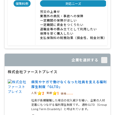
保険料例
対応ニーズ
労災の上乗せ
業務外の病気・事故への保障
一定期間の保障がほしい
一定期間に資金をつくりたい
退職金等の積み立てとして利用したい
保障を安く購入したい
支払保険料の税務効果（損金性、税金対策）
企業を選択する
株式会社ファーストプレイス
病気やケガで働けなくなった社員を支える福利
厚生制度「GLTD」
2
1
人気
実績
価格
-----
社員が長期離職した場合の収入減少を補い、企業の人材
定着にもつながる福利厚生制度です。 通称GLTD（Group
Long Term Disability）と呼ばれています。