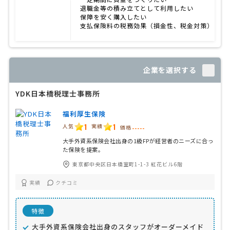
退職金等の積み立てとして利用したい
保障を安く購入したい
支払保険料の税務効果（損金性、税金対策）
企業を選択する
YDK日本橋税理士事務所
福利厚生保険
1
1
人気
実績
価格
-----
大手外資系保険会社出身の1級FPが経営者のニーズに合っ
た保険を提案。
東京都中央区日本橋室町1-1-3 紅花ビル6階
実績
クチコミ
特徴
大手外資系保険会社出身のスタッフがオーダーメイド