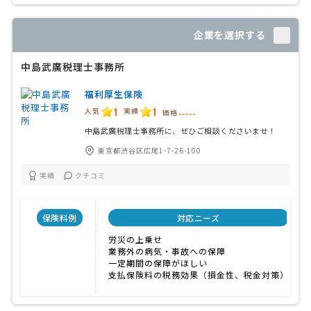
企業を選択する
中島武廣税理士事務所
福利厚生保険
1
1
人気
実績
価格
-----
中島武廣税理士事務所に、ぜひご相談くださいませ！
東京都渋谷区広尾1-7-26-100
実績
クチコミ
保険料例
対応ニーズ
労災の上乗せ
業務外の病気・事故への保障
一定期間の保障がほしい
支払保険料の税務効果（損金性、税金対策）