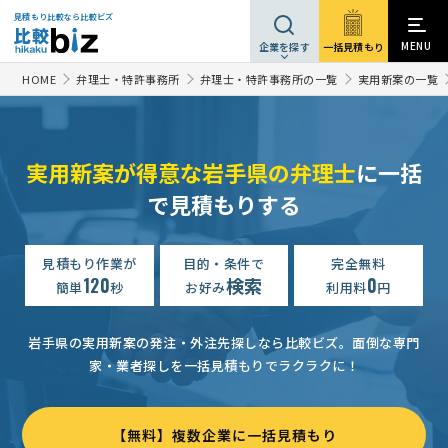
見積もり比較なら比較ビズ
MENU
一括見積もり
企業を探す
HOME
弁理士・特許事務所
弁理士・特許事務所の一覧
実用新案の一覧
実用新案が得意な岩手県の弁理士
に一括
で見積もりする
見積もり作業が
目的・条件で
完全無料
120
検索
0
簡単
秒
お好み
利用料
円
岩手県の実用新案の発注・外注先探しなら比較ビズ。
面倒な専門
家・業者探しを一括見積もりでラクラクに！
【無料】複数企業に一括見積もり