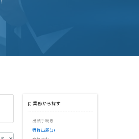
！
業務から探す
出願手続き
特許出願(1)