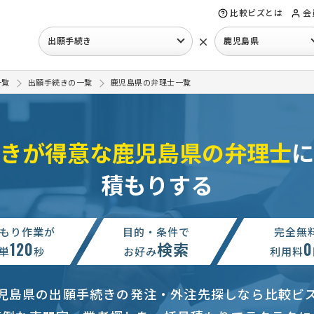
比較ビズとは
会
×
出願手続き
鹿児島県
一覧
出願手続きの一覧
鹿児島県の弁理士一覧
きが得意な鹿児島県の弁理士
に
積もりする
もり作業が
目的・条件で
完全無
120
検索
0
単
秒
お好み
利用料
児島県の出願手続きの発注・外注先探しなら比較ビ