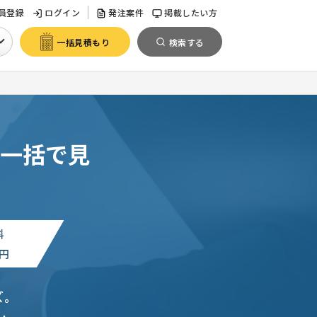
員登録
ログイン
発注案件
掲載したい方
一括見積もり
検索する
一括で見
料
円
ズ。