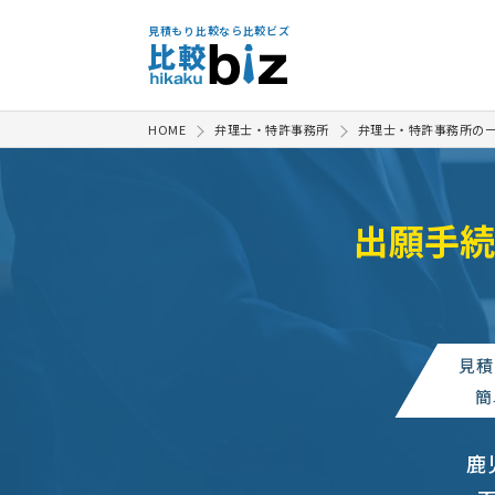
見積もり比較なら比較ビズ
HOME
弁理士・特許事務所
弁理士・特許事務所の
出願手続
見積
簡
鹿