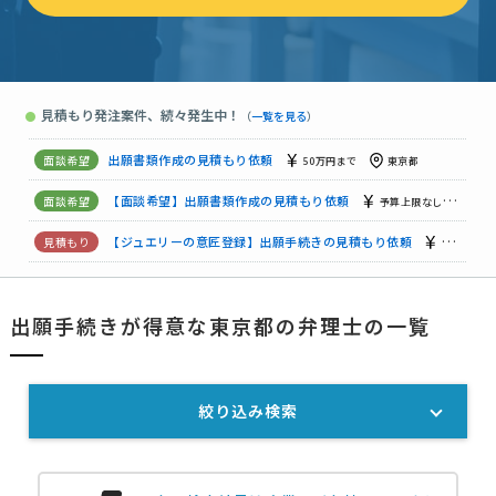
【ジュエリーの意匠登録】出願手続きの見積もり依頼
15万円ま
出願書類作成の見積もり依頼
予算上限なし
東京都
見積もり発注案件、続々発生中！
●
（
一覧を見る
）
出願書類作成の見積もり依頼
予算上限なし
東京都
商標出願書類作成の見積もり依頼
予算上限なし
東京都
出願書類作成の見積もり依頼
50万円まで
東京都
【面談希望】出願書類作成の見積もり依頼
予算上限なし
東京
【ジュエリーの意匠登録】出願手続きの見積もり依頼
15万円ま
出願手続きが得意な東京都の弁理士の一覧
出願書類作成の見積もり依頼
予算上限なし
東京都
出願書類作成の見積もり依頼
予算上限なし
東京都
絞り込み検索