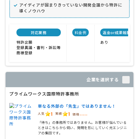
アイディアが固まりきっていない開発会議から特許に
導くノウハウ
対応業務
料金例
返金or成果報酬制度
特許出願
あり
登録異議・審判・訴訟等
商標登録
企業を選択する
プライムワークス国際特許事務所
単なる外部の「先生」ではありません！
1
1
人気
実績
価格
-----
「待ち」の事務所ではありません。お客様が悩んでいる
ときはこちらから伺い、発明を形にしていく元エンジニ
アの集団です。