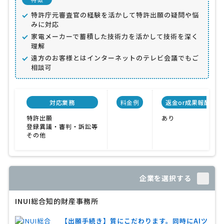
特許庁元審査官の経験を活かして特許出願の疑問や悩
みに対応
家電メーカーで蓄積した技術力を活かして技術を深く
理解
遠方のお客様とはインターネットのテレビ会議でもご
相談可
対応業務
料金例
返金or成果報酬制度
特許出願
あり
登録異議・審判・訴訟等
その他
企業を選択する
INUI総合知的財産事務所
【出願手続き】質にこだわります。同時にAIツ