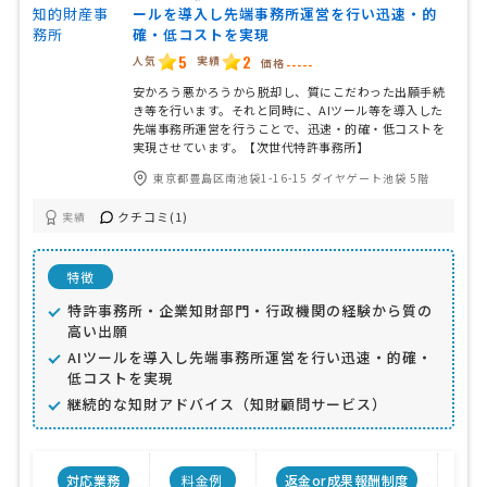
ールを導入し先端事務所運営を行い迅速・的
確・低コストを実現
5
2
人気
実績
価格
-----
安かろう悪かろうから脱却し、質にこだわった出願手続
き等を行います。それと同時に、AIツール等を導入した
先端事務所運営を行うことで、迅速・的確・低コストを
実現させています。【次世代特許事務所】
東京都豊島区南池袋1-16-15 ダイヤゲート池袋 5階
クチコミ(1)
実績
特徴
特許事務所・企業知財部門・行政機関の経験から質の
高い出願
AIツールを導入し先端事務所運営を行い迅速・的確・
低コストを実現
継続的な知財アドバイス（知財顧問サービス）
対応業務
料金例
返金or成果報酬制度
事