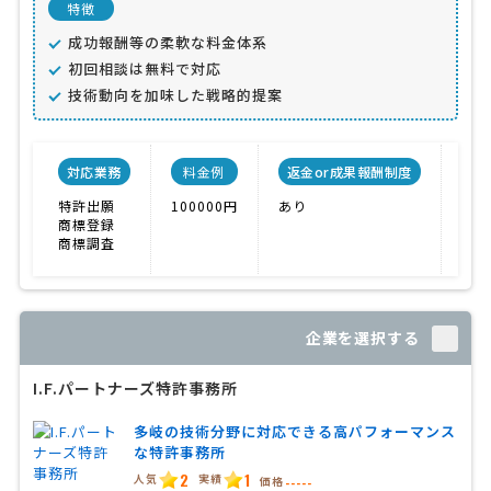
特徴
成功報酬等の柔軟な料金体系
初回相談は無料で対応
技術動向を加味した戦略的提案
対応業務
料金例
返金or成果報酬制度
事
特許出願
100000円
あり
ベテ
商標登録
対応
商標調査
価格
企業を選択する
I.F.パートナーズ特許事務所
多岐の技術分野に対応できる高パフォーマンス
な特許事務所
2
1
人気
実績
価格
-----