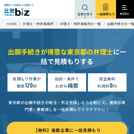
見積もり比較なら比較ビズ
MENU
一括見積もり
企業を探す
HOME
弁理士・特許事務所
弁理士・特許事務所の一覧
出願手続きの一
出願手続きが得意な東京都の弁理士
に一
括で見積もりする
見積もり作業が
目的・条件で
完全無料
120
検索
0
簡単
秒
お好み
利用料
円
東京都の出願手続きの発注・外注先探しなら比較ビズ。
面倒な専
門家・業者探しを一括見積もりでラクラクに！
商標出願書類作成の見積もり依頼
予算上限なし
東京都
出願書類作成の見積もり依頼
50万円まで
東京都
【無料】複数企業に一括見積もり
【面談希望】出願書類作成の見積もり依頼
予算上限なし
東京