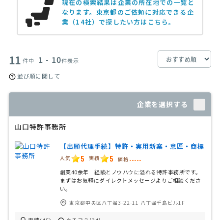
現在の検索結果は企業の所在地での一覧と
なります。
東京都のご依頼に対応できる企
業（14社）で探したい方はこちら。
11
1 - 10
件中
件表示
並び順に関して
企業を選択する
山口特許事務所
【出願代理手続】特許・実用新案・意匠・商標
5
5
人気
実績
価格
-----
創業40余年 経験とノウハウに溢れる特許事務所です。
まずはお気軽にダイレクトメッセージよりご相談くださ
い。
東京都中央区八丁堀3-22-11 八丁堀千島ビル1F