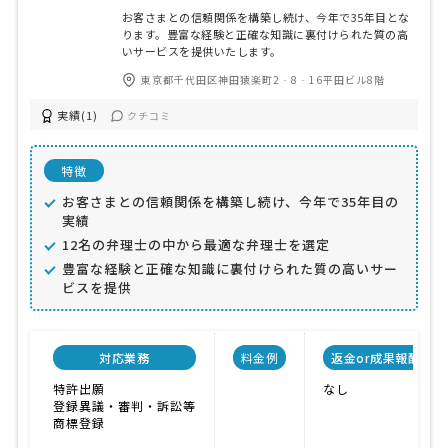
お客さまとの信頼関係を構築し続け、今年で35年目とな
ります。豊富な経験と正確な知識に裏付けられた質の高
いサービスを提供いたします。
東京都千代田区神田猿楽町2‐8‐16平田ビル8階
実績(1)
クチコミ
特徴
お客さまとの信頼関係を構築し続け、今年で35年目の
実績
12名の弁理士の中から最適な弁理士を選定
豊富な経験と正確な知識に裏付けられた質の高いサー
ビスを提供
対応業務
料金例
返金or成果報酬制度
特許出願
なし
登録異議・審判・訴訟等
商標登録