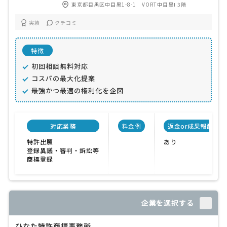
東京都目黒区中目黒1-8-1 VORT中目黒Ⅰ 3階
実績
クチコミ
特徴
初回相談無料対応
コスパの最大化提案
最強かつ最適の権利化を企図
対応業務
料金例
返金or成果報酬制度
特許出願
あり
登録異議・審判・訴訟等
商標登録
企業を選択する
ひなた特許商標事務所