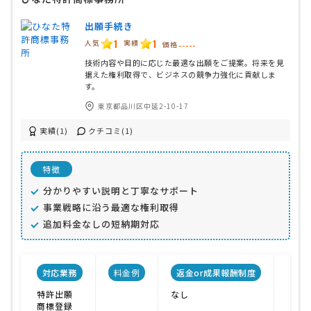
出願手続き
1
1
人気
実績
価格
-----
技術内容や目的に応じた最適な出願をご提案。将来を見
据えた権利取得で、ビジネスの競争力強化に貢献しま
す。
東京都品川区中延2-10-17
実績(1)
クチコミ(1)
特徴
分かりやすい説明と丁寧なサポート
事業戦略に沿う最適な権利取得
追加料金なしの短納期対応
対応業務
料金例
返金or成果報酬制度
事務
特許出願
なし
こま
商標登録
対応