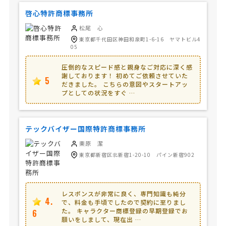
啓心特許商標事務所
松尾 心
東京都千代田区神田和泉町1-6-16 ヤマトビル4
05
圧倒的なスピード感と親身なご対応に深く感
謝しております！ 初めてご依頼させていた
5
だきました。 こちらの意図やスタートアッ
プとしての状況をすぐ …
テックバイザー国際特許商標事務所
栗原 潔
東京都新宿区北新宿1-20-10 パイン新宿902
レスポンスが非常に良く、専門知識も純分
4.
で、料金も手頃でしたので契約に至りまし
た。 キャラクター商標登録の早期登録でお
6
願いをしまして、現在出 …