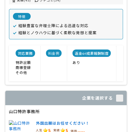
実績(45)
クチコミ(34)
特徴
経験豊富な弁理士陣による迅速な対応
経験とノウハウに基づく柔軟な発想と提案
対応業務
料金例
返金or成果報酬制度
事
特許出願
あり
対応
商標登録
実績
その他
ノウ
企業を選択する
山口特許事務所
外国出願はお任せください！
5
5
人気
実績
価格
-----