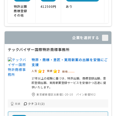
特許出願
412500円
あり
融通
商標登録
アイ
その他
ノウ
企業を選択する
テックバイザー国際特許商標事務所
特許・商標・意匠・実用新案の出願を安価にご
支援
2
2
人気
実績
価格
-----
17年以上の経験に基づき、特許出願、商標登録出願、意
匠登録出願、実用新案登録サービスを安価かつ迅速に提
供いたします。
東京都新宿区北新宿1-20-10 パイン新宿902
クチコミ(2)
実績