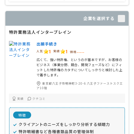
企業を選択する
特許業務法人インターブレイン
出願手続き
1
1
人気
実績
価格
-----
広くて、強い特許権、というのが基本ですが、お客様の
ビジネス（事業分野、競合、開発フェーズなど）にフィ
ットした特許権のカタチについてしっかりと検討した上
で着手します。
東京都八王子市明神町3-20-6 八王子ファーストスクエ
ア10階
実績
クチコミ
特徴
クライアントのニーズをしっかり分析する傾聴力
特許明細書など各種書類品質の管理体制