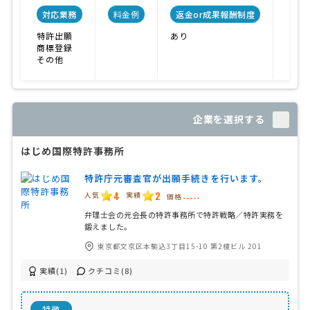
対応業務
料金例
返金or成果報酬制度
事
特許出願
あり
ベテ
商標登録
対応
その他
実績
企業を選択する
はじめ国際特許事務所
特許庁元審査官が出願手続きを行います。
4
2
人気
実績
価格
-----
弁理士会の元会長の特許事務所で特許戦略／特許実務を
鍛えました。
東京都文京区本駒込3丁目15-10 第2榎ビル 201
実績(1)
クチコミ(8)
特徴