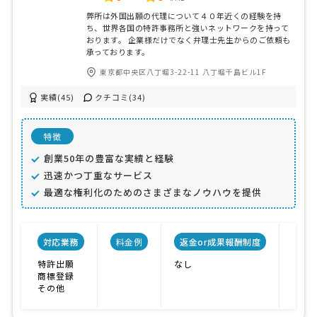
弊所は外国出願の代理について４０年近くの経験を持
ち、世界各国の特許事務所と強いネットワークを持って
おります。 企業様だけでなく弁理士先生からのご依頼も
承っております。
東京都中央区八丁堀3-22-11 八丁堀千島ビル1F
実績(45)
クチコミ(34)
特徴
創業50年の豊富な実績と経験
迅速かつ丁重なサービス
最適な権利化のためのさまざまなノウハウを提供
対応業務
料金例
返金or成果報酬制度
事
特許出願
なし
対応
商標登録
実績
その他
ノウ