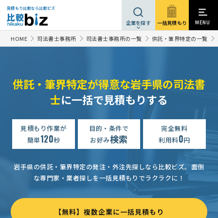
見積もり比較なら比較ビズ
MENU
一括見積もり
企業を探す
HOME
司法書士事務所
司法書士事務所の一覧
供託・筆界特定の一覧
供託・筆界特定が得意な岩手県の司法書
士
に一括で見積もりする
見積もり作業が
目的・条件で
完全無料
120
検索
0
簡単
秒
お好み
利用料
円
岩手県の供託・筆界特定の発注・外注先探しなら比較ビズ。
面倒
な専門家・業者探しを一括見積もりでラクラクに！
【無料】複数企業に一括見積もり