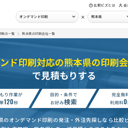
比較ビズとは
会
×
オンデマンド印刷
熊本県
印刷の一覧
熊本県の印刷会社一覧
ンド印刷対応の熊本県の印刷会
で見積もりする
もり作業が
目的・条件で
完全無
120
検索
0
単
秒
お好み
利用料
県のオンデマンド印刷の発注・外注先探しなら比較