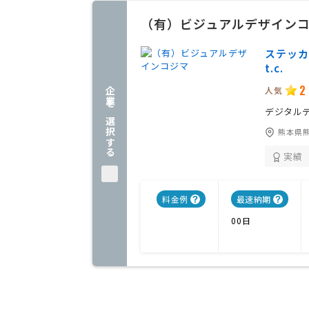
（有）ビジュアルデザイン
ステッカ
t.c.
2
人気
企業を選択する
デジタル
熊本県
実績
料金例
最速納期
00日