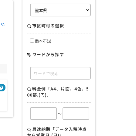
e.
市区町村の選択
熊本市(2)
ワードから探す
得意業界
料金例「A4、片面、4色、5
00部.(円)」
全般
～
最速納期「データ入稿時点
から営業日.(日)」