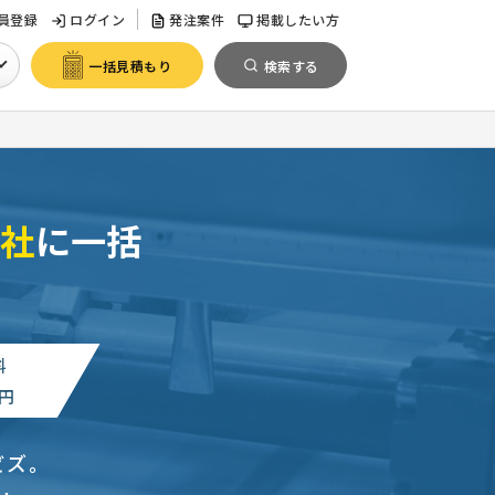
員登録
ログイン
発注案件
掲載したい方
一括見積もり
検索する
社
に一括
料
円
ビズ。