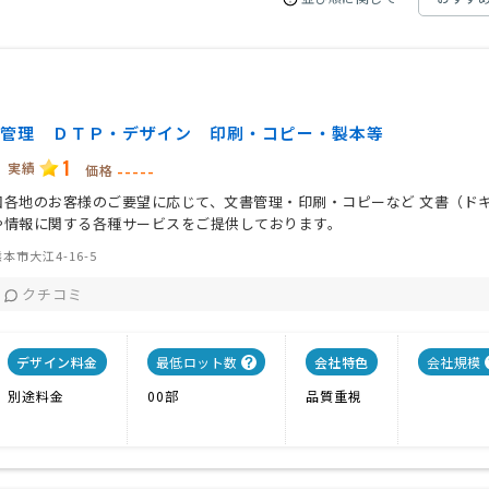
管理 ＤＴＰ・デザイン 印刷・コピー・製本等
1
実績
-----
価格
国各地のお客様のご要望に応じて、文書管理・印刷・コピーなど 文書（ド
や情報に関する各種サービスをご提供しております。
本市大江4-16-5
クチコミ
デザイン料金
最低ロット数
会社特色
会社規模
別途料金
00部
品質重視