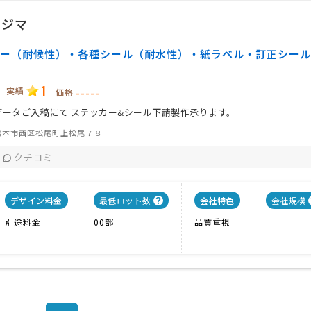
コジマ
ー（耐候性）・各種シール（耐水性）・紙ラベル・訂正シール 
1
実績
-----
価格
データご入稿にて ステッカー&シール下請製作承ります。
熊本市西区松尾町上松尾７８
クチコミ
デザイン料金
最低ロット数
会社特色
会社規模
別途料金
00部
品質重視