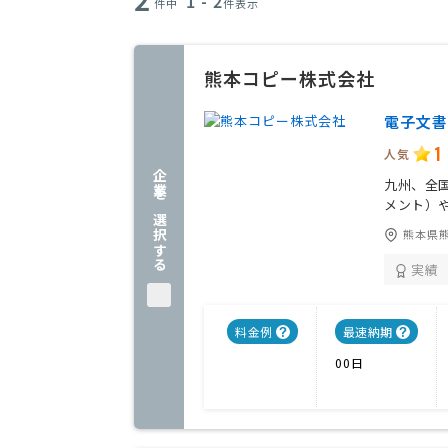
1 - 2
件中
件表示
熊本コピー株式会社
電子文書
1
人気
企業を選択する
九州、全
メント）
熊本県熊
実績
料金例
最速納期
00日