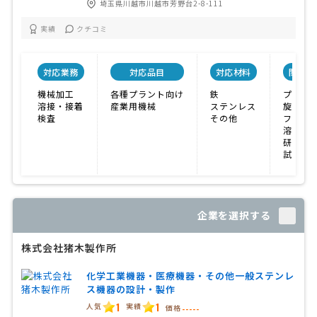
埼玉県川越市川越市芳野台2-8-111
実績
クチコミ
対応業務
対応品目
対応材料
関連保
機械加工
各種プラント向け
鉄
プレス
溶接・接着
産業用機械
ステンレス
旋盤
検査
その他
フライ
溶接機
研磨機
試験機
企業を選択する
株式会社猪木製作所
化学工業機器・医療機器・その他一般ステンレ
ス機器の設計・製作
1
1
人気
実績
価格
-----