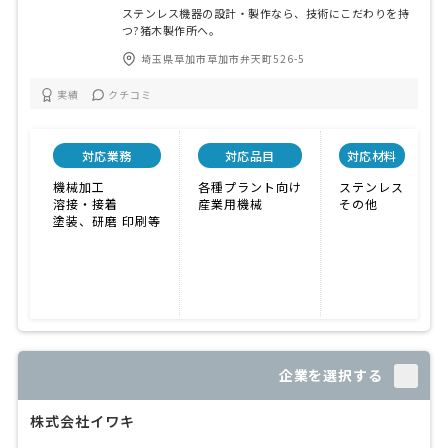
ステンレス機器の設計・製作なら、技術にこだわりを持
つ?猪木製作所へ。
埼玉県草加市草加市弁天町526-5
実績
クチコミ
対応業務
対応品目
対応材料
機械加工
各種プラント向け
ステンレス
溶接・接着
産業用機械
その他
塗装、研磨 印刷等
企業を選択する
株式会社イワキ