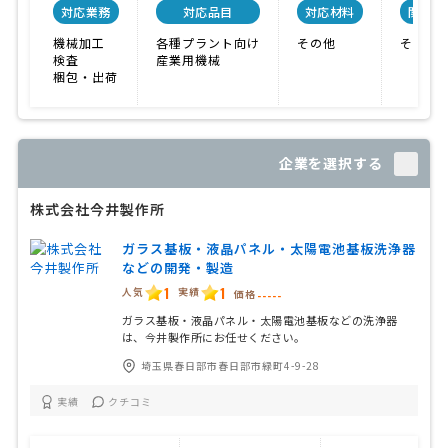
対応業務
対応品目
対応材料
関連保
機械加工
各種プラント向け
その他
その他
検査
産業用機械
梱包・出荷
企業を選択する
株式会社今井製作所
ガラス基板・液晶パネル・太陽電池基板洗浄器
などの開発・製造
1
1
人気
実績
価格
-----
ガラス基板・液晶パネル・太陽電池基板などの洗浄器
は、今井製作所にお任せください。
埼玉県春日部市春日部市緑町4-9-28
実績
クチコミ