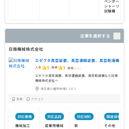
ベンダー
シャーリング
試験機
企業を選択する
日南機械株式会社
エゼクタ真空装置、真空濃縮装置、真空乾燥機
1
1
人気
実績
価格
-----
エゼクタ真空装置、真空濃縮装置、真空乾燥機なら日南
機械株式会社へ
埼玉県川越市的場1-14-1
実績
クチコミ
対応業務
対応品目
対応材料
関連保有設備
機械加工
産業用機械
鉄
その他