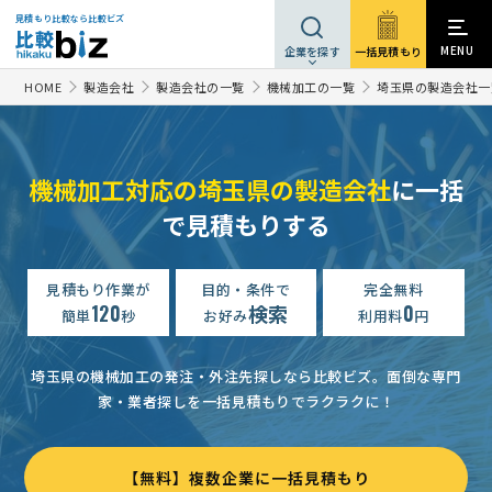
見積もり比較なら比較ビズ
MENU
一括見積もり
企業を探す
HOME
製造会社
製造会社の一覧
機械加工の一覧
埼玉県の製造会社一
機械加工対応の埼玉県の製造会社
に一括
で見積もりする
見積もり作業が
目的・条件で
完全無料
120
検索
0
簡単
秒
お好み
利用料
円
埼玉県の機械加工の発注・外注先探しなら比較ビズ。
面倒な専門
家・業者探しを一括見積もりでラクラクに！
【無料】複数企業に一括見積もり