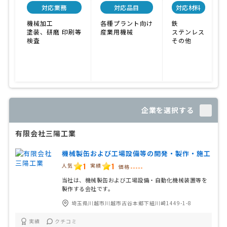
対応業務
対応品目
対応材料
機械加工
各種プラント向け
鉄
塗装、研磨 印刷等
産業用機械
ステンレス
検査
その他
企業を選択する
有限会社三陽工業
機械製缶および工場設備等の開発・製作・施工
1
1
人気
実績
価格
-----
当社は、機械製缶および工場設備・自動化機械装置等を
製作する会社です。
埼玉県川越市川越市古谷本郷下組川崎1449-1-8
実績
クチコミ