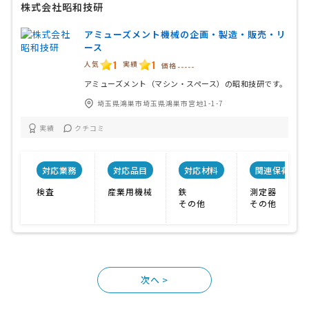
株式会社昭和技研
アミューズメント機械の企画・製造・販売・リ
ース
1
1
人気
実績
価格
-----
アミューズメント（マシン・スペース）の昭和技研です。
埼玉県鴻巣市埼玉県鴻巣市宮地1-1-7
実績
クチコミ
対応業務
対応品目
対応材料
関連保有設備
検査
産業用機械
鉄
測定器
その他
その他
>