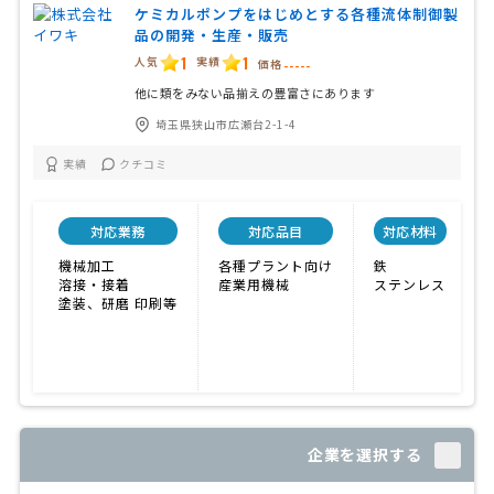
ケミカルポンプをはじめとする各種流体制御製
品の開発・生産・販売
1
1
人気
実績
価格
-----
他に類をみない品揃えの豊富さにあります
埼玉県狭山市広瀬台2-1-4
実績
クチコミ
対応業務
対応品目
対応材料
機械加工
各種プラント向け
鉄
溶接・接着
産業用機械
ステンレス
塗装、研磨 印刷等
企業を選択する