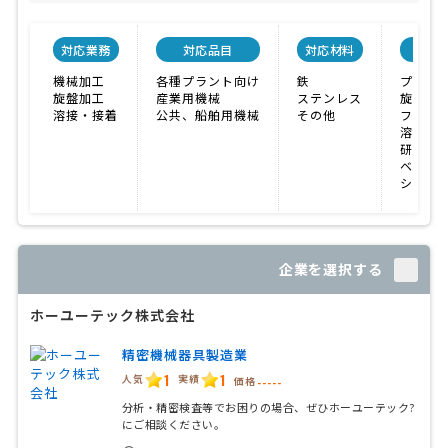
対応業務
対応品目
対応材料
関連
機械加工
各種プラント向け
鉄
プレス
旋盤加工
産業用機械
ステンレス
旋盤
溶接・接着
公共、船舶用機械
その他
フライ
溶接機
研磨機
ベンダ
シャー
企業を選択する
ホーユーテック株式会社
精密機械器具製造業
1
1
人気
実績
価格
-----
分析・精密検査等でお困りの場合、ぜひホーユーテック?
にご相談ください。