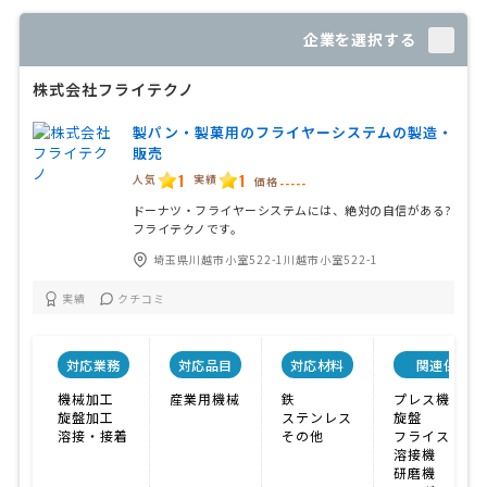
企業を選択する
株式会社フライテクノ
製パン・製菓用のフライヤーシステムの製造・
販売
1
1
人気
実績
価格
-----
ドーナツ・フライヤーシステムには、絶対の自信がある?
フライテクノです。
埼玉県川越市小室522-1川越市小室522-1
実績
クチコミ
対応業務
対応品目
対応材料
関連保有設
機械加工
産業用機械
鉄
プレス機
旋盤加工
ステンレス
旋盤
溶接・接着
その他
フライス盤
溶接機
研磨機