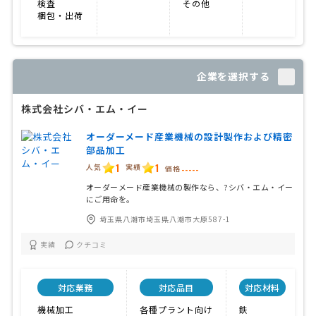
検査
その他
梱包・出荷
企業を選択する
株式会社シバ・エム・イー
オーダーメード産業機械の設計製作および精密
部品加工
1
1
人気
実績
価格
-----
オーダーメード産業機械の製作なら、?シバ・エム・イー
にご用命を。
埼玉県八潮市埼玉県八潮市大原587-1
実績
クチコミ
対応業務
対応品目
対応材料
機械加工
各種プラント向け
鉄