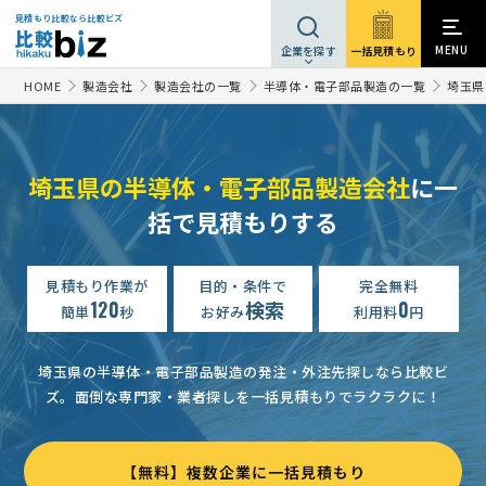
見積もり比較なら比較ビズ
MENU
一括見積もり
企業を探す
HOME
製造会社
製造会社の一覧
半導体・電子部品製造の一覧
埼玉県
埼玉県の半導体・電子部品製造会社
に一
括で見積もりする
見積もり作業が
目的・条件で
完全無料
120
検索
0
簡単
秒
お好み
利用料
円
埼玉県の半導体・電子部品製造の発注・外注先探しなら比較ビ
ズ。
面倒な専門家・業者探しを一括見積もりでラクラクに！
【無料】複数企業に一括見積もり