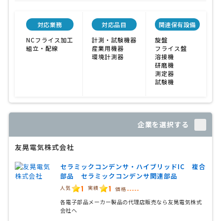
対応業務
対応品目
関連保有設備
NCフライス加工
計測・試験機器
旋盤
組立・配線
産業用機器
フライス盤
環境計測器
溶接機
研磨機
測定器
試験機
企業を選択する
友晃電気株式会社
セラミックコンデンサ・ハイブリッドIC 複合
部品 セラミックコンデンサ関連部品
1
1
人気
実績
価格
-----
各電子部品メーカー製品の代理店販売なら友晃電気株式
会社へ