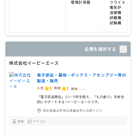
環境計測器
フライス盤
電気炉
溶接機
研磨機
試験機
企業を選択する
株式会社イーピーエース
電子部品・基板・ボックス・アセンブリー等の
製造・販売
1
1
人気
実績
価格
-----
「電子部品商社」という枠を超え、「もの創り」を総合
的にサポートする?イーピーエースです。
埼玉県越谷市埼玉県越谷市七左町3-171
実績
クチコミ