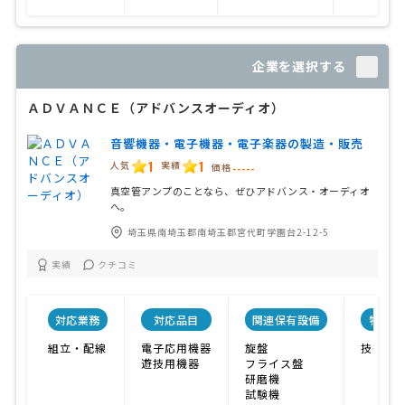
企業を選択する
ＡＤＶＡＮＣＥ（アドバンスオーディオ）
音響機器・電子機器・電子楽器の製造・販売
1
1
人気
実績
価格
-----
真空管アンプのことなら、ぜひアドバンス・オーディオ
へ。
埼玉県南埼玉郡南埼玉郡宮代町学園台2-12-5
実績
クチコミ
対応業務
対応品目
関連保有設備
特色
組立・配線
電子応用機器
旋盤
技術力
遊技用機器
フライス盤
研磨機
試験機