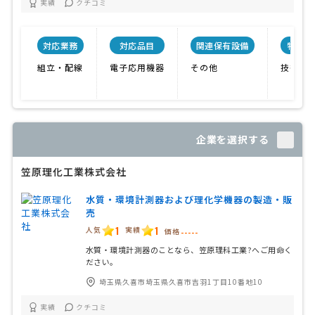
実績
クチコミ
対応業務
対応品目
関連保有設備
特色
組立・配線
電子応用機器
その他
技術力
企業を選択する
笠原理化工業株式会社
水質・環境計測器および理化学機器の製造・販
売
1
1
人気
実績
価格
-----
水質・環境計測器のことなら、笠原理科工業?へご用命く
ださい。
埼玉県久喜市埼玉県久喜市吉羽1丁目10番地10
実績
クチコミ