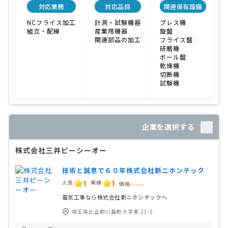
対応業務
対応品目
関連保有設備
NCフライス加工
計測・試験機器
プレス機
組立・配線
産業用機器
旋盤
関連部品の加工
フライス盤
研磨機
ボール盤
乾燥機
切断機
試験機
企業を選択する
株式会社三井ピーシーオー
技術と誠意で６０年株式会社新ニホンテック
1
1
人気
実績
価格
-----
電気工事なら株式会社新ニホンテックへ
埼玉県比企郡川島町大字表 21-5