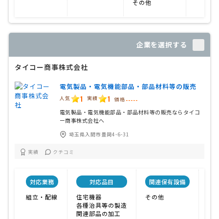
その他
企業を選択する
タイコー商事株式会社
電気製品・電気機能部品・部品材料等の販売
1
1
人気
実績
価格
-----
電気製品・電気機能部品・部品材料等の販売ならタイコ
ー商事株式会社へ
埼玉県入間市豊岡4-6-31
実績
クチコミ
対応業務
対応品目
関連保有設備
特
組立・配線
住宅機器
その他
提
各種治具等の製造
関連部品の加工