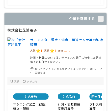
企業を選択する
株式会社芝浦電子
サーミスタ、温度・湿度・風速センサ等の製造
販売
1
1
人気
実績
価格
-----
計測・制御については、サーミスタ素子に特化した芝浦
電子にお任せください。
埼玉県さいたま市埼玉県さいたま市中央区上落合2-1-2
4 三殖ビル
実績
クチコミ
対応業務
対応品目
関連保有設備
マシニング加工（縦型）
計測・試験機器
プレス機
組立・配線
産業用機器
旋盤