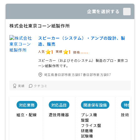
企業を選択する
株式会社東京コーン紙製作所
スピーカー（システム）・アンプの設計、製
造、販売
1
1
人気
実績
価格
-----
スピーカー（およびそのシステム）製造のプロ・東京コ
ーン紙製作所です。
埼玉県春日部市新方袋87春日部市新方袋87
実績
クチコミ
対応業務
対応品目
関連保有設備
特色
組立・配線
遊技用機器
プレス機
技術力
旋盤
フライス盤
研磨機
試験機