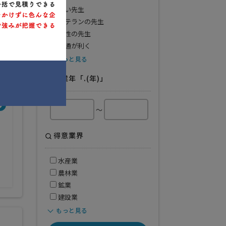
若い先生
ベテランの先生
女性の先生
融通が利く
もっと見る
開業年「.(年)」
得意業界
～
その他
得意業界
水産業
農林業
鉱業
建設業
もっと見る