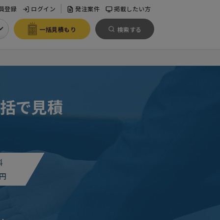
員登録
ログイン
発注案件
掲載したい方
一括見積もり
検索する
括で見積
料
円
。