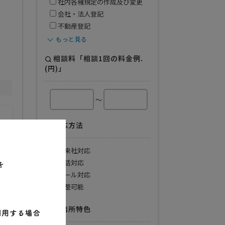
社内各種規定の作成及び変更
会社・法人登記
不動産登記
もっと見る
相談料「相談1回の料金例.
(円)」
～
対応方法
ご来社対応
電話対応
メール対応
調整可能
事務所特色