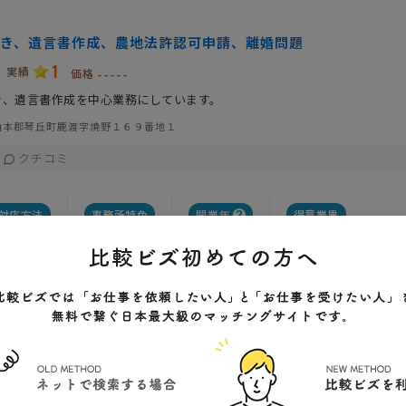
き、遺言書作成、農地法許認可申請、離婚問題
1
実績
-----
価格
き、遺言書作成を中心業務にしています。
山本郡琴丘町鹿渡字焼野１６９番地１
クチコミ
対応方法
事務所特色
開業年
得意業界
ご来社対応
こまめな対応
その他
電話対応
メール対応
調整可能