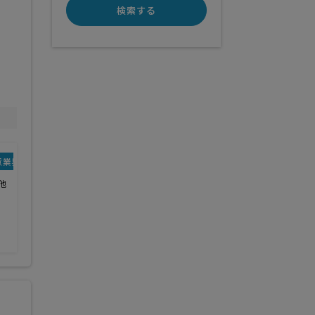
検索する
意業界
他