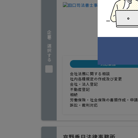
会社法務
1
人気
最善の法
企業を選択する
秋田県秋
実績
対応業務
会社法務に関する相談
社内各種規定の作成及び変更
会社・法人登記
不動産登記
相続
労働保険・社会保険の書類作成・申請
訴訟・裁判対応
京野垂日法律事務所