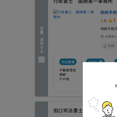
行政書士 國柄進一事務所
相続手続
1
人気
企業を選択する
相続手続
秋田県
実績
対応業務
相談料
不動産登記
相続
その他
田口司法書士事務所