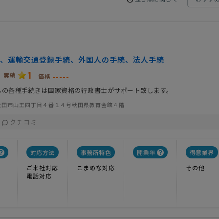
、運輸交通登録手続、外国人の手続、法人手続
1
実績
-----
価格
への各種手続きは国家資格の行政書士がサポート致します。
秋田市山王四丁目４番１４号秋田県教育会館４階
クチコミ
対応方法
事務所特色
開業年
得意業界
ご来社対応
こまめな対応
その他
電話対応