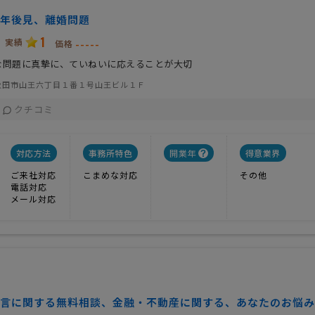
年後見、離婚問題
1
実績
-----
価格
な問題に真摯に、ていねいに応えることが大切
秋田市山王六丁目１番１号山王ビル１Ｆ
クチコミ
対応方法
事務所特色
開業年
得意業界
ご来社対応
こまめな対応
その他
電話対応
メール対応
言に関する無料相談、金融・不動産に関する、あなたのお悩み