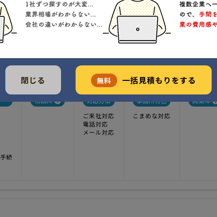
、裁判・成年後見・過払い・借金問題、相続登記
1
実績
-----
価格
律サービスを、「心地良く、スピーディーに提供しよう」をモットーに、
田市山王6丁目8-46
クチコミ
閉じる
一括見積もりをする
無料
相談料
対応方法
事務所特色
開業年
ご来社対応
こまめな対応
電話対応
メール対応
手続