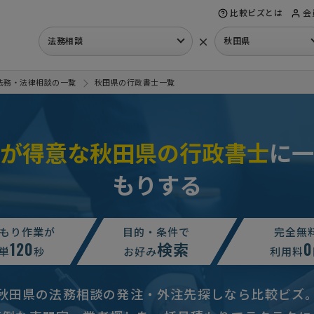
比較ビズとは
会
×
法務相談
秋田県
法務・法律相談の一覧
秋田県の行政書士一覧
が得意な秋田県の行政書士
に一
もりする
もり作業が
目的・条件で
完全無
120
検索
0
単
秒
お好み
利用料
秋田県の法務相談の発注・外注先探しなら比較ビズ