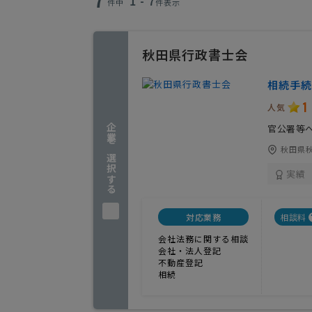
1 - 7
件中
件表示
秋田県行政書士会
相続手続
1
人気
企業を選択する
官公署等
秋田県
実績
対応業務
相談料
会社法務に関する相談
会社・法人登記
不動産登記
相続