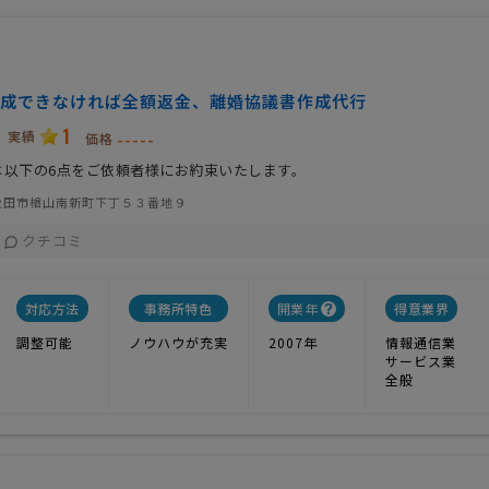
成できなければ全額返金、離婚協議書作成代行
1
実績
-----
価格
は以下の6点をご依頼者様にお約束いたします。
秋田市楢山南新町下丁５３番地９
クチコミ
対応方法
事務所特色
開業年
得意業界
調整可能
ノウハウが充実
2007年
情報通信業
サービス業
全般