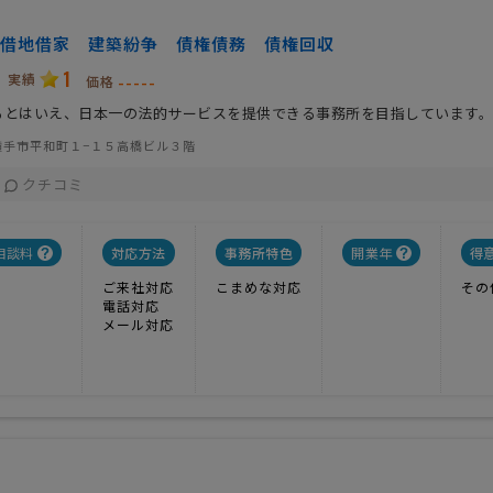
借地借家 建築紛争 債権債務 債権回収
1
実績
-----
価格
るとはいえ、日本一の法的サービスを提供できる事務所を目指しています。
横手市平和町１−１５高橋ビル３階
クチコミ
相談料
対応方法
事務所特色
開業年
得
ご来社対応
こまめな対応
その
電話対応
メール対応