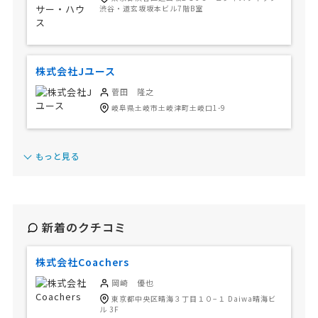
渋谷・道玄坂坂本ビル7階B室
株式会社Jユース
菅田 隆之
岐阜県土岐市土岐津町土岐口1-9
もっと見る
新着のクチコミ
株式会社Coachers
岡崎 優也
東京都中央区晴海３丁目１０−１ Daiwa晴海ビ
ル 3F