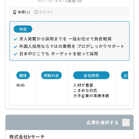
ワー・ラ・トゥール新宿708
実績(1)
クチコミ
特徴
求人掲載から採用までを 一括お任せで負担軽減
外国人採用ならではの業務を プロがしっかりサポート
日本中どこでも ターゲットを絞って採用
媒体
掲載料金
会社特色
会社規模
Web
人材が豊富
こまめな対応
大手企業の実績多数
企業を選択する
株式会社bサーチ