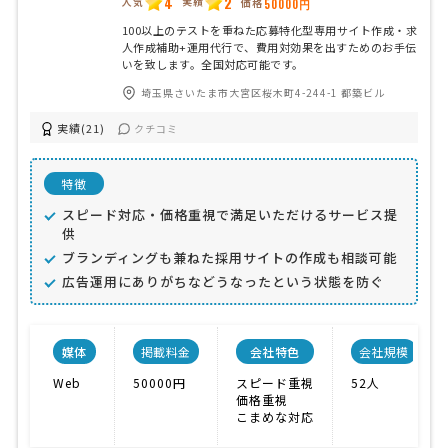
4
2
人気
実績
価格
50000円
100以上のテストを重ねた応募特化型専用サイト作成・求
人作成補助+運用代行で、費用対効果を出すためのお手伝
いを致します。全国対応可能です。
埼玉県さいたま市大宮区桜木町4-244-1 都築ビル
実績(21)
クチコミ
特徴
スピード対応・価格重視で満足いただけるサービス提
供
ブランディングも兼ねた採用サイトの作成も相談可能
広告運用にありがちなどうなったという状態を防ぐ
媒体
掲載料金
会社特色
会社規模
Web
50000円
スピード重視
52人
価格重視
こまめな対応