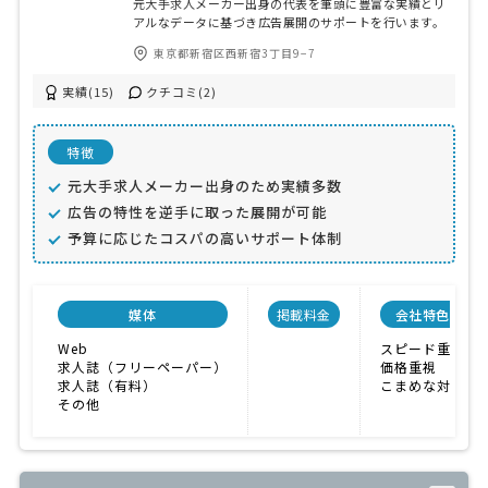
元大手求人メーカー出身の代表を筆頭に豊富な実績とリ
アルなデータに基づき広告展開のサポートを行います。
東京都新宿区西新宿3丁目9−7
実績(15)
クチコミ(2)
特徴
元大手求人メーカー出身のため実績多数
広告の特性を逆手に取った展開が可能
予算に応じたコスパの高いサポート体制
媒体
掲載料金
会社特色
Web
スピード重視
求人誌（フリーペーパー）
価格重視
求人誌（有料）
こまめな対応
その他