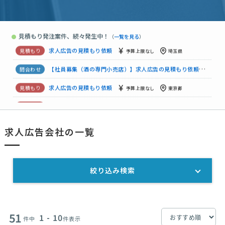
求人広告の見積もり依頼
予算上限なし
東京都
【事務・経理】求人広告の見積もり依頼
70万円まで
岡山県
見積もり発注案件、続々発生中！
●
（
一覧を見る
）
求人広告の見積もり依頼
50万円まで
千葉県
求人広告の見積もり依頼
予算上限なし
埼玉県
【社員募集（酒の専門小売店）】求人広告の見積もり依頼
30万
求人広告の見積もり依頼
予算上限なし
東京都
【ネイリスト業務委託】求人広告の見積もり依頼
相談して決めたい
求人広告会社の一覧
求人広告の見積もり依頼
1000万円まで
東京都
求人特化インスタ運用｜成果報酬で長期依頼
相談して決めたい
絞り込み検索
51
1 - 10
件中
件表示