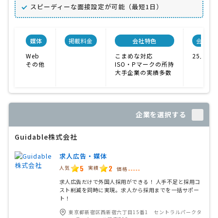
スピーディーな面接設定が可能（最短1日）
媒体
掲載料金
会社特色
会社規
Web
こまめな対応
25人
その他
ISO・Pマークの所持
大手企業の実績多数
企業を選択する
Guidable株式会社
求人広告・媒体
5
2
人気
実績
価格
-----
求人広告だけで外国人採用ができる！ 人手不足と採用コ
スト削減を同時に実現。求人から採用までを一括サポー
ト！
東京都新宿区西新宿六丁目15番1 セントラルパークタ