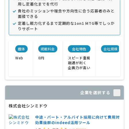
用し定着化までを代行
貴社のミッションや理念や方向性に合う応募者のみと
面接できる
定着し戦力化するまで定期的な1on1 MTG等でしっか
りサポート
媒体
掲載料金
会社特色
会社規模
Web
0円
スピード重視
融通が利く
企画力が高い
企業を選択する
株式会社シンミドウ
中途・パート・アルバイト採用に向けて費用対
効果抜群のindeed活用ツール