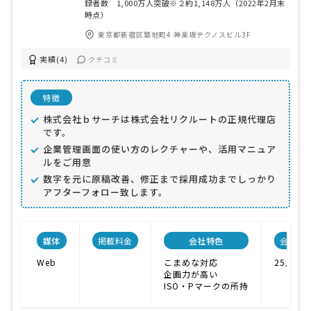
録者数 1,000万人突破※２約1,148万人（2022年2月末
時点）
東京都新宿区築地町4 神楽坂テクノスビル3F
実績(4)
クチコミ
特徴
株式会社ｂサーチは株式会社リクルートの正規代理店
です。
企業管理画面の使い方のレクチャーや、活用マニュア
ルをご用意
数字を元に原稿改善、修正まで採用成功までしっかり
アフターフォロー致します。
媒体
掲載料金
会社特色
会社規
Web
こまめな対応
25人
企画力が高い
ISO・Pマークの所持