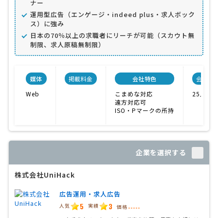
ナー
運用型広告（エンゲージ・indeed plus・求人ボック
ス）に強み
日本の70％以上の求職者にリーチが可能（スカウト無
制限、求人原稿無制限）
媒体
掲載料金
会社特色
会社規
Web
こまめな対応
25人
遠方対応可
ISO・Pマークの所持
企業を選択する
株式会社UniHack
広告運用・求人広告
5
3
人気
実績
価格
-----