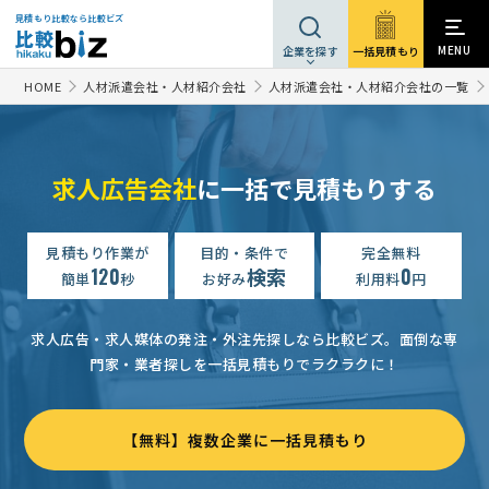
見積もり比較なら比較ビズ
MENU
一括見積もり
企業を探す
HOME
人材派遣会社・人材紹介会社
人材派遣会社・人材紹介会社の一覧
求人広告会社
に一括で見積もりする
求人広告の見積もり依頼
予算上限なし
埼玉県
【社員募集（酒の専門小売店）】求人広告の見積もり依頼
見積もり作業が
目的・条件で
完全無料
30万
120
検索
0
簡単
秒
お好み
利用料
円
求人広告の見積もり依頼
予算上限なし
東京都
【ネイリスト業務委託】求人広告の見積もり依頼
相談して決めたい
求人広告・求人媒体の発注・外注先探しなら比較ビズ。
面倒な専
門家・業者探しを一括見積もりでラクラクに！
求人広告の見積もり依頼
1000万円まで
東京都
求人特化インスタ運用｜成果報酬で長期依頼
相談して決めたい
【無料】複数企業に一括見積もり
【管理者層の人材紹介】の相談・提案依頼
予算上限なし
東京