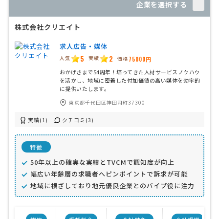
企業を選択する
株式会社クリエイト
求人広告・媒体
5
2
人気
実績
価格
75000円
おかげさまで54周年！培ってきた人材サービスノウハウ
を活かし、地域に密着した付加価値の高い媒体を効率的
に提供いたします。
東京都千代田区神田司町37300
実績(1)
クチコミ(3)
特徴
50年以上の確実な実績とTVCMで認知度が向上
幅広い年齢層の求職者へピンポイントで訴求が可能
地域に根ざしており地元優良企業とのパイプ役に注力