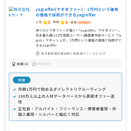
yagioffer(ヤギオファー)：1万円という破格
の価格で採用ができるyagioffer
5
4
人気
実績
価格
10000円
待つだけでオファーが届く!「yagioffer」ヤギオファー。
日本最大級(110万登録ユーザー)履歴書作成サービス「Ya
gish」ヤギッシュが、1万円という破格の価格で採用がで
きるyagioffer
東京都新宿区築地町4 神楽坂テクノスビル3F
実績(4)
クチコミ
特徴
月額1万円で始めるダイレクトリクルーティング
100万人以上の人材データベースから直接オファー送
信
正社員・アルバイト・フリーランス・障害者雇用・外
国人雇用・シルバーと幅広く対応