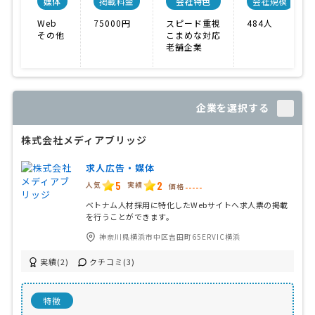
媒体
掲載料金
会社特色
会社規模
Web
75000円
スピード重視
484人
その他
こまめな対応
老舗企業
企業を選択する
株式会社メディアブリッジ
求人広告・媒体
5
2
人気
実績
価格
-----
ベトナム人材採用に特化したWebサイトへ求人票の掲載
を行うことができます。
神奈川県横浜市中区吉田町65ERVIC横浜
実績(2)
クチコミ(3)
特徴