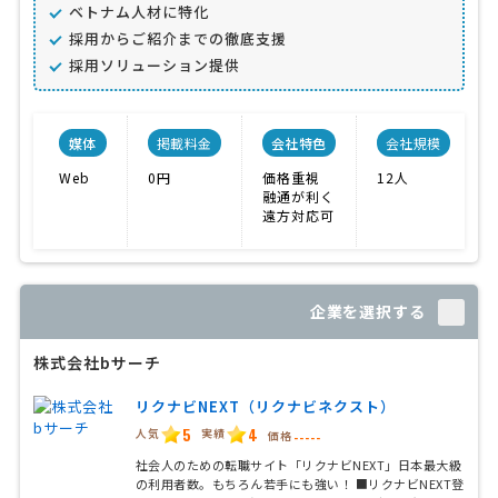
ベトナム人材に特化
採用からご紹介までの徹底支援
採用ソリューション提供
媒体
掲載料金
会社特色
会社規模
Web
0円
価格重視
12人
融通が利く
遠方対応可
企業を選択する
株式会社bサーチ
リクナビNEXT（リクナビネクスト）
5
4
人気
実績
価格
-----
社会人のための転職サイト「リクナビNEXT」日本最大級
の利用者数。もちろん若手にも強い！ ■リクナビNEXT登