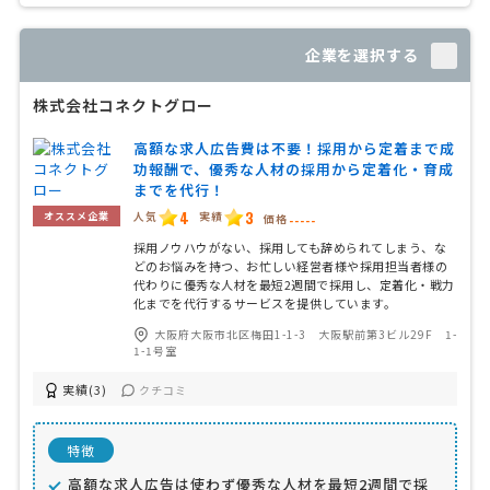
企業を選択する
株式会社コネクトグロー
高額な求人広告費は不要！採用から定着まで成
功報酬で、優秀な人材の採用から定着化・育成
までを代行！
4
3
人気
実績
オススメ企業
価格
-----
採用ノウハウがない、採用しても辞められてしまう、な
どのお悩みを持つ、お忙しい経営者様や採用担当者様の
代わりに優秀な人材を最短2週間で採用し、定着化・戦力
化までを代行するサービスを提供しています。
大阪府大阪市北区梅田1-1-3 大阪駅前第3ビル29F 1-
1-1号室
実績(3)
クチコミ
特徴
高額な求人広告は使わず優秀な人材を最短2週間で採