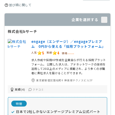
並び順に関して
企業を選択する
株式会社bサーチ
engage（エンゲージ）／engageプレミア
ム 0円から使える「採用プラットフォーム」
5
4
人気
実績
価格
-----
求人作成や採用HP作成を企業自らが行える採用プラット
フォーム。 公開した求人は、アドネットワークの技術を
活用して20以上のメディアに掲載され、より多くの求職
者に貴社求人を届けることができます。
東京都新宿区築地町4 神楽坂テクノスビル3F
実績(4)
クチコミ
特徴
日本で2社しかないエンゲージプレミアム公式パート