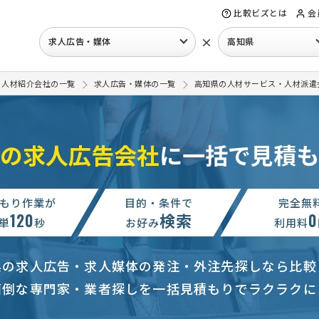
比較ビズとは
会
×
求人広告・媒体
高知県
・人材紹介会社の一覧
求人広告・媒体の一覧
高知県の人材サービス・人材派遣
の求人広告会社
に一括で見積も
もり作業が
目的・条件で
完全無
120
検索
0
単
秒
お好み
利用料
県の求人広告・求人媒体の発注・外注先探しなら比較
面倒な専門家・業者探しを一括見積もりでラクラクに