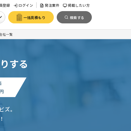
員登録
ログイン
発注案件
掲載したい方
一括見積もり
検索する
会社一覧
りする
料
円
ビズ。
！