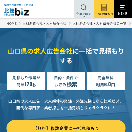
見積もり比較なら比較ビズ
MENU
一括見積もり
企業を探す
HOME
人材派遣会社・人材紹介会社
人材派遣会社・人材紹介会社の一覧
山口県の求人広告会社
に一括で見積もり
する
見積もり作業が
目的・条件で
完全無料
120
検索
0
簡単
秒
お好み
利用料
円
山口県の求人広告・求人媒体の発注・外注先探しなら比較ビズ。
面倒な専門家・業者探しを一括見積もりでラクラクに！
【無料】複数企業に一括見積もり