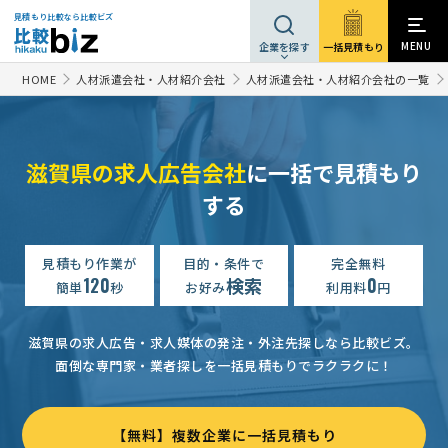
見積もり比較なら比較ビズ
MENU
一括見積もり
企業を探す
HOME
人材派遣会社・人材紹介会社
人材派遣会社・人材紹介会社の一覧
滋賀県の求人広告会社
に一括で見積もり
する
見積もり作業が
目的・条件で
完全無料
120
検索
0
簡単
秒
お好み
利用料
円
滋賀県の求人広告・求人媒体の発注・外注先探しなら比較ビズ。
面倒な専門家・業者探しを一括見積もりでラクラクに！
【無料】複数企業に一括見積もり