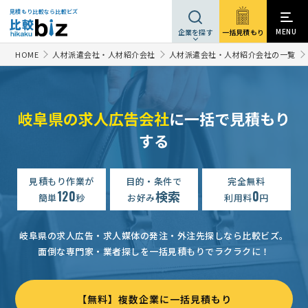
見積もり比較なら比較ビズ
MENU
一括見積もり
企業を探す
HOME
人材派遣会社・人材紹介会社
人材派遣会社・人材紹介会社の一覧
岐阜県の求人広告会社
に一括で見積もり
する
見積もり作業が
目的・条件で
完全無料
120
検索
0
簡単
秒
お好み
利用料
円
岐阜県の求人広告・求人媒体の発注・外注先探しなら比較ビズ。
面倒な専門家・業者探しを一括見積もりでラクラクに！
【無料】複数企業に一括見積もり