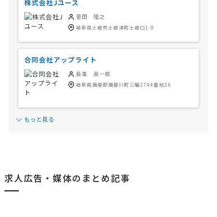
株式会社Jユース
菅田 隆之
岐阜県土岐市土岐津町土岐口1-9
合同会社アップライト
長峯 眞一郎
岐阜県揖斐郡揖斐川町三輪2744番地26
もっと見る
求人広告・媒体のまとめ記事