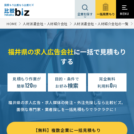
見積もり比較なら比較ビズ
MENU
一括見積もり
企業を探す
HOME
人材派遣会社・人材紹介会社
人材派遣会社・人材紹介会社の一覧
福井県の求人広告会社
に一括で見積もり
する
見積もり作業が
目的・条件で
完全無料
120
検索
0
簡単
秒
お好み
利用料
円
福井県の求人広告・求人媒体の発注・外注先探しなら比較ビズ。
面倒な専門家・業者探しを一括見積もりでラクラクに！
【無料】複数企業に一括見積もり